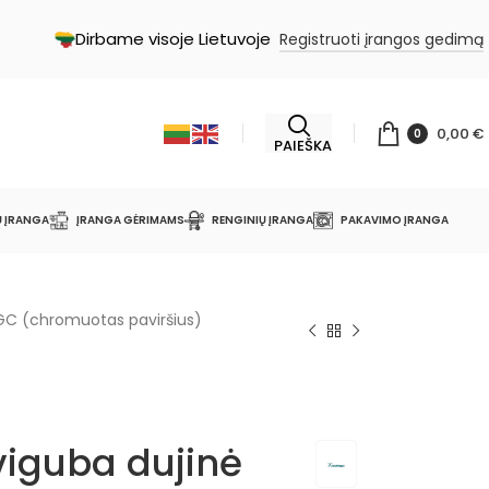
Dirbame visoje Lietuvoje
Registruoti įrangos gedimą
0,00
€
0
PAIEŠKA
Ų ĮRANGA
ĮRANGA GĖRIMAMS
RENGINIŲ ĮRANGA
PAKAVIMO ĮRANGA
GC (chromuotas paviršius)
viguba dujinė