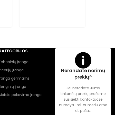
Kepimo p
Maxima
897,00
€
KATEGORIJOS
Kebabinių įranga
Nerandate norimų
Picerijų įranga
prekių?
Įranga gėrimams
Renginių įranga
Jei neradote Jums
tinkančių prekių prašome
Maisto pakavimo įranga
susisiekti kontaktuose
nurodytu tel. numeriu arba
el. paštu.