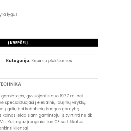
yra lygus.
Į KREPŠELĮ
Kategorija:
Kepimo plokštumos
RTECHNIKA
 gamintojas, gyvuojantis nuo 1977 m. bei
pecializuojasi į elektrinių, dujinių viryklių,
ų grilių bei kebabinių įrangos gamybą.
os kainos leido šiam gamintojui įsitvirtinti ne tik
 Visi Kalitegaz įrenginiai turi CE sertifikatus.
nkinti klientai.