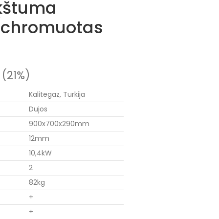
kštuma
(chromuotas
 (21%)
Kalitegaz, Turkija
Dujos
900x700x290mm
12mm
10,4kW
2
82kg
+
+