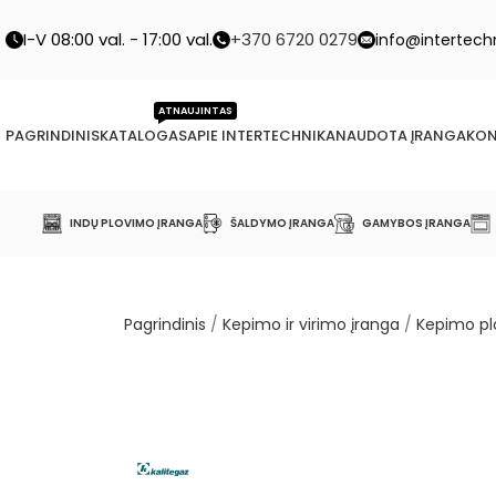
I-V 08:00 val. - 17:00 val.
+370 6720 0279
info@intertechn
ATNAUJINTAS
PAGRINDINIS
KATALOGAS
APIE INTERTECHNIKA
NAUDOTA ĮRANGA
KON
INDŲ PLOVIMO ĮRANGA
ŠALDYMO ĮRANGA
GAMYBOS ĮRANGA
Pagrindinis
/
Kepimo ir virimo įranga
/
Kepimo p