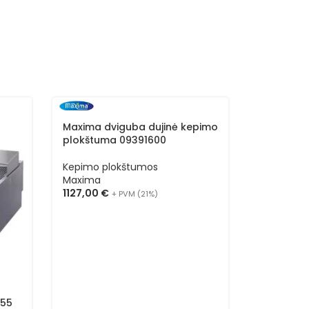
Maxima dviguba dujinė kepimo
plokštuma 09391600
Kepimo plokštumos
Maxima
1127,00
€
+ PVM (21%)
Maxima vi
055
kepimo p