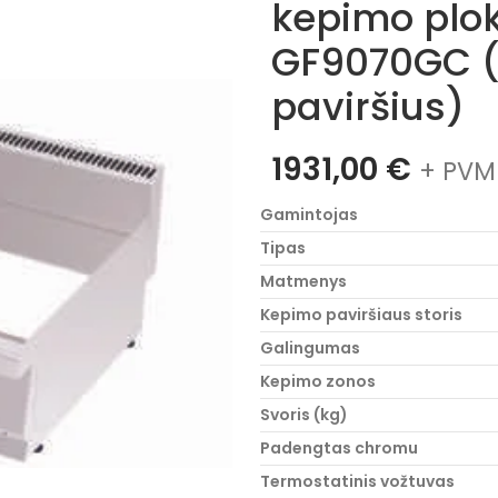
kepimo plo
GF9070GC 
paviršius)
1931,00
€
+ PVM
Gamintojas
Tipas
Matmenys
Kepimo paviršiaus storis
Galingumas
Kepimo zonos
Svoris (kg)
Padengtas chromu
Termostatinis vožtuvas