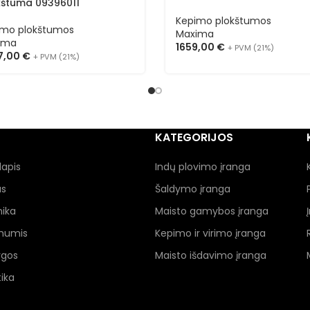
kštuma 09396011
Kepimo plokštumos
imo plokštumos
Maxima
ima
1659,00
€
+ PVM (21%)
7,00
€
+ PVM (21%)
KATEGORIJOS
lapis
Indų plovimo įranga
as
Šaldymo įranga
nika
Maisto gamybos įranga
 mumis
Kepimo ir virimo įranga
ygos
Maisto išdavimo įranga
ika