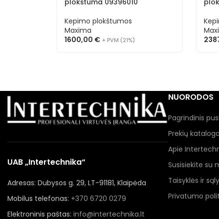
plokštuma 09396010
plo
Kepimo plokštumos
Kep
Maxima
Max
1600,00
€
238
+ PVM (21%)
NUORODOS
Pagrindinis pus
Prekių katalog
Apie Intertech
UAB „Intertechnika“
Susisiekite su
Taisyklės ir sąl
Adresas: Dubysos g. 29, LT-91181, Klaipėda
Privatumo polit
Mobilus telefonas:
+370 6720 0279
Elektroninis paštas:
info@intertechnika.lt