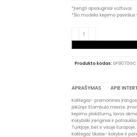
*Įrengti apsauginiai vožtuvai.
*Šio modelio kepimo paviršius 
Produkto kodas:
GF9070GC
APRAŠYMAS
APIE INTE
Kalitegaz- pramoninės įrangos
įsikūręs Stambulo mieste. Įmonė s
kepimo plokštumų, lavos akmen
Kokybiški įrenginiai ir patraukli
Turkijoje, bet ir visoje Europoje.
Kalitegaz tikslas- kokybė ir pate