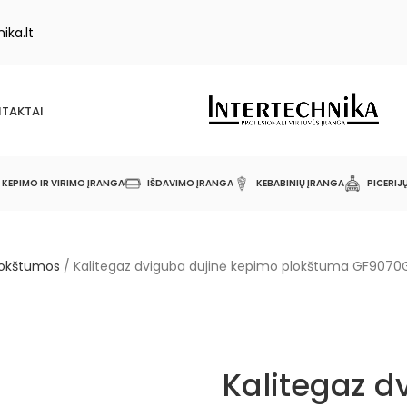
ika.lt
TAKTAI
KEPIMO IR VIRIMO ĮRANGA
IŠDAVIMO ĮRANGA
KEBABINIŲ ĮRANGA
PICERIJ
lokštumos
/
Kalitegaz dviguba dujinė kepimo plokštuma GF9070
Kalitegaz d