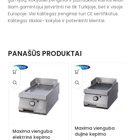
gamybą. Kokybiški įrenginiai ir patrauklios kainos leido
šiam gamintojui įsitvirtinti ne tik Turkijoje, bet ir visoje
Europoje. Visi Kalitegaz įrenginiai turi CE sertifikatus.
Kalitegaz tikslas- kokybė ir patenkinti klientai.
PANAŠŪS PRODUKTAI
Maxima vienguba
Maxima vienguba
M
dujinė kepimo
elektrinė kepimo
k