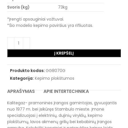
Svoris (kg)
73kg
*Įrengti apsauginiai vožtuvai.
*Šio modelio kepimo paviršius yra rifliuotas.
Į KREPŠELĮ
Produkto kodas:
GG8070G
Kategorija:
Kepimo plokštumos
APRAŠYMAS
APIE INTERTECHNIKA
Kalitegaz- pramoninės įrangos gamintojas, gyvuojantis
nuo 1977 m. bei įsikūręs Stambulo mieste. Įmonė
specializuojasi į elektrinių, dujinių viryklių, kepimo
plokštumų, lavos akmenų grilių bei kebabinių įrangos