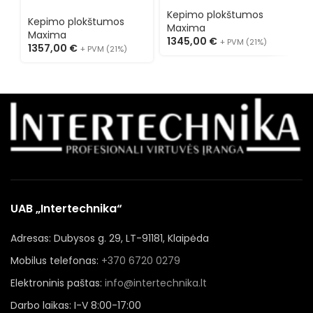
plokštuma 09396008
plokštuma 09396007
0
Kepimo plokštumos
Kepimo plokštumos
K
Maxima
Maxima
M
1345,00
€
+ PVM (21%)
1357,00
€
1
+ PVM (21%)
UAB „Intertechnika“
Adresas: Dubysos g. 29, LT-91181, Klaipėda
Mobilus telefonas:
+370 6720 0279
Elektroninis paštas:
info@intertechnika.lt
Darbo laikas: I-V 8:00-17:00