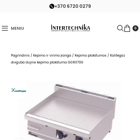
+370 6720 0279
MENIU
0
Pagrindinis
/
Kepimo ir virimo įranga
/
Kepimo plokštumos
/
Kalitegaz
dviguba dujinė kepimo plokštuma GG8070G