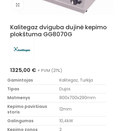
Nuotraukos padidinimas
Kalitegaz dviguba dujinė kepimo
plokštuma GG8070G
1325,00
€
+ PVM (21%)
Gamintojas
Kalitegaz, Turkija
Tipas
Dujos
Matmenys
800x700x290mm
Kepimo paviršiaus
12mm
storis
Galingumas
10,4kW
Kepimo zonos
2