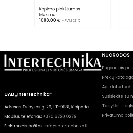
Kepimo plokštumos
Maxima
1088,00
€
+ PVM (21%)
NUORODOS
Pagrindinis pus
Prekių katalog
Apie Intertech
UAB „Intertechnika“
Susisiekite su
Taisyklės ir sąl
Adresas: Dubysos g. 29, LT-91181, Klaipėda
Privatumo polit
Mobilus telefonas:
+370 6720 0279
Elektroninis paštas:
info@intertechnika.lt