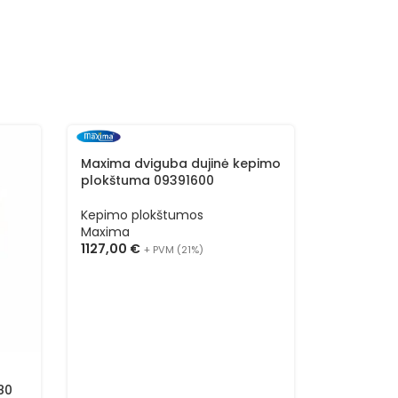
Maxima dviguba dujinė kepimo
Maxima vi
plokštuma 09391600
kepimo p
Kepimo plokštumos
Kepimo p
Maxima
Maxima
1127,00
€
897,00
€
+ PVM (21%)
80