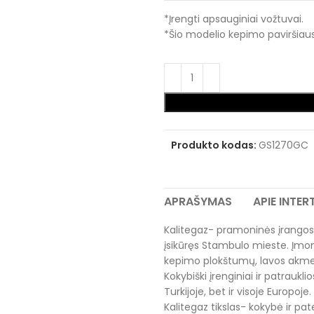
*Įrengti apsauginiai vožtuvai.
*Šio modelio kepimo paviršiaus 
Produkto kodas:
GS1270GC
APRAŠYMAS
APIE INTE
Kalitegaz- pramoninės įrangos
įsikūręs Stambulo mieste. Įmonė s
kepimo plokštumų, lavos akmen
Kokybiški įrenginiai ir patraukli
Turkijoje, bet ir visoje Europoje.
Kalitegaz tikslas- kokybė ir pate