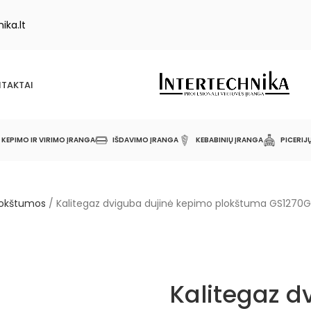
ika.lt
TAKTAI
KEPIMO IR VIRIMO ĮRANGA
IŠDAVIMO ĮRANGA
KEBABINIŲ ĮRANGA
PICERIJ
lokštumos
/
Kalitegaz dviguba dujinė kepimo plokštuma GS1270
Kalitegaz d