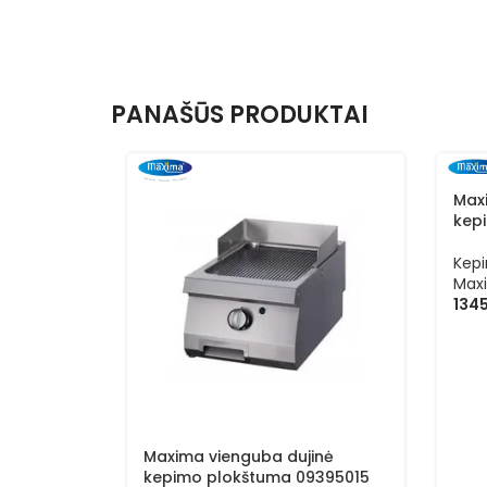
PANAŠŪS PRODUKTAI
Max
kep
Kep
Max
134
Maxima vienguba dujinė
kepimo plokštuma 09395015