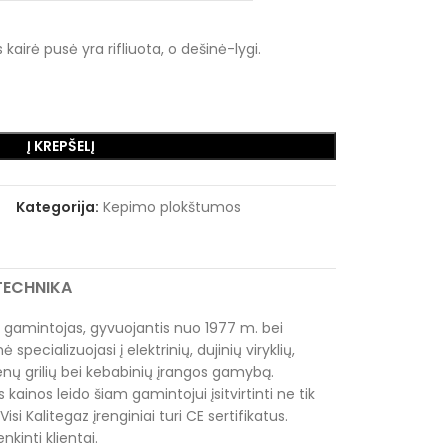
kairė pusė yra rifliuota, o dešinė-lygi.
Į KREPŠELĮ
Kategorija:
Kepimo plokštumos
RTECHNIKA
 gamintojas, gyvuojantis nuo 1977 m. bei
pecializuojasi į elektrinių, dujinių viryklių,
ų grilių bei kebabinių įrangos gamybą.
os kainos leido šiam gamintojui įsitvirtinti ne tik
 Visi Kalitegaz įrenginiai turi CE sertifikatus.
nkinti klientai.