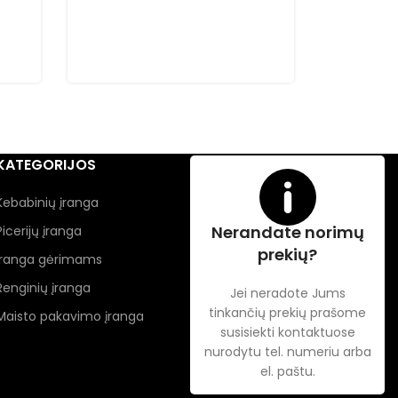
KATEGORIJOS
Kebabinių įranga
Nerandate norimų
Picerijų įranga
prekių?
Įranga gėrimams
Renginių įranga
Jei neradote Jums
tinkančių prekių prašome
Maisto pakavimo įranga
susisiekti kontaktuose
nurodytu tel. numeriu arba
el. paštu.