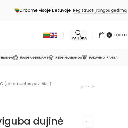
Dirbame visoje Lietuvoje
Registruoti įrangos gedimą
0,00
€
0
PAIEŠKA
Ų ĮRANGA
ĮRANGA GĖRIMAMS
RENGINIŲ ĮRANGA
PAKAVIMO ĮRANGA
GC (chromuotas paviršius)
viguba dujinė