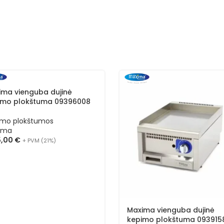
ima vienguba dujinė
imo plokštuma 09396008
imo plokštumos
ima
5,00
€
+ PVM (21%)
Maxima vienguba dujinė
kepimo plokštuma 093915