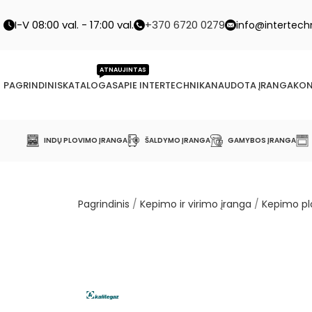
I-V 08:00 val. - 17:00 val.
+370 6720 0279
info@intertechn
ATNAUJINTAS
PAGRINDINIS
KATALOGAS
APIE INTERTECHNIKA
NAUDOTA ĮRANGA
KON
INDŲ PLOVIMO ĮRANGA
ŠALDYMO ĮRANGA
GAMYBOS ĮRANGA
Pagrindinis
/
Kepimo ir virimo įranga
/
Kepimo p