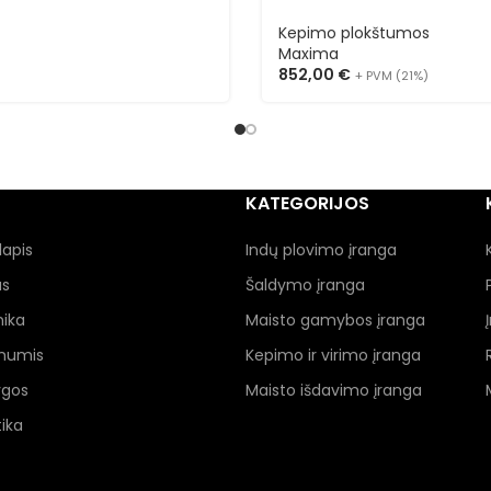
Kepimo plokštumos
Maxima
852,00
€
+ PVM (21%)
KATEGORIJOS
lapis
Indų plovimo įranga
as
Šaldymo įranga
nika
Maisto gamybos įranga
 mumis
Kepimo ir virimo įranga
ygos
Maisto išdavimo įranga
ika