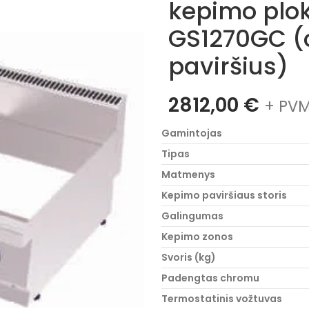
kepimo plo
GS1270GC (
paviršius)
2812,00
€
+ PVM
Gamintojas
Tipas
Matmenys
Kepimo paviršiaus storis
Galingumas
Kepimo zonos
Svoris (kg)
Padengtas chromu
Termostatinis vožtuvas