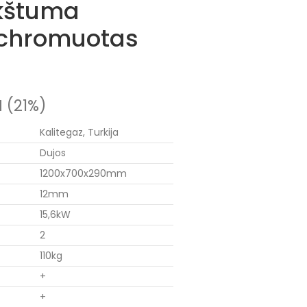
kštuma
chromuotas
 (21%)
Kalitegaz, Turkija
Dujos
1200x700x290mm
12mm
15,6kW
2
110kg
+
+