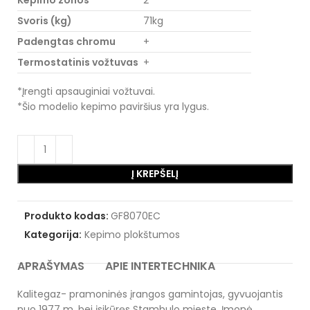
Kepimo zonos
2
Svoris (kg)
71kg
Padengtas chromu
+
Termostatinis vožtuvas
+
*Įrengti apsauginiai vožtuvai.
*Šio modelio kepimo paviršius yra lygus.
Į KREPŠELĮ
Produkto kodas:
GF8070EC
Kategorija:
Kepimo plokštumos
APRAŠYMAS
APIE INTERTECHNIKA
Kalitegaz- pramoninės įrangos gamintojas, gyvuojantis
nuo 1977 m. bei įsikūręs Stambulo mieste. Įmonė