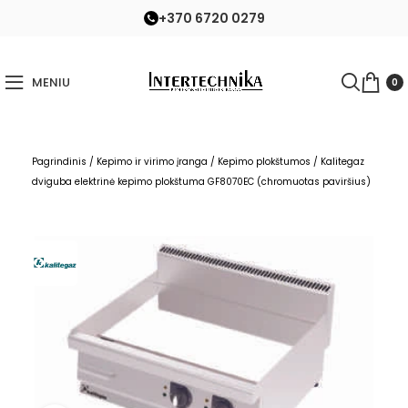
+370 6720 0279
MENIU
0
Pagrindinis
/
Kepimo ir virimo įranga
/
Kepimo plokštumos
/
Kalitegaz
dviguba elektrinė kepimo plokštuma GF8070EC (chromuotas paviršius)