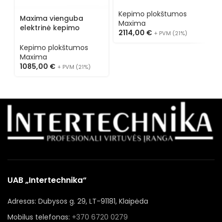
09395999
Kepimo plokštumos
Maxima vienguba
M
Maxima
elektrinė kepimo
e
2114,00
€
+ PVM (21%)
plokštuma 09395052
p
Kepimo plokštumos
K
Maxima
M
1085,00
€
1
+ PVM (21%)
UAB „Intertechnika“
Adresas: Dubysos g. 29, LT-91181, Klaipėda
Mobilus telefonas:
+370 6720 0279