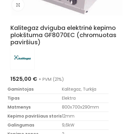
Nuotraukos padidinimas
Kalitegaz dviguba elektrinė kepimo
plokštuma GF8070EC (chromuotas
paviršius)
1525,00
€
+ PVM (21%)
Gamintojas
Kalitegaz, Turkija
Tipas
Elektra
Matmenys
800x700x290mm
Kepimo paviršiaus storis
12mm
Galingumas
9,6kW