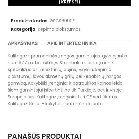
Į KREPŠELĮ
Produkto kodas:
GSCS8090E
Kategorija:
Kepimo plokštumos
APRAŠYMAS
APIE INTERTECHNIKA
Kalitegaz- pramoninės įrangos gamintojas, gyvuojantis
nuo 1977 m. bei įsikūręs Stambulo mieste. Įmonė
specializuojasi į elektrinių, dujinių viryklių, kepimo
plokštumų, lavos akmenų grilių bei kebabinių įrangos
gamybą. Kokybiški įrenginiai ir patrauklios kainos leido
šiam gamintojui įsitvirtinti ne tik Turkijoje, bet ir visoje
Europoje. Visi Kalitegaz įrenginiai turi CE sertifikatus.
Kalitegaz tikslas- kokybė ir patenkinti klientai.
PANAŠŪS PRODUKTAI