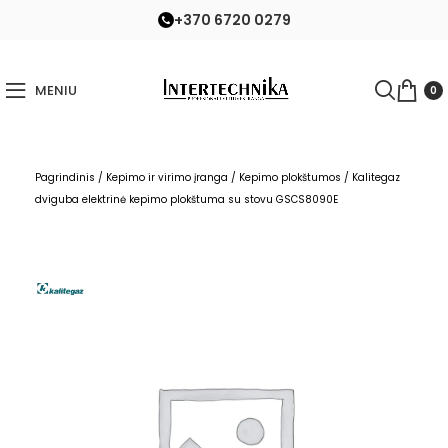
+370 6720 0279
MENIU
0
Pagrindinis
/
Kepimo ir virimo įranga
/
Kepimo plokštumos
/
Kalitegaz
dviguba elektrinė kepimo plokštuma su stovu GSCS8090E