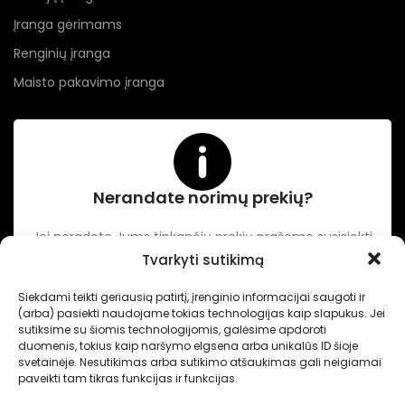
Įranga gėrimams
Renginių įranga
Maisto pakavimo įranga
Nerandate norimų prekių?
Jei neradote Jums tinkančių prekių prašome susisiekti
kontaktuose nurodytu tel. numeriu arba el. paštu.
Tvarkyti sutikimą
Siekdami teikti geriausią patirtį, įrenginio informacijai saugoti ir
(arba) pasiekti naudojame tokias technologijas kaip slapukus. Jei
-
Intertechnika
Sukurta pagal užsakymą
Dominykas Vitkauskas
.
sutiksime su šiomis technologijomis, galėsime apdoroti
Internetinių svetainių sprendimai
duomenis, tokius kaip naršymo elgsena arba unikalūs ID šioje
svetainėje. Nesutikimas arba sutikimo atšaukimas gali neigiamai
paveikti tam tikras funkcijas ir funkcijas.