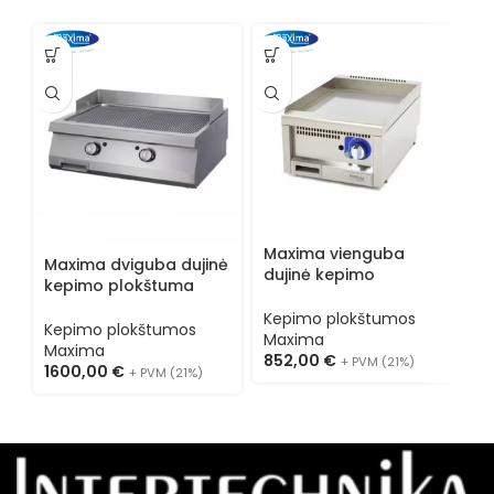
Maxima vienguba
M
Maxima dviguba dujinė
dujinė kepimo
e
kepimo plokštuma
plokštuma 09391580
p
09396010
Kepimo plokštumos
K
Kepimo plokštumos
Maxima
M
Maxima
852,00
€
7
+ PVM (21%)
1600,00
€
+ PVM (21%)