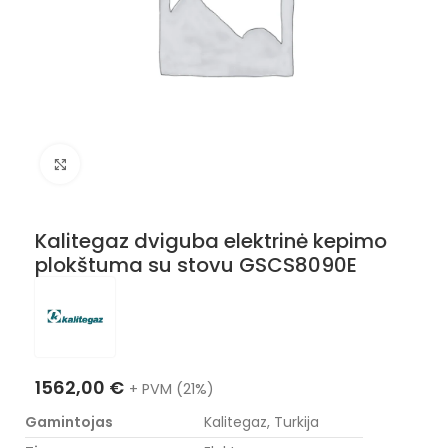
Nuotraukos padidinimas
Kalitegaz dviguba elektrinė kepimo
plokštuma su stovu GSCS8090E
1562,00
€
+ PVM (21%)
Gamintojas
Kalitegaz, Turkija