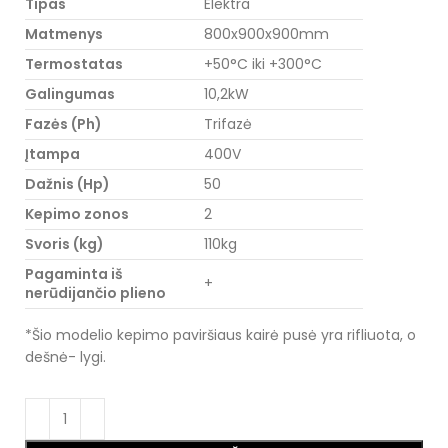
Tipas
Elektra
Matmenys
800x900x900mm
Termostatas
+50°C iki +300°C
Galingumas
10,2kW
Fazės (Ph)
Trifazė
Įtampa
400V
Dažnis (Hp)
50
Kepimo zonos
2
Svoris (kg)
110kg
Pagaminta iš
+
nerūdijančio plieno
*Šio modelio kepimo paviršiaus kairė pusė yra rifliuota, o
dešnė- lygi.