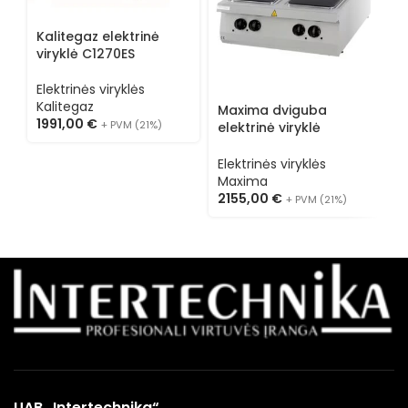
Kalitegaz elektrinė
viryklė C1270ES
Elektrinės viryklės
Kalitegaz
Maxima dviguba
M
1991,00
€
+ PVM (21%)
elektrinė viryklė
e
09398536
o
Elektrinės viryklės
E
Maxima
M
2155,00
€
2
+ PVM (21%)
UAB „Intertechnika“