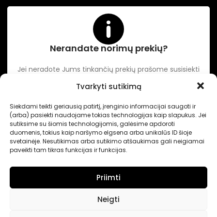
Nerandate norimų prekių?
Jei neradote Jums tinkančių prekių prašome susisiekti
kontaktuose nurodytu tel. numeriu arba el. paštu.
Tvarkyti sutikimą
Siekdami teikti geriausią patirtį, įrenginio informacijai saugoti ir
-
Intertechnika
Sukurta pagal užsakymą
Dominykas Vitkauskas
.
(arba) pasiekti naudojame tokias technologijas kaip slapukus. Jei
Internetinių svetainių sprendimai
sutiksime su šiomis technologijomis, galėsime apdoroti
duomenis, tokius kaip naršymo elgsena arba unikalūs ID šioje
svetainėje. Nesutikimas arba sutikimo atšaukimas gali neigiamai
paveikti tam tikras funkcijas ir funkcijas.
Priimti
Neigti