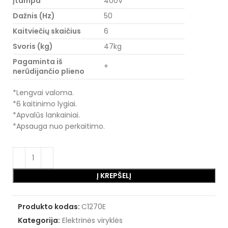
Įtampa
400V
Dažnis (Hz)
50
Kaitviečių skaičius
6
Svoris (kg)
47kg
Pagaminta iš
+
nerūdijančio plieno
*Lengvai valoma.
*6 kaitinimo lygiai.
*Apvalūs lankainiai.
*Apsauga nuo perkaitimo.
Į KREPŠELĮ
Produkto kodas:
C1270E
Kategorija:
Elektrinės viryklės