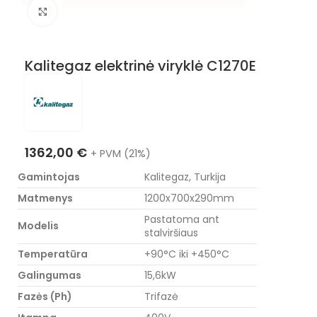
Nuotraukos padidinimas
Kalitegaz elektrinė viryklė C1270E
1362,00
€
+ PVM (21%)
Gamintojas
Kalitegaz, Turkija
Matmenys
1200x700x290mm
Pastatoma ant
Modelis
stalviršiaus
Temperatūra
+90°C iki +450°C
Galingumas
15,6kW
Fazės (Ph)
Trifazė