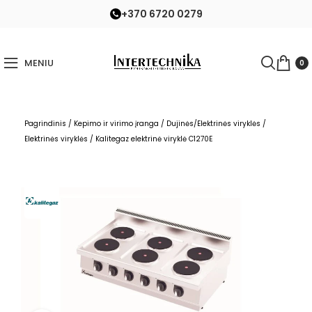
+370 6720 0279
MENIU
0
Pagrindinis
/
Kepimo ir virimo įranga
/
Dujinės/Elektrinės viryklės
/
Elektrinės viryklės
/
Kalitegaz elektrinė viryklė C1270E