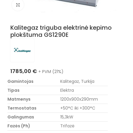
Nuotraukos padidinimas
Kalitegaz triguba elektrinė kepimo
plokštuma GS1290E
1785,00
€
+ PVM (21%)
Gamintojas
Kalitegaz, Turkija
Tipas
Elektra
Matmenys
1200x900x290mm
Termostatas
+50°C iki +300°C
Galingumas
15,3kW
Fazės (Ph)
Trifazė