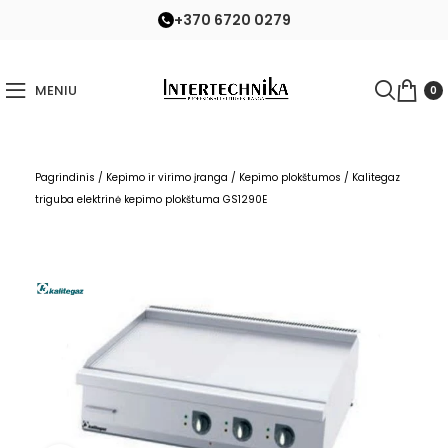
+370 6720 0279
MENIU
0
Pagrindinis
/
Kepimo ir virimo įranga
/
Kepimo plokštumos
/
Kalitegaz
triguba elektrinė kepimo plokštuma GS1290E