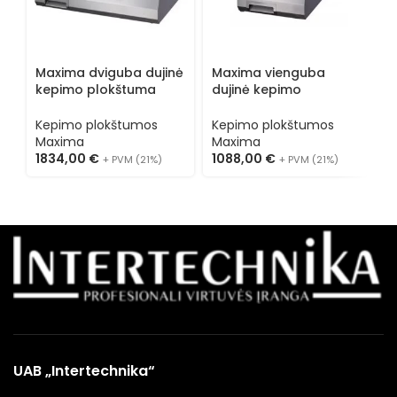
Maxima dviguba dujinė
Maxima vienguba
M
kepimo plokštuma
dujinė kepimo
e
09395017
plokštuma 09395015
p
Kepimo plokštumos
Kepimo plokštumos
K
Maxima
Maxima
M
1834,00
€
1088,00
€
1
+ PVM (21%)
+ PVM (21%)
UAB „Intertechnika“