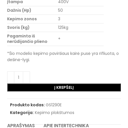
Įtampa
400V
Dažnis (Hp)
50
Kepimo zonos
3
Svoris (kg)
125kg
Pagaminta iš
+
nerūdijančio plieno
*Šio modelio kepimo paviršiaus kairė pusė yra rifliuota, o
dešinė-lygi.
Į KREPŠELĮ
Produkto kodas:
GS1290E
Kategorija:
Kepimo plokštumos
APRAŠYMAS
APIE INTERTECHNIKA