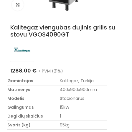
Nuotraukos padidinimas
Kalitegaz viengubas dujinis grilis su
stovu VGOS4090GT
1288,00
€
+ PVM (21%)
Gamintojas
Kalitegaz, Turkija
Matmenys
400x900x900mm
Modelis
Stacionarus
Galingumas
15kW
Degiklių skaičius
1
Svoris (kg)
95kg