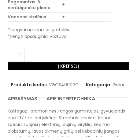
Pagamintas iš
+
nerūdijančio plieno
Vandens stalčius
+
*Lengvai nuimamos grotelės.
*Įrengti apsauginiai vožtuvai.
Į KREPŠELĮ
Produkto kodas:
VGOS4090GT
Kategorija:
Griliai
APRAŠYMAS
APIE INTERTECHNIKA
Kalitegaz- pramoninės įrangos gamintojas, gyvuojantis
nuo 1977 m. bei įsikūręs Stambulo mieste. Įmonė
specializuojasi į elektrinių, dujinių viryklių, kepimo
plokštumų, lavos akmenų grilių bei kebabinių įrangos