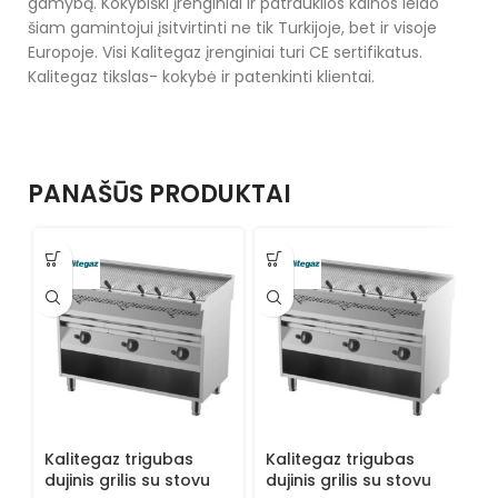
gamybą. Kokybiški įrenginiai ir patrauklios kainos leido
šiam gamintojui įsitvirtinti ne tik Turkijoje, bet ir visoje
Europoje. Visi Kalitegaz įrenginiai turi CE sertifikatus.
Kalitegaz tikslas- kokybė ir patenkinti klientai.
PANAŠŪS PRODUKTAI
Kalitegaz trigubas
Kalitegaz trigubas
K
dujinis grilis su stovu
dujinis grilis su stovu
d