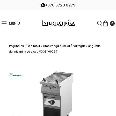
+370 6720 0279
MENIU
0
Pagrindinis
/
Kepimo ir virimo įranga
/
Griliai
/
Kalitegaz viengubas
dujinis grilis su stovu VGOS4090GT