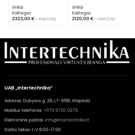
VGOS1290GT
VGOS1270GT
V
Griliai
Griliai
G
Kalitegaz
Kalitegaz
K
2323,00
€
2120,00
€
1
+ PVM (21%)
+ PVM (21%)
UAB „Intertechnika“
Adresas: Dubysos g. 29, LT-91181, Klaipėda
Mobilus telefonas:
+370 6720 0279
Elektroninis paštas:
info@intertechnika.lt
Darbo laikas: I-V 8:00-17:00