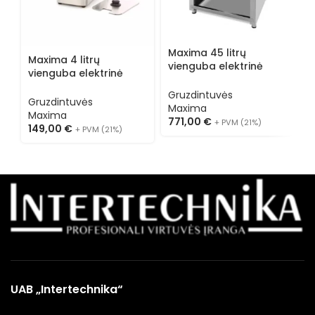
Maxima 45 litrų
M
Maxima 4 litrų
vienguba elektrinė
v
vienguba elektrinė
gruzdintuvė su
g
gruzdintuvė 09300410
išleidimo kraneliu
i
Gruzdintuvės
G
Gruzdintuvės
09365234
0
Maxima
M
Maxima
771,00
€
4
+ PVM (21%)
149,00
€
+ PVM (21%)
UAB „Intertechnika“