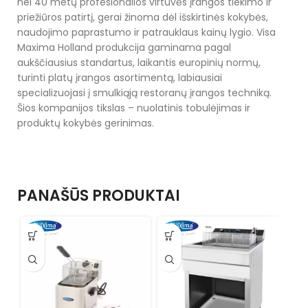
nei 40 metų profesionalios virtuvės įrangos tiekimo ir
priežiūros patirtį, gerai žinoma dėl išskirtinės kokybės,
naudojimo paprastumo ir patrauklaus kainų lygio. Visa
Maxima Holland produkcija gaminama pagal
aukščiausius standartus, laikantis europinių normų,
turinti platų įrangos asortimentą, labiausiai
specializuojasi į smulkiąją restoranų įrangos techniką.
Šios kompanijos tikslas – nuolatinis tobulėjimas ir
produktų kokybės gerinimas.
PANAŠŪS PRODUKTAI