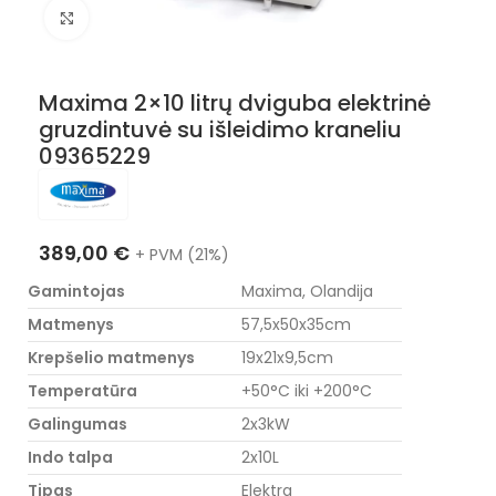
Nuotraukos padidinimas
Maxima 2×10 litrų dviguba elektrinė
gruzdintuvė su išleidimo kraneliu
09365229
389,00
€
+ PVM (21%)
Gamintojas
Maxima, Olandija
Matmenys
57,5x50x35cm
Krepšelio matmenys
19x21x9,5cm
Temperatūra
+50°C iki +200°C
Galingumas
2x3kW
Indo talpa
2x10L
Tipas
Elektra