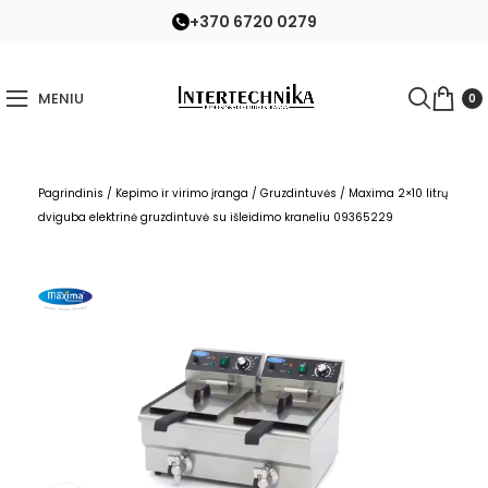
+370 6720 0279
MENIU
0
Pagrindinis
/
Kepimo ir virimo įranga
/
Gruzdintuvės
/
Maxima 2×10 litrų
dviguba elektrinė gruzdintuvė su išleidimo kraneliu 09365229