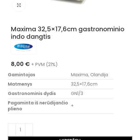
Nuotraukos padidinimas
Maxima 32,5×17,6cm gastronominio
indo dangtis
8,00
€
+ PVM (21%)
Gamintojas
Maxima, Olandija
Matmenys
32,5×17,6cm
Gastronominis dydis
GN1/3
Pagaminta iš nerūdijančio
+
plieno