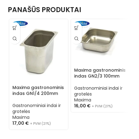
PANAŠŪS PRODUKTAI
Maxima gastronominis
M
indas GN2/3 100mm
i
Maxima gastronominis
Gastronominiai indai ir
G
indas GN1/4 200mm
grotelės
g
Maxima
M
Gastronominiai indai ir
16,00
€
+ PVM (21%)
2
grotelės
Maxima
17,00
€
+ PVM (21%)