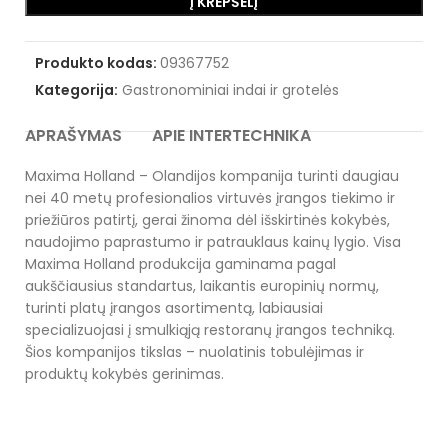
Į KREPŠELĮ
Produkto kodas:
09367752
Kategorija:
Gastronominiai indai ir grotelės
APRAŠYMAS
APIE INTERTECHNIKA
Maxima Holland – Olandijos kompanija turinti daugiau
nei 40 metų profesionalios virtuvės įrangos tiekimo ir
priežiūros patirtį, gerai žinoma dėl išskirtinės kokybės,
naudojimo paprastumo ir patrauklaus kainų lygio. Visa
Maxima Holland produkcija gaminama pagal
aukščiausius standartus, laikantis europinių normų,
turinti platų įrangos asortimentą, labiausiai
specializuojasi į smulkiąją restoranų įrangos techniką.
Šios kompanijos tikslas – nuolatinis tobulėjimas ir
produktų kokybės gerinimas.