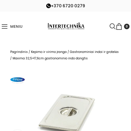
+370 6720 0279
MENIU
0
Pagrindinis
/
Kepimo ir virimo įranga
/
Gastronominiai indai ir grotelės
/
Maxima 32,5×17,6cm gastronominio indo dangtis