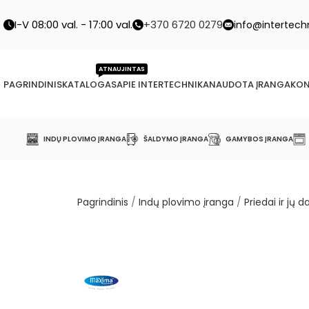
I-V 08:00 val. - 17:00 val.
+370 6720 0279
info@intertechn
ATNAUJINTAS
PAGRINDINIS
KATALOGAS
APIE INTERTECHNIKA
NAUDOTA ĮRANGA
KON
INDŲ PLOVIMO ĮRANGA
ŠALDYMO ĮRANGA
GAMYBOS ĮRANGA
Pagrindinis
/
Indų plovimo įranga
/
Priedai ir jų d