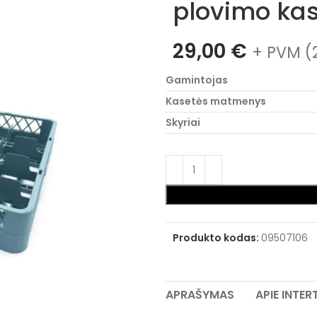
plovimo ka
29,00
€
+ PVM (
Gamintojas
Kasetės matmenys
Skyriai
Produkto kodas:
09507106
APRAŠYMAS
APIE INTE