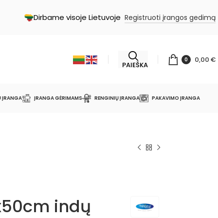
Dirbame visoje Lietuvoje
Registruoti įrangos gedimą
0,00
€
0
PAIEŠKA
Ų ĮRANGA
ĮRANGA GĖRIMAMS
RENGINIŲ ĮRANGA
PAKAVIMO ĮRANGA
x50cm indų