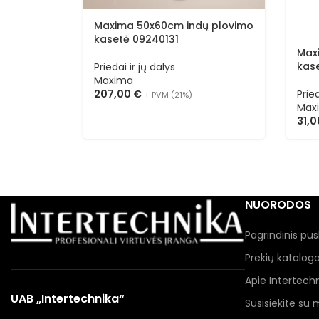
Maxima 50x60cm indų plovimo
kasetė 09240131
Max
kas
Priedai ir jų dalys
Maxima
Pried
207,00
€
+ PVM (21%)
Max
31,
NUORODOS
Pagrindinis pus
Prekių katalog
Apie Intertech
UAB „Intertechnika“
Susisiekite su