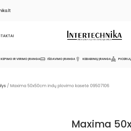
ika.lt
TAKTAI
KEPIMO IR VIRIMO ĮRANGA
IŠDAVIMO ĮRANGA
KEBABINIŲ ĮRANGA
PICERIJ
alys
/
Maxima 50x50cm indų plovimo kasetė 09507106
Maxima 50