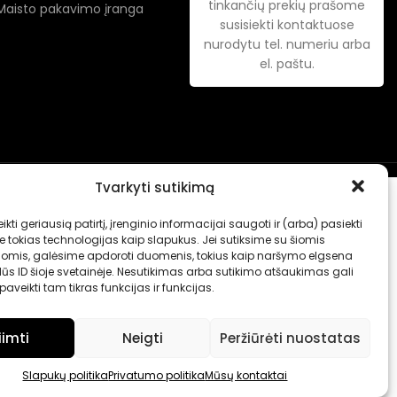
tinkančių prekių prašome
Maisto pakavimo įranga
susisiekti kontaktuose
nurodytu tel. numeriu arba
el. paštu.
Tvarkyti sutikimą
ikti geriausią patirtį, įrenginio informacijai saugoti ir (arba) pasiekti
tokias technologijas kaip slapukus. Jei sutiksime su šiomis
jomis, galėsime apdoroti duomenis, tokius kaip naršymo elgsena
ūs ID šioje svetainėje. Nesutikimas arba sutikimo atšaukimas gali
aveikti tam tikras funkcijas ir funkcijas.
iimti
Neigti
Peržiūrėti nuostatas
Slapukų politika
Privatumo politika
Mūsų kontaktai