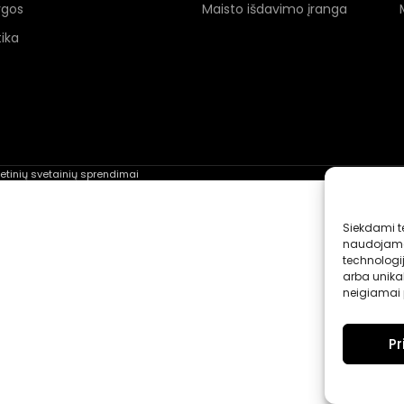
ygos
Maisto išdavimo įranga
ika
rnetinių svetainių sprendimai
Siekdami te
naudojame 
technologi
arba unikal
neigiamai p
Pr