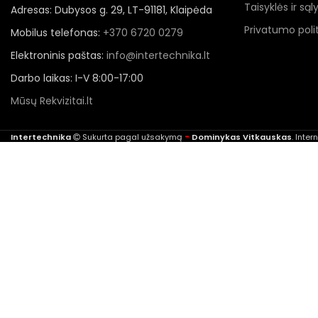
Taisyklės ir sąl
Adresas: Dubysos g. 29, LT-91181, Klaipėda
Privatumo polit
Mobilus telefonas:
+370 6720 0279
Elektroninis paštas:
info@intertechnika.lt
Darbo laikas: I-V 8:00-17:00
Mūsų Rekvizitai.lt
-
Intertechnika
Sukurta pagal užsakymą
Dominykas Vitkauskas
. Inte