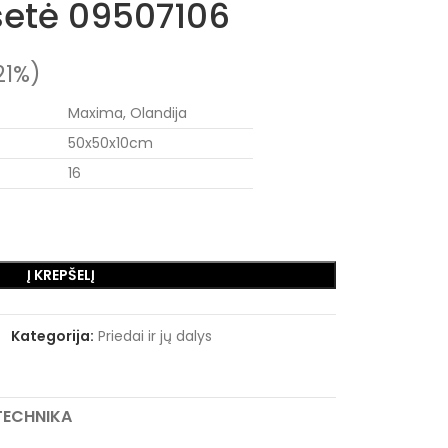
setė 09507106
21%)
Maxima, Olandija
50x50x10cm
16
Į KREPŠELĮ
Kategorija:
Priedai ir jų dalys
RTECHNIKA