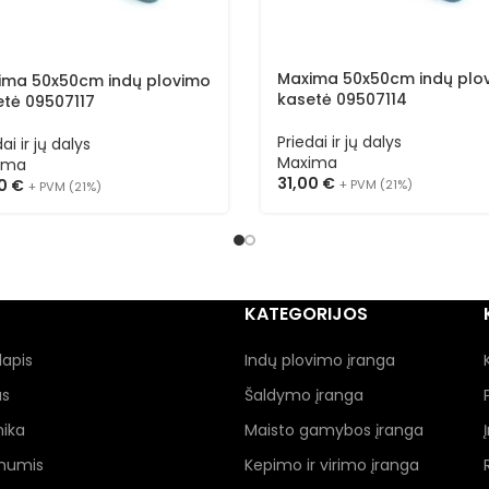
Maxima 50x50cm indų plo
ima 50x50cm indų plovimo
kasetė 09507114
etė 09507117
Priedai ir jų dalys
ai ir jų dalys
Maxima
ima
31,00
€
00
€
+ PVM (21%)
+ PVM (21%)
KATEGORIJOS
lapis
Indų plovimo įranga
as
Šaldymo įranga
nika
Maisto gamybos įranga
 mumis
Kepimo ir virimo įranga