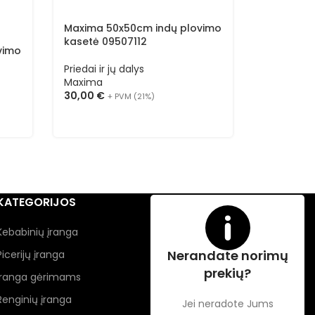
Maxima 50x50cm indų plovimo
kasetė 09507112
vimo
Priedai ir jų dalys
Maxima
30,00
€
+ PVM (21%)
KATEGORIJOS
Kebabinių įranga
Nerandate norimų
Picerijų įranga
prekių?
Įranga gėrimams
Renginių įranga
Jei neradote Jums