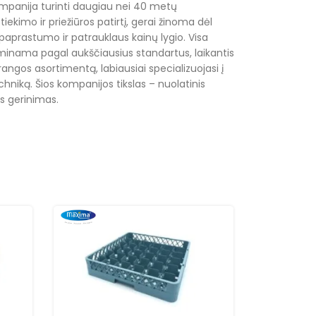
mpanija turinti daugiau nei 40 metų
tiekimo ir priežiūros patirtį, gerai žinoma dėl
paprastumo ir patrauklaus kainų lygio. Visa
inama pagal aukščiausius standartus, laikantis
rangos asortimentą, labiausiai specializuojasi į
hniką. Šios kompanijos tikslas – nuolatinis
s gerinimas.
Maxima 5
kasetė 0
Priedai ir j
Maxima
30,00
€
+