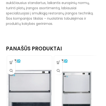
aukščiausius standartus, laikantis europinių normų,
turinti platų įrangos asortimentą, labiausiai
specializuojasi į smulkiąją restoranų įrangos techniką.
Šios kompanijos tikslas – nuolatinis tobulėjimas ir
produktų kokybės gerinimas.
PANAŠŪS PRODUKTAI
M