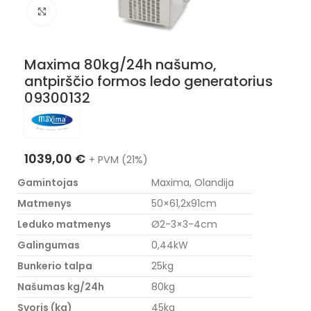
Nuotraukos padidinimas
Maxima 80kg/24h našumo,
antpirščio formos ledo generatorius
09300132
1039,00
€
+ PVM (21%)
Gamintojas
Maxima, Olandija
Matmenys
50×61,2x91cm
Leduko matmenys
Ø2-3×3-4cm
Galingumas
0,44kW
Bunkerio talpa
25kg
Našumas kg/24h
80kg
Svoris (kg)
45kg