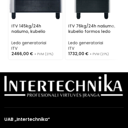
n
g
L
M
ITV 145kg/24h
ITV 76kg/24h našumo,
1
našumo, kubelio
kubelio formos ledo
formos ledo
generatorius SPIKA
generatorius SPIKA
NG70
Ledo generatoriai
Ledo generatoriai
NG150
ITV
ITV
2466,00
€
1732,00
€
+ PVM (21%)
+ PVM (21%)
UAB „Intertechnika“