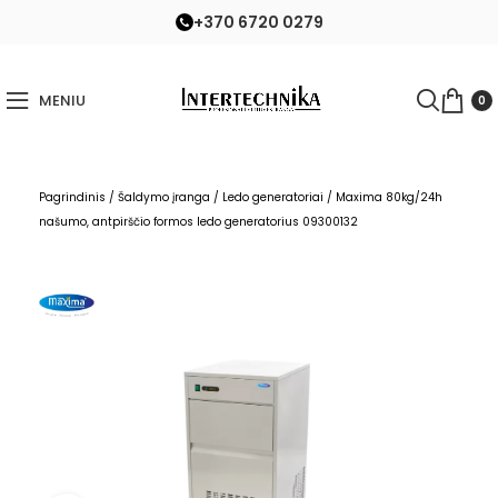
+370 6720 0279
MENIU
0
Pagrindinis
/
Šaldymo įranga
/
Ledo generatoriai
/
Maxima 80kg/24h
našumo, antpirščio formos ledo generatorius 09300132