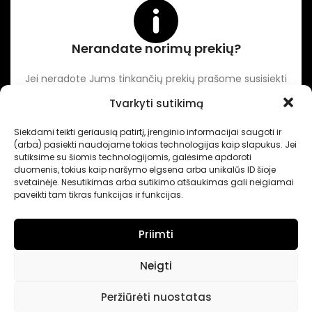
Nerandate norimų prekių?
Jei neradote Jums tinkančių prekių prašome susisiekti
kontaktuose nurodytu tel. numeriu arba el. paštu.
Tvarkyti sutikimą
Siekdami teikti geriausią patirtį, įrenginio informacijai saugoti ir
-
Intertechnika
Sukurta pagal užsakymą
Dominykas Vitkauskas
.
(arba) pasiekti naudojame tokias technologijas kaip slapukus. Jei
Internetinių svetainių sprendimai
sutiksime su šiomis technologijomis, galėsime apdoroti
duomenis, tokius kaip naršymo elgsena arba unikalūs ID šioje
svetainėje. Nesutikimas arba sutikimo atšaukimas gali neigiamai
paveikti tam tikras funkcijas ir funkcijas.
Priimti
Neigti
Peržiūrėti nuostatas