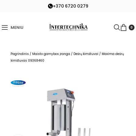
+370 6720 0279
MENIU
0
Pagrindinis
/
Maisto gamybos įranga
/
Dešrų kimštuvai
/
Maxima dešrų
kimštuvas 09368460