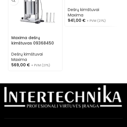
Dešrų kimštuvai
D
Maxima
M
941,00
€
2
+ PVM (21%)
Maxima dešrų
kimštuvas 09368450
Dešrų kimštuvai
Maxima
569,00
€
+ PVM (21%)