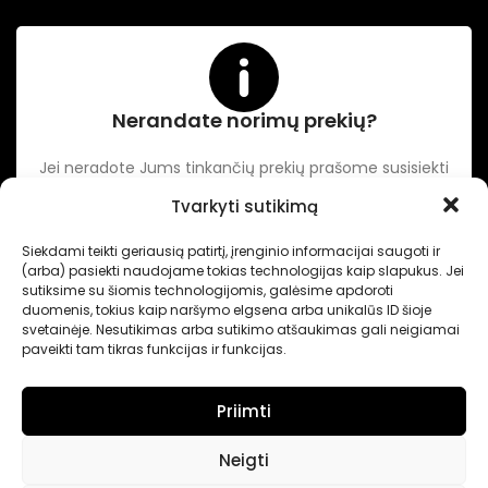
Nerandate norimų prekių?
Jei neradote Jums tinkančių prekių prašome susisiekti
kontaktuose nurodytu tel. numeriu arba el. paštu.
Tvarkyti sutikimą
Siekdami teikti geriausią patirtį, įrenginio informacijai saugoti ir
-
Intertechnika
Sukurta pagal užsakymą
Dominykas Vitkauskas
.
(arba) pasiekti naudojame tokias technologijas kaip slapukus. Jei
Internetinių svetainių sprendimai
sutiksime su šiomis technologijomis, galėsime apdoroti
duomenis, tokius kaip naršymo elgsena arba unikalūs ID šioje
svetainėje. Nesutikimas arba sutikimo atšaukimas gali neigiamai
paveikti tam tikras funkcijas ir funkcijas.
Priimti
Neigti