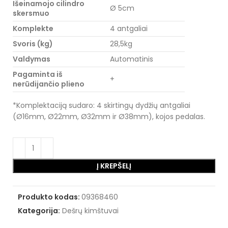
Išeinamojo cilindro
Ø 5cm
skersmuo
Komplekte
4 antgaliai
Svoris (kg)
28,5kg
Valdymas
Automatinis
Pagaminta iš
+
nerūdijančio plieno
*Komplektaciją sudaro: 4 skirtingų dydžių antgaliai
(Ø16mm, Ø22mm, Ø32mm ir Ø38mm), kojos pedalas.
Į KREPŠELĮ
Produkto kodas:
09368460
Kategorija:
Dešrų kimštuvai