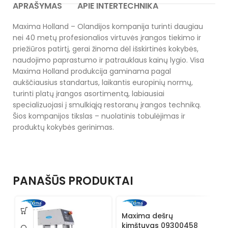
APRAŠYMAS
APIE INTERTECHNIKA
Maxima Holland – Olandijos kompanija turinti daugiau
nei 40 metų profesionalios virtuvės įrangos tiekimo ir
priežiūros patirtį, gerai žinoma dėl išskirtinės kokybės,
naudojimo paprastumo ir patrauklaus kainų lygio. Visa
Maxima Holland produkcija gaminama pagal
aukščiausius standartus, laikantis europinių normų,
turinti platų įrangos asortimentą, labiausiai
specializuojasi į smulkiąją restoranų įrangos techniką.
Šios kompanijos tikslas – nuolatinis tobulėjimas ir
produktų kokybės gerinimas.
PANAŠŪS PRODUKTAI
Maxima dešrų
M
kimštuvas 09300458
k