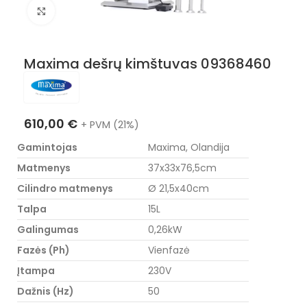
Nuotraukos padidinimas
Maxima dešrų kimštuvas 09368460
610,00
€
+ PVM (21%)
Gamintojas
Maxima, Olandija
Matmenys
37x33x76,5cm
Cilindro matmenys
Ø 21,5x40cm
Talpa
15L
Galingumas
0,26kW
Fazės (Ph)
Vienfazė
Įtampa
230V
Dažnis (Hz)
50