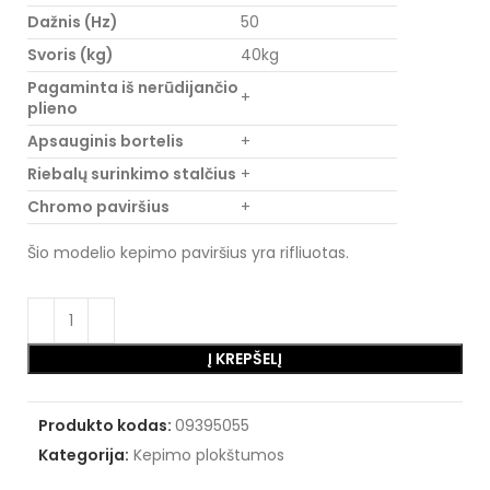
Dažnis (Hz)
50
Svoris (kg)
40kg
Pagaminta iš nerūdijančio
+
plieno
Apsauginis bortelis
+
Riebalų surinkimo stalčius
+
Chromo paviršius
+
Šio modelio kepimo paviršius yra rifliuotas.
Į KREPŠELĮ
Produkto kodas:
09395055
Kategorija:
Kepimo plokštumos