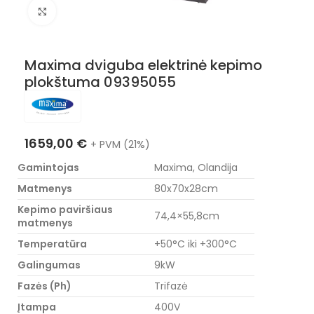
Nuotraukos padidinimas
Maxima dviguba elektrinė kepimo
plokštuma 09395055
1659,00
€
+ PVM (21%)
Gamintojas
Maxima, Olandija
Matmenys
80x70x28cm
Kepimo paviršiaus
74,4×55,8cm
matmenys
Temperatūra
+50°C iki +300°C
Galingumas
9kW
Fazės (Ph)
Trifazė
Įtampa
400V