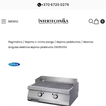
+370 6720 0279
MENIU
0
Pagrindinis
/
Kepimo ir virimo įranga
/
Kepimo plokštumos
/
Maxima
dviguba elektrinė kepimo plokštuma 09395055