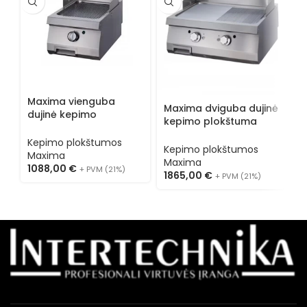
Maxima vienguba
M
Maxima dviguba dujinė
dujinė kepimo
e
kepimo plokštuma
plokštuma 09395015
p
09395990
Kepimo plokštumos
K
Kepimo plokštumos
Maxima
M
Maxima
1088,00
€
1
+ PVM (21%)
1865,00
€
+ PVM (21%)