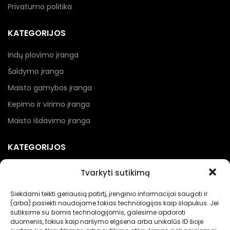
Privatumo politika
KATEGORIJOS
Indų plovimo įranga
Šaldymo įranga
Maisto gamybos įranga
Kepimo ir virimo įranga
Maisto išdavimo įranga
KATEGORIJOS
Kebabinių įranga
Tvarkyti sutikimą
Picerijų įranga
Siekdami teikti geriausią patirtį, įrenginio informacijai saugoti ir
Įranga gėrimams
(arba) pasiekti naudojame tokias technologijas kaip slapukus. Jei
sutiksime su šiomis technologijomis, galėsime apdoroti
Renginių įranga
duomenis, tokius kaip naršymo elgsena arba unikalūs ID šioje