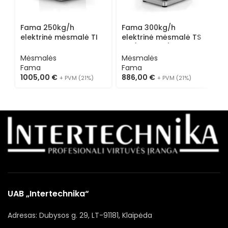
C
M
Fama 250kg/h
Fama 300kg/h
S
elektrinė mėsmalė TI
elektrinė mėsmalė TS
1
12 R
22 (vienfazė)
Mėsmalės
Mėsmalės
Fama
Fama
1005,00
€
886,00
€
+ PVM (21%)
+ PVM (21%)
UAB „Intertechnika“
Adresas: Dubysos g. 29, LT-91181, Klaipėda