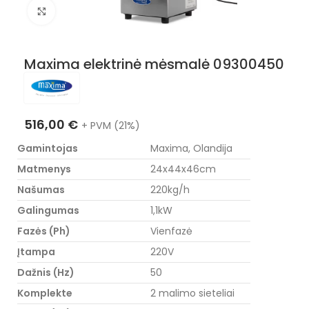
Nuotraukos padidinimas
Maxima elektrinė mėsmalė 09300450
516,00
€
+ PVM (21%)
Gamintojas
Maxima, Olandija
Matmenys
24x44x46cm
Našumas
220kg/h
Galingumas
1,1kW
Fazės (Ph)
Vienfazė
Įtampa
220V
Dažnis (Hz)
50
Komplekte
2 malimo sieteliai