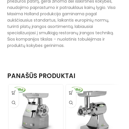
priežiūros patirtį, gerai žinoma dėl išskirtinės kokybės,
naudojimo paprastumo ir patrauklaus kainų lygio. Visa
Maxima Holland produkcija gaminama pagal
aukščiausius standartus, laikantis europinių normų,
turinti platų įrangos asortimentą, labiausiai
specializuojasi į smulkiąją restoranų įrangos techniką.
Šios kompanijos tikslas – nuolatinis tobulėjimas ir
produktų kokybės gerinimas.
PANAŠŪS PRODUKTAI
S
m