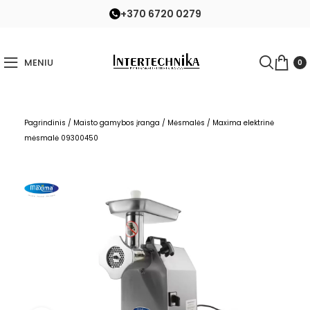
+370 6720 0279
MENIU
0
Pagrindinis
/
Maisto gamybos įranga
/
Mėsmalės
/
Maxima elektrinė
mėsmalė 09300450