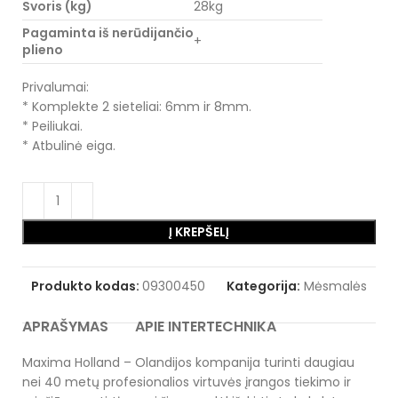
Svoris (kg)
28kg
Pagaminta iš nerūdijančio
+
plieno
Privalumai:
* Komplekte 2 sieteliai: 6mm ir 8mm.
* Peiliukai.
* Atbulinė eiga.
Į KREPŠELĮ
Produkto kodas:
09300450
Kategorija:
Mėsmalės
APRAŠYMAS
APIE INTERTECHNIKA
Maxima Holland – Olandijos kompanija turinti daugiau
nei 40 metų profesionalios virtuvės įrangos tiekimo ir