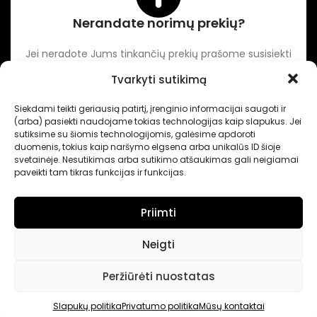
Nerandate norimų prekių?
Jei neradote Jums tinkančių prekių prašome susisiekti
kontaktuose nurodytu tel. numeriu arba el. paštu.
Tvarkyti sutikimą
Siekdami teikti geriausią patirtį, įrenginio informacijai saugoti ir
-
Intertechnika
Sukurta pagal užsakymą
Dominykas Vitkauskas
.
(arba) pasiekti naudojame tokias technologijas kaip slapukus. Jei
Internetinių svetainių sprendimai
sutiksime su šiomis technologijomis, galėsime apdoroti
duomenis, tokius kaip naršymo elgsena arba unikalūs ID šioje
svetainėje. Nesutikimas arba sutikimo atšaukimas gali neigiamai
paveikti tam tikras funkcijas ir funkcijas.
Priimti
Neigti
Peržiūrėti nuostatas
Slapukų politika
Privatumo politika
Mūsų kontaktai