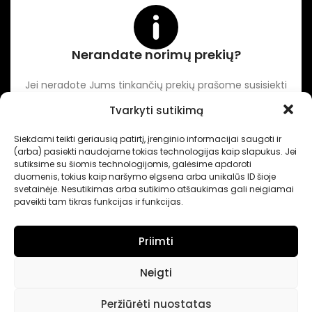
Nerandate norimų prekių?
Jei neradote Jums tinkančių prekių prašome susisiekti
kontaktuose nurodytu tel. numeriu arba el. paštu.
Tvarkyti sutikimą
Siekdami teikti geriausią patirtį, įrenginio informacijai saugoti ir
-
Intertechnika
Sukurta pagal užsakymą
Dominykas Vitkauskas
.
(arba) pasiekti naudojame tokias technologijas kaip slapukus. Jei
Internetinių svetainių sprendimai
sutiksime su šiomis technologijomis, galėsime apdoroti
duomenis, tokius kaip naršymo elgsena arba unikalūs ID šioje
svetainėje. Nesutikimas arba sutikimo atšaukimas gali neigiamai
paveikti tam tikras funkcijas ir funkcijas.
Priimti
Neigti
Peržiūrėti nuostatas