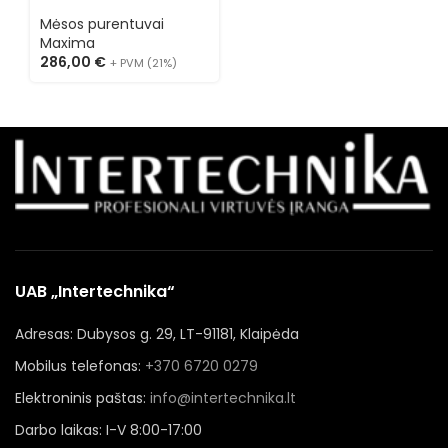
S
Mėsos purentuvai
2
Maxima
286,00
€
+ PVM (21%)
UAB „Intertechnika“
Adresas: Dubysos g. 29, LT-91181, Klaipėda
Mobilus telefonas:
+370 6720 0279
Elektroninis paštas:
info@intertechnika.lt
Darbo laikas: I-V 8:00-17:00