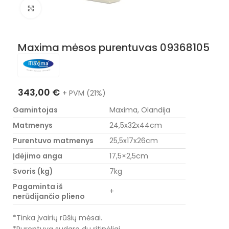
Nuotraukos padidinimas
Maxima mėsos purentuvas 09368105
343,00
€
+ PVM (21%)
Gamintojas
Maxima, Olandija
Matmenys
24,5x32x44cm
Purentuvo matmenys
25,5x17x26cm
Įdėjimo anga
17,5×2,5cm
Svoris (kg)
7kg
Pagaminta iš
+
nerūdijančio plieno
*Tinka įvairių rūšių mėsai.