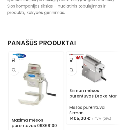
Šios kompanijos tikslas – nuolatinis tobulėjimas ir
produktų kokybės gerinimas.
PANAŠŪS PRODUKTAI
Sirman mėsos
purentuvas Drake Man
Mėsos purentuvai
S
Sirman
p
1405,00
€
+ PVM (21%)
Maxima mėsos
purentuvas 09368100
M