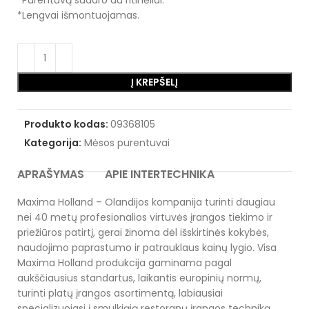
*Purentuvą sudaro du ritinėliai.
*Lengvai išmontuojamas.
Į KREPŠELĮ
Produkto kodas:
09368105
Kategorija:
Mėsos purentuvai
APRAŠYMAS
APIE INTERTECHNIKA
Maxima Holland – Olandijos kompanija turinti daugiau
nei 40 metų profesionalios virtuvės įrangos tiekimo ir
priežiūros patirtį, gerai žinoma dėl išskirtinės kokybės,
naudojimo paprastumo ir patrauklaus kainų lygio. Visa
Maxima Holland produkcija gaminama pagal
aukščiausius standartus, laikantis europinių normų,
turinti platų įrangos asortimentą, labiausiai
specializuojasi į smulkiąją restoranų įrangos techniką.