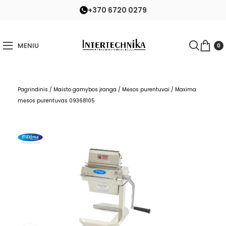
+370 6720 0279
MENIU
0
Pagrindinis
/
Maisto gamybos įranga
/
Mėsos purentuvai
/
Maxima
mėsos purentuvas 09368105