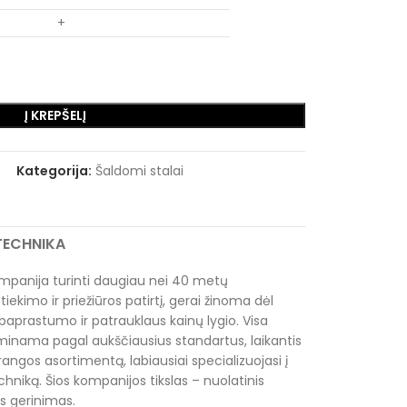
+
Į KREPŠELĮ
Kategorija:
Šaldomi stalai
RTECHNIKA
mpanija turinti daugiau nei 40 metų
tiekimo ir priežiūros patirtį, gerai žinoma dėl
paprastumo ir patrauklaus kainų lygio. Visa
inama pagal aukščiausius standartus, laikantis
rangos asortimentą, labiausiai specializuojasi į
hniką. Šios kompanijos tikslas – nuolatinis
s gerinimas.