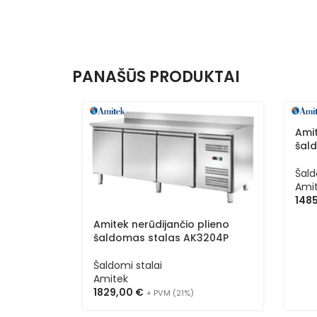
PANAŠŪS PRODUKTAI
Amit
šal
Šald
Ami
148
Amitek nerūdijančio plieno
šaldomas stalas AK3204P
Šaldomi stalai
Amitek
1829,00
€
+ PVM (21%)