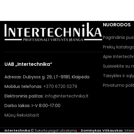
NUORODOS
Pagrindinis pus
Prekių katalog
Apie Intertech
UAB „Intertechnika“
Susisiekite su
Taisyklės ir sąl
Adresas: Dubysos g. 29, LT-91181, Klaipėda
Privatumo polit
Mobilus telefonas:
+370 6720 0279
Elektroninis paštas:
info@intertechnika.lt
Darbo laikas: I-V 8:00-17:00
Mūsų Rekvizitai.lt
-
Intertechnika
Sukurta pagal užsakymą
Dominykas Vitkauskas
. Inte