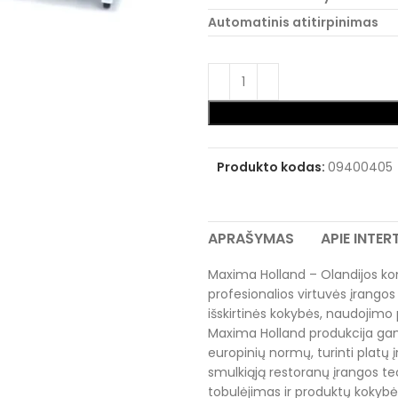
Automatinis atitirpinimas
Produkto kodas:
09400405
APRAŠYMAS
APIE INTE
Maxima Holland – Olandijos ko
profesionalios virtuvės įrangos 
išskirtinės kokybės, naudojimo 
Maxima Holland produkcija gam
europinių normų, turinti platų į
smulkiąją restoranų įrangos tec
tobulėjimas ir produktų kokybė