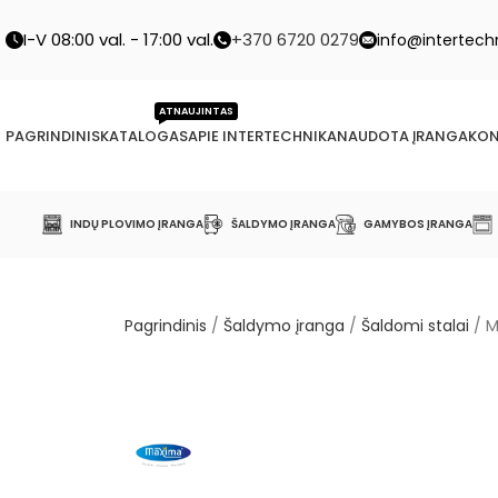
I-V 08:00 val. - 17:00 val.
+370 6720 0279
info@intertechn
ATNAUJINTAS
PAGRINDINIS
KATALOGAS
APIE INTERTECHNIKA
NAUDOTA ĮRANGA
KON
INDŲ PLOVIMO ĮRANGA
ŠALDYMO ĮRANGA
GAMYBOS ĮRANGA
Pagrindinis
/
Šaldymo įranga
/
Šaldomi stalai
/
M