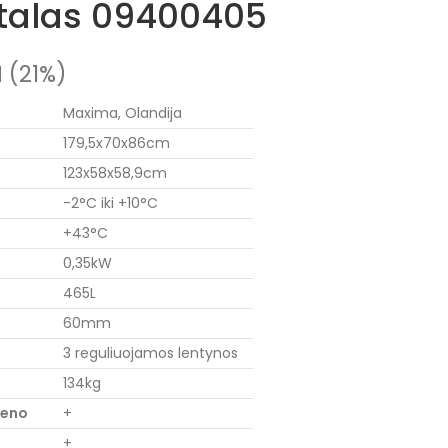
talas 09400405
 (21%)
Maxima, Olandija
179,5x70x86cm
123x58x58,9cm
-2°C iki +10°C
+43°C
0,35kW
465L
60mm
3 reguliuojamos lentynos
134kg
ieno
+
+