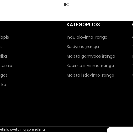
KATEGORIJOS
lapis
Indų plovimo įranga
as
Šaldymo įranga
nika
Maisto gamybos įranga
 mumis
Kepimo ir virimo įranga
ygos
Maisto išdavimo įranga
ika
rnetinių svetainių sprendimai