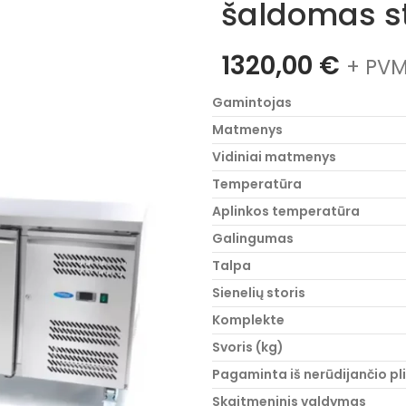
šaldomas s
1320,00
€
+ PVM
Gamintojas
Matmenys
Vidiniai matmenys
Temperatūra
Aplinkos temperatūra
Galingumas
Talpa
Sienelių storis
Komplekte
Svoris (kg)
Pagaminta iš nerūdijančio pl
Skaitmeninis valdymas