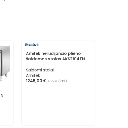
Amitek nerūdijančio plieno
Amitek ne
šaldomas stalas AKS2104TN
šaldomas
Šaldomi stalai
Šaldomi st
Amitek
Amitek
1245,00
€
1785,00
€
+ PVM (21%)
TN