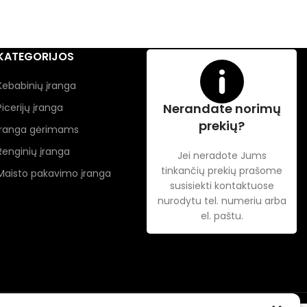
KATEGORIJOS
Kebabinių įranga
Nerandate norimų
Picerijų įranga
prekių?
Įranga gėrimams
Renginių įranga
Jei neradote Jums
tinkančių prekių prašome
Maisto pakavimo įranga
susisiekti kontaktuose
nurodytu tel. numeriu arba
el. paštu.