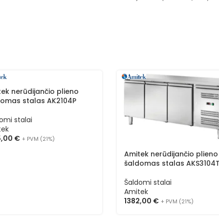
ek nerūdijančio plieno
domas stalas AK2104P
omi stalai
tek
5,00
€
+ PVM (21%)
Amitek nerūdijančio plieno
šaldomas stalas AKS3104
Šaldomi stalai
Amitek
1382,00
€
+ PVM (21%)