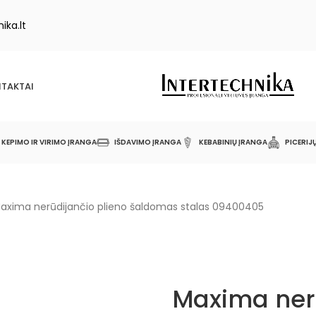
ika.lt
TAKTAI
KEPIMO IR VIRIMO ĮRANGA
IŠDAVIMO ĮRANGA
KEBABINIŲ ĮRANGA
PICERIJ
axima nerūdijančio plieno šaldomas stalas 09400405
Maxima nerū