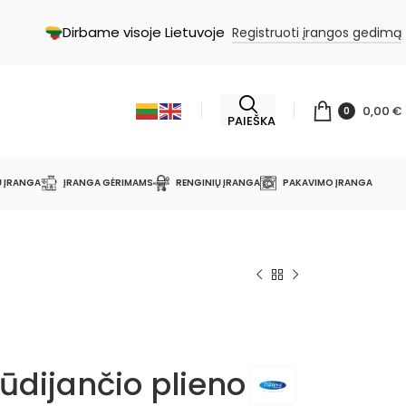
Dirbame visoje Lietuvoje
Registruoti įrangos gedimą
0,00
€
0
PAIEŠKA
Ų ĮRANGA
ĮRANGA GĖRIMAMS
RENGINIŲ ĮRANGA
PAKAVIMO ĮRANGA
dijančio plieno