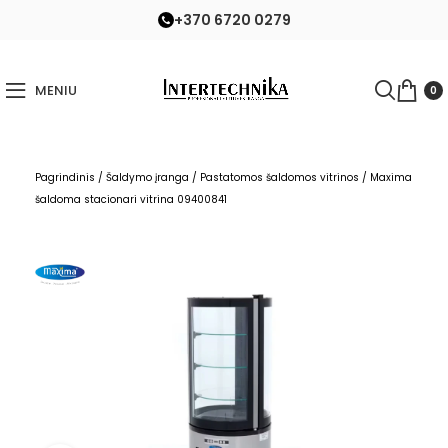
+370 6720 0279
MENIU
0
Pagrindinis
/
Šaldymo įranga
/
Pastatomos šaldomos vitrinos
/
Maxima
šaldoma stacionari vitrina 09400841