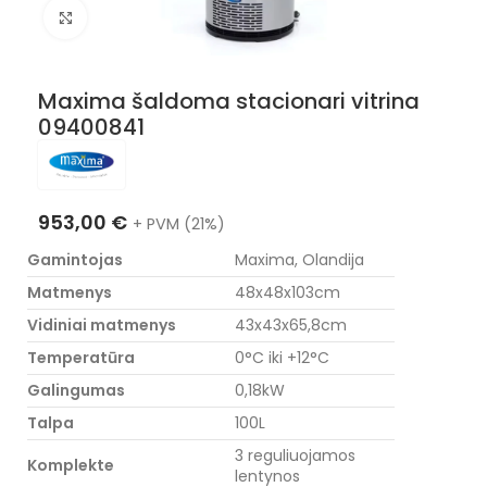
Nuotraukos padidinimas
Maxima šaldoma stacionari vitrina
09400841
953,00
€
+ PVM (21%)
Gamintojas
Maxima, Olandija
Matmenys
48x48x103cm
Vidiniai matmenys
43x43x65,8cm
Temperatūra
0°C iki +12°C
Galingumas
0,18kW
Talpa
100L
3 reguliuojamos
Komplekte
lentynos