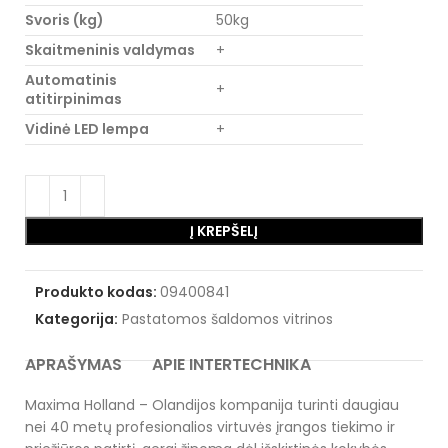
Svoris (kg)
50kg
Skaitmeninis valdymas
+
Automatinis
+
atitirpinimas
Vidinė LED lempa
+
Į KREPŠELĮ
Produkto kodas:
09400841
Kategorija:
Pastatomos šaldomos vitrinos
APRAŠYMAS
APIE INTERTECHNIKA
Maxima Holland – Olandijos kompanija turinti daugiau
nei 40 metų profesionalios virtuvės įrangos tiekimo ir