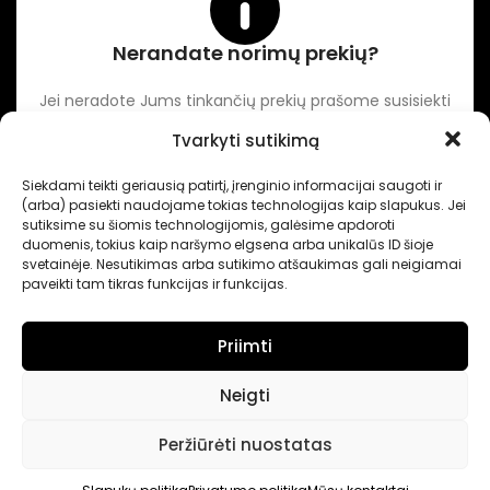
Nerandate norimų prekių?
Jei neradote Jums tinkančių prekių prašome susisiekti
kontaktuose nurodytu tel. numeriu arba el. paštu.
Tvarkyti sutikimą
Siekdami teikti geriausią patirtį, įrenginio informacijai saugoti ir
-
Intertechnika
Sukurta pagal užsakymą
Dominykas Vitkauskas
.
(arba) pasiekti naudojame tokias technologijas kaip slapukus. Jei
Internetinių svetainių sprendimai
sutiksime su šiomis technologijomis, galėsime apdoroti
duomenis, tokius kaip naršymo elgsena arba unikalūs ID šioje
svetainėje. Nesutikimas arba sutikimo atšaukimas gali neigiamai
paveikti tam tikras funkcijas ir funkcijas.
Priimti
Neigti
Peržiūrėti nuostatas