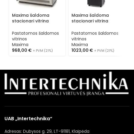
A
p
š
Maxima šaldoma
Maxima šaldoma
A
P
stacionari vitrina
stacionari vitrina
v
09400850
09400816
A
Pastatomos šaldomos
Pastatomos šaldomos
1
vitrinos
vitrinos
Maxima
Maxima
968,00
€
1023,00
€
+ PVM (21%)
+ PVM (21%)
UAB „Intertechnika“
Adresas: Dubysos g. 29, LT-91181, Klaipėda