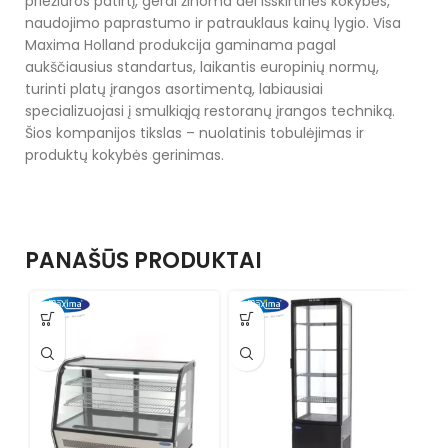
priežiūros patirtį, gerai žinoma dėl išskirtinės kokybės,
naudojimo paprastumo ir patrauklaus kainų lygio. Visa
Maxima Holland produkcija gaminama pagal
aukščiausius standartus, laikantis europinių normų,
turinti platų įrangos asortimentą, labiausiai
specializuojasi į smulkiąją restoranų įrangos techniką.
Šios kompanijos tikslas – nuolatinis tobulėjimas ir
produktų kokybės gerinimas.
PANAŠŪS PRODUKTAI