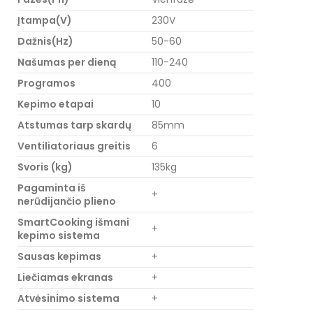
Įtampa(V)
230V
Dažnis(Hz)
50-60
Našumas per dieną
110-240
Programos
400
Kepimo etapai
10
Atstumas tarp skardų
85mm
Ventiliatoriaus greitis
6
Svoris (kg)
135kg
Pagaminta iš
+
nerūdijančio plieno
SmartCooking išmani
+
kepimo sistema
Sausas kepimas
+
Liečiamas ekranas
+
Atvėsinimo sistema
+