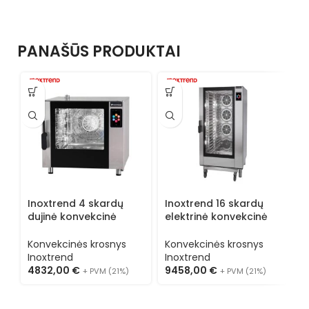
PANAŠŪS PRODUKTAI
Inoxtrend 4 skardų
Inoxtrend 16 skardų
I
dujinė konvekcinė
elektrinė konvekcinė
e
krosnis FX DT 604G
krosnis FX DT 616E
k
(
Konvekcinės krosnys
Konvekcinės krosnys
K
Inoxtrend
Inoxtrend
I
4832,00
€
9458,00
€
2
+ PVM (21%)
+ PVM (21%)