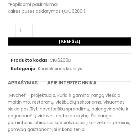
*Papildomi pasirinkimai:
Kairės pusės atidarymas (CIG6200I)
Į KREPŠELĮ
Produkto kodas:
CIG6200D
Kategorija:
Konvekcinės krosnys
APRAŠYMAS
APIE INTERTECHNIKA
„Mychef“- projektuoja, kuria ir gamina įrangą viešojo
maitinimo, restoranų, viešbučių sektoriams. Visuomet
siekia pasiūlyti novatoriškų sprendimų, palengvinančių ir
pagerinančių virtuvės darbą ir kokybę. Šis įrangos
gamintojas labiausiai specializuojasi į konvekcinių krosnių
gamybą gastronomijai ir konditerijai.