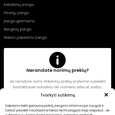
Kebabinių įranga
Picerijų įranga
Įranga gėrimams
Renginių įranga
Maisto pakavimo įranga
Nerandate norimų prekių?
Jei neradote Jums tinkančių prekių prašome susisiekti
kontaktuose nurodytu tel. numeriu arba el. paštu.
Tvarkyti sutikimą
-
Intertechnika
Sukurta pagal užsakymą
Dominykas Vitkauskas
.
Siekdami teikti geriausią patirtį, įrenginio informacijai saugoti ir
Internetinių svetainių sprendimai
(arba) pasiekti naudojame tokias technologijas kaip slapukus. Jei
sutiksime su šiomis technologijomis, galėsime apdoroti