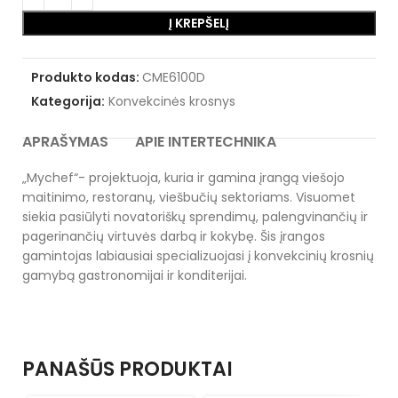
Į KREPŠELĮ
Produkto kodas:
CME6100D
Kategorija:
Konvekcinės krosnys
APRAŠYMAS
APIE INTERTECHNIKA
„Mychef“- projektuoja, kuria ir gamina įrangą viešojo
maitinimo, restoranų, viešbučių sektoriams. Visuomet
siekia pasiūlyti novatoriškų sprendimų, palengvinančių ir
pagerinančių virtuvės darbą ir kokybę. Šis įrangos
gamintojas labiausiai specializuojasi į konvekcinių krosnių
gamybą gastronomijai ir konditerijai.
PANAŠŪS PRODUKTAI