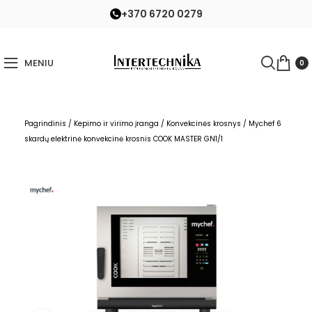
+370 6720 0279
MENIU
0
Pagrindinis
/
Kepimo ir virimo įranga
/
Konvekcinės krosnys
/
Mychef 6
skardų elektrinė konvekcinė krosnis COOK MASTER GN1/1