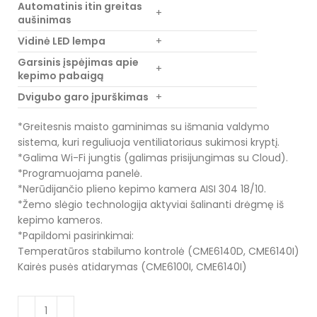
Automatinis itin greitas
+
aušinimas
Vidinė LED lempa
+
Garsinis įspėjimas apie
+
kepimo pabaigą
Dvigubo garo įpurškimas
+
*Greitesnis maisto gaminimas su išmania valdymo
sistema, kuri reguliuoja ventiliatoriaus sukimosi kryptį.
*Galima Wi-Fi jungtis (galimas prisijungimas su Cloud).
*Programuojama panelė.
*Nerūdijančio plieno kepimo kamera AISI 304 18/10.
*Žemo slėgio technologija aktyviai šalinanti drėgmę iš
kepimo kameros.
*Papildomi pasirinkimai:
Temperatūros stabilumo kontrolė (CME6140D, CME6140I)
Kairės pusės atidarymas (CME6100I, CME6140I)