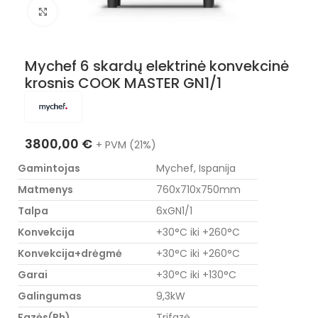
Nuotraukos padidinimas
Mychef 6 skardų elektrinė konvekcinė
krosnis COOK MASTER GN1/1
3800,00
€
+ PVM (21%)
Gamintojas
Mychef, Ispanija
Matmenys
760x710x750mm
Talpa
6xGN1/1
Konvekcija
+30°C iki +260°C
Konvekcija+drėgmė
+30°C iki +260°C
Garai
+30°C iki +130°C
Galingumas
9,3kW
Fazės(Ph)
Trifazė