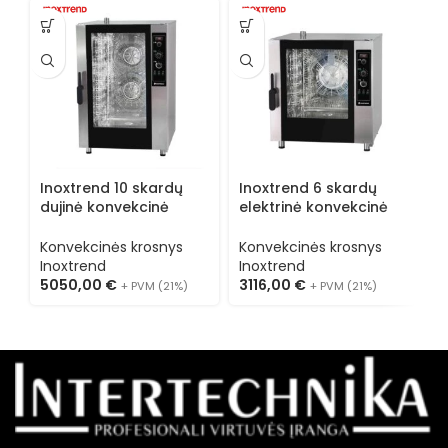
Inoxtrend 10 skardų
Inoxtrend 6 skardų
I
dujinė konvekcinė
elektrinė konvekcinė
e
krosnis FX DA 610G
krosnis FX DA 606E
k
Konvekcinės krosnys
Konvekcinės krosnys
K
Inoxtrend
Inoxtrend
I
5050,00
€
3116,00
€
2
+ PVM (21%)
+ PVM (21%)