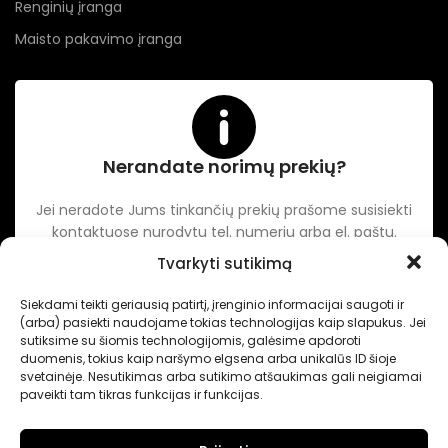
Renginių įranga
Maisto pakavimo įranga
Nerandate norimų prekių?
Jei neradote Jums tinkančių prekių prašome susisiekti
kontaktuose nurodytu tel. numeriu arba el. paštu.
Tvarkyti sutikimą
-
Intertechnika
Sukurta pagal užsakymą
Dominykas Vitkauskas
.
Siekdami teikti geriausią patirtį, įrenginio informacijai saugoti ir
Internetinių svetainių sprendimai
(arba) pasiekti naudojame tokias technologijas kaip slapukus. Jei
sutiksime su šiomis technologijomis, galėsime apdoroti
duomenis, tokius kaip naršymo elgsena arba unikalūs ID šioje
svetainėje. Nesutikimas arba sutikimo atšaukimas gali neigiamai
paveikti tam tikras funkcijas ir funkcijas.