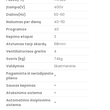
Įtampa(V)
400V
Dažnis(Hz)
50-60
Našumas per dieną
40-110
Programos
40
Kepimo etapai
3
Atstumas tarp skardų
68mm
Ventiliatoriaus greitis
4
Svoris (kg)
74kg
Valdymas
Skaitmeninis
Pagaminta iš nerūdijančio
+
plieno
Sausas kepimas
+
Atvėsinimo sistema
+
Automatinio išsiplovimo
+
sistema