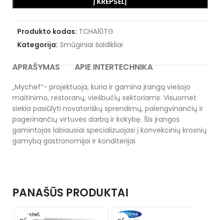
Į KREPŠELĮ
Produkto kodas:
TCHA10TG
Kategorija:
Smūginiai šaldikliai
APRAŠYMAS
APIE INTERTECHNIKA
„Mychef“- projektuoja, kuria ir gamina įrangą viešojo
maitinimo, restoranų, viešbučių sektoriams. Visuomet
siekia pasiūlyti novatoriškų sprendimų, palengvinančių ir
pagerinančių virtuvės darbą ir kokybę. Šis įrangos
gamintojas labiausiai specializuojasi į konvekcinių krosnių
gamybą gastronomijai ir konditerijai.
PANAŠŪS PRODUKTAI