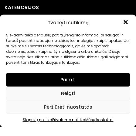
KATEGORIJOS
Kebabinių įranga
Tvarkyti sutikimą
Picerijų įranga
Siekdami teikti geriausią patirtį, įrenginio informacijai saugoti ir
Įranga gėrimams
(arba) pasiekti naudojame tokias technologijas kaip slapukus. Jei
sutiksime su šiomis technologijomis, galėsime apdoroti
Renginių įranga
duomenis, tokius kaip naršymo elgsena arba unikalūs ID šioje
svetainėje. Nesutikimas arba sutikimo atšaukimas gali neigiamai
Maisto pakavimo įranga
paveikti tam tikras funkcijas ir funkcijas.
Priimti
Neigti
Nerandate norimų prekių?
Peržiūrėti nuostatas
Jei neradote Jums tinkančių prekių prašome susisiekti
kontaktuose nurodytu tel. numeriu arba el. paštu.
Slapukų politika
Privatumo politika
Mūsų kontaktai