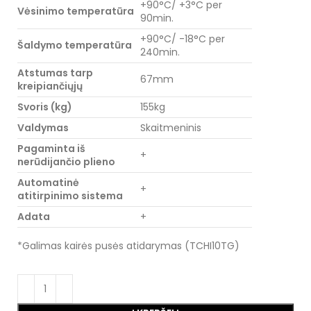
+90°C/ +3°C per
Vėsinimo temperatūra
90min.
+90°C/ -18°C per
Šaldymo temperatūra
240min.
Atstumas tarp
67mm
kreipiančiųjų
Svoris (kg)
155kg
Valdymas
Skaitmeninis
Pagaminta iš
+
nerūdijančio plieno
Automatinė
+
atitirpinimo sistema
Adata
+
*Galimas kairės pusės atidarymas (TCHI10TG)