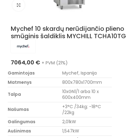
Nuotraukos padidinimas
Mychef 10 skardų nerūdijančio plieno
smūginis šaldiklis MYCHILL TCHA10TG
7064,00
€
+ PVM (21%)
Gamintojas
Mychef, Ispanija
Matmenys
800x780x1700mm
10xGN1/1 arba 10 x
Talpa
600x400mm
+3°C /34kg; -18°C
Našumas
/22kg
Galingumas
2,01kW
Aušinimas
1,547kW