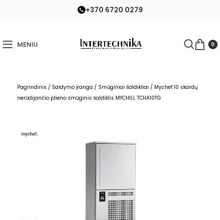
+370 6720 0279
MENIU
0
Pagrindinis
/
Šaldymo įranga
/
Smūginiai šaldikliai
/
Mychef 10 skardų
nerūdijančio plieno smūginis šaldiklis MYCHILL TCHA10TG