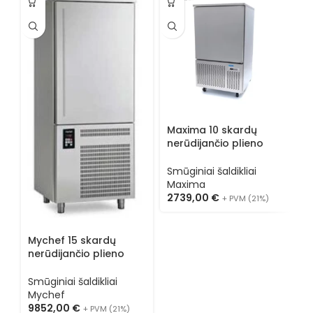
M
Maxima 10 skardų
n
nerūdijančio plieno
s
smūginis šaldiklis
0
S
09400930
Smūginiai šaldikliai
M
Maxima
1
2739,00
€
+ PVM (21%)
Mychef 15 skardų
nerūdijančio plieno
smūginis šaldiklis
MYCHILL TCHA15TG
Smūginiai šaldikliai
Mychef
9852,00
€
+ PVM (21%)