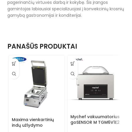
pagerinančių virtuvės darbą ir kokybę. Šis įrangos
gamintojas labiausiai specializuojasi į konvekcinių krosnių
gamybą gastronomijai ir konditerijai.
PANAŠŪS PRODUKTAI
Mychef vakuumatorius
Maxima vienkartinių
M
goSENSOR M TGM6V1E2
indų užlydymo
i
įrenginys 09369000