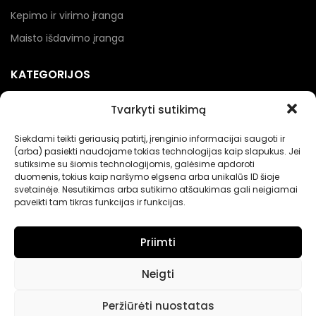
Kepimo ir virimo įranga
Maisto išdavimo įranga
KATEGORIJOS
Kebabinių įranga
Tvarkyti sutikimą
Picerijų įranga
Siekdami teikti geriausią patirtį, įrenginio informacijai saugoti ir
Įranga gėrimams
(arba) pasiekti naudojame tokias technologijas kaip slapukus. Jei
sutiksime su šiomis technologijomis, galėsime apdoroti
Renginių įranga
duomenis, tokius kaip naršymo elgsena arba unikalūs ID šioje
svetainėje. Nesutikimas arba sutikimo atšaukimas gali neigiamai
Maisto pakavimo įranga
paveikti tam tikras funkcijas ir funkcijas.
Priimti
Neigti
Nerandate norimų prekių?
Peržiūrėti nuostatas
Jei neradote Jums tinkančių prekių prašome susisiekti