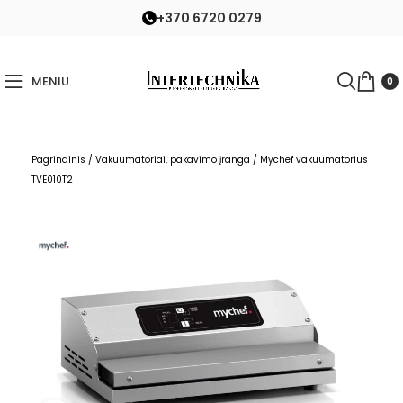
+370 6720 0279
MENIU
0
Pagrindinis
/
Vakuumatoriai, pakavimo įranga
/
Mychef vakuumatorius
TVE010T2