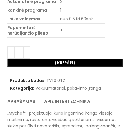
Automatinė programa
2
Rankinė programa
1
Laiko valdymas
nuo 0,5 iki 60sek.
Pagaminta iš
+
nerūdijančio plieno
Į KREPŠELĮ
Produkto kodas:
TVE010T2
Kategorija:
Vakuumatoriai, pakavimo įranga
APRAŠYMAS
APIE INTERTECHNIKA
„Mychef“- projektuoja, kuria ir gamina įrangą viešojo
maitinimo, restoranų, viešbučių sektoriams. Visuomet
siekia pasiūlyti novatoriškų sprendimų, palengvinančių ir