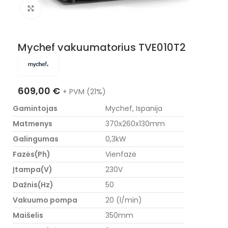
Nuotraukos padidinimas
Mychef vakuumatorius TVE010T2
609,00
€
+ PVM (21%)
Gamintojas
Mychef, Ispanija
Matmenys
370x260x130mm
Galingumas
0,3kW
Fazės(Ph)
Vienfazė
Įtampa(V)
230V
Dažnis(Hz)
50
Vakuumo pompa
20 (l/min)
Maišelis
350mm