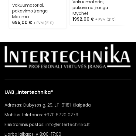
Vakuumatoriai,
V
Vakuumatoriai,
pakavimo įranga
p
pakavimo įranga
Mychef
M
Maxima
1992,00
€
+ PVM (21%)
4
695,00
€
+ PVM (21%)
UAB „Intertechnika“
Adresas: Dubysos g. 29, LT-91181, Klaipėda
Mobilus telefonas:
+370 6720 0279
Elektroninis paštas:
info@intertechnika.lt
Darbo laikas: I-V 8:00-17:00