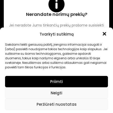
Nerandate norimų prekių?
Jei neradote Jums tinkančių prekių prašome susisiekti
kontaktuose nurodytu tel. numeriu arba el. paštu.
Tvarkyti sutikimą
Siekdami teikti geriausią patirtį, įrenginio informacijai saugoti ir
-
Intertechnika
Sukurta pagal užsakymą
Dominykas Vitkauskas
.
(arba) pasiekti naudojame tokias technologijas kaip slapukus. Jei
Internetinių svetainių sprendimai
sutiksime su šiomis technologijomis, galėsime apdoroti
duomenis, tokius kaip naršymo elgsena arba unikalūs ID šioje
svetainėje. Nesutikimas arba sutikimo atšaukimas gali neigiamai
paveikti tam tikras funkcijas ir funkcijas.
Priimti
Neigti
Peržiūrėti nuostatas