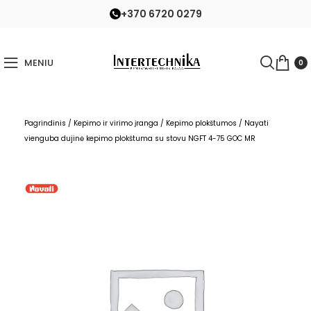
+370 6720 0279
MENIU
0
Pagrindinis
/
Kepimo ir virimo įranga
/
Kepimo plokštumos
/
Nayati
vienguba dujinė kepimo plokštuma su stovu NGFT 4-75 GOC MR