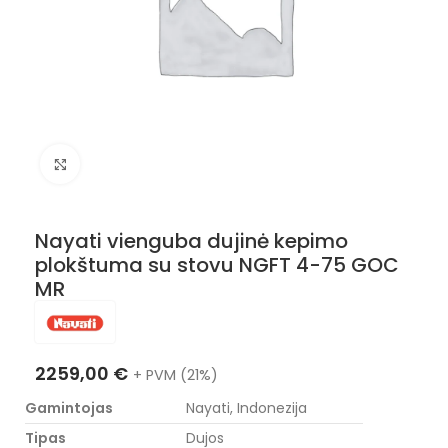
Nuotraukos padidinimas
Nayati vienguba dujinė kepimo
plokštuma su stovu NGFT 4-75 GOC
MR
2259,00
€
+ PVM (21%)
Gamintojas
Nayati, Indonezija
Tipas
Dujos