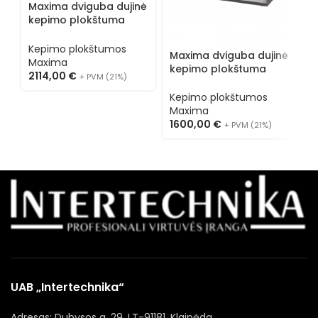
Maxima dviguba dujinė
kepimo plokštuma
09395999
Kepimo plokštumos
Maxima dviguba dujinė
M
Maxima
kepimo plokštuma
k
2114,00
€
+ PVM (21%)
09396010
0
Kepimo plokštumos
K
Maxima
M
1600,00
€
2
+ PVM (21%)
UAB „Intertechnika“
Adresas: Dubysos g. 29, LT-91181, Klaipėda