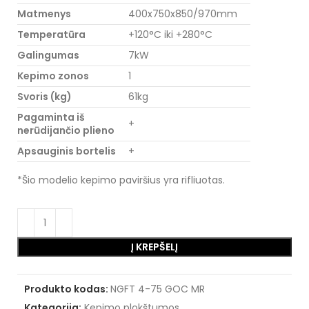
Matmenys
400x750x850/970mm
Temperatūra
+120°C iki +280°C
Galingumas
7kW
Kepimo zonos
1
Svoris (kg)
61kg
Pagaminta iš
+
nerūdijančio plieno
Apsauginis bortelis
+
*Šio modelio kepimo paviršius yra rifliuotas.
Į KREPŠELĮ
Produkto kodas:
NGFT 4-75 GOC MR
Kategorija:
Kepimo plokštumos