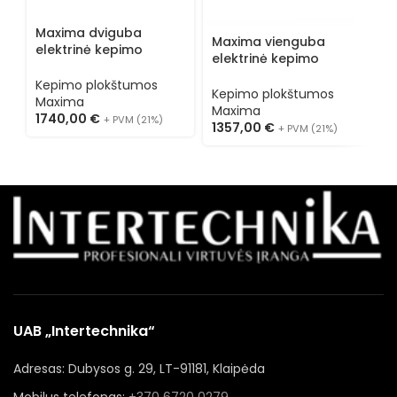
Maxima dviguba
M
Maxima vienguba
elektrinė kepimo
e
elektrinė kepimo
plokštuma 09395051
p
plokštuma 09396007
Kepimo plokštumos
K
Kepimo plokštumos
Maxima
M
Maxima
1740,00
€
1
+ PVM (21%)
1357,00
€
+ PVM (21%)
UAB „Intertechnika“
Adresas: Dubysos g. 29, LT-91181, Klaipėda
Mobilus telefonas:
+370 6720 0279