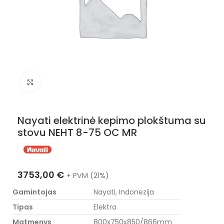
Nuotraukos padidinimas
Nayati elektrinė kepimo plokštuma su
stovu NEHT 8-75 OC MR
3753,00
€
+ PVM (21%)
Gamintojas
Nayati, Indonezija
Tipas
Elektra
Matmenys
800x750x850/866mm