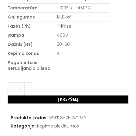
Temperatūra
+100° iki +450°C
Galingumas
14,8kW
Fazės (Ph)
Trifazė
Įtampa
400V
Dažnis (Hz)
50-60
Kepimo zonos
4
Pagaminta iš
+
nerūdijančio plieno
Į KREPŠELĮ
Produkto kodas:
NEHT 8-75 OC MR
Kategorija:
Kepimo plokštumos