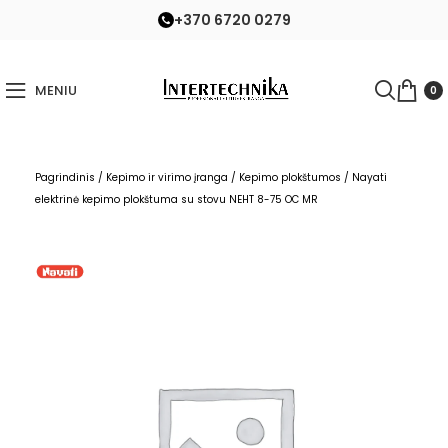
+370 6720 0279
MENIU
0
Pagrindinis
/
Kepimo ir virimo įranga
/
Kepimo plokštumos
/
Nayati
elektrinė kepimo plokštuma su stovu NEHT 8-75 OC MR