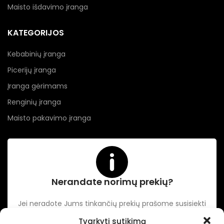
Maisto išdavimo įranga
KATEGORIJOS
Kebabinių įranga
Picerijų įranga
Įranga gėrimams
Renginių įranga
Maisto pakavimo įranga
Nerandate norimų prekių?
Jei neradote Jums tinkančių prekių prašome susisiekti
kontaktuose nurodytu tel. numeriu arba el. paštu.
Tvarkyti sutikimą