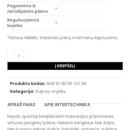
Pagaminta iš
+
nerūdijančio plieno
Reguliuojamos
+
kojelės
*Ketaus laikiklis, tinkamas įvairių matmenų keptuvėms.
Į KREPŠELĮ
Produkto kodas:
NGR 12-90 6F OV GR
Kategorija:
Dujinės viryklės
APRAŠYMAS
APIE INTERTECHNIKA
Nayati, sparčiai besiplečianti Indonezijos pramoninės
virtuvės įrenginių lyderė, tiekianti įrenginius tiek Azijos,
tiek Europos šalyse. Puikūs, kokybiški, patvarūs, aukštos