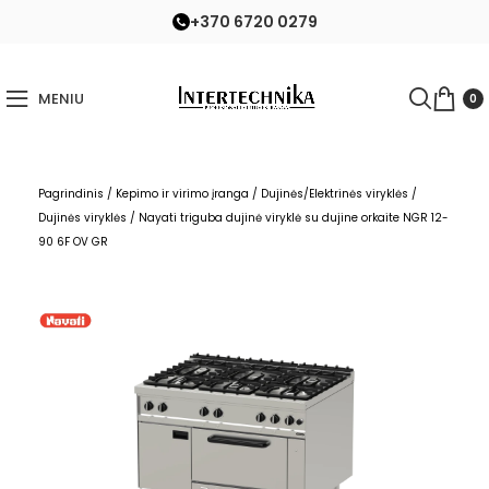
+370 6720 0279
MENIU
0
Pagrindinis
/
Kepimo ir virimo įranga
/
Dujinės/Elektrinės viryklės
/
Dujinės viryklės
/
Nayati triguba dujinė viryklė su dujine orkaite NGR 12-
90 6F OV GR