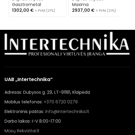
M
Gasztrometal
Maxima
2
1302,00
€
2937,00
€
+ PVM (21%)
+ PVM (21%)
UAB „Intertechnika“
Adresas: Dubysos g. 29, LT-91181, Klaipėda
Mobilus telefonas:
+370 6720 0279
Elektroninis paštas:
info@intertechnika.lt
Darbo laikas: I-V 8:00-17:00
Mūsų Rekvizitai.lt