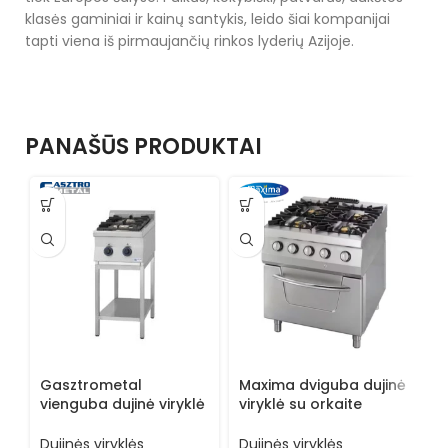
klasės gaminiai ir kainų santykis, leido šiai kompanijai
tapti viena iš pirmaujančių rinkos lyderių Azijoje.
PANAŠŪS PRODUKTAI
M
Gasztrometal
Maxima dviguba dujinė
v
vienguba dujinė viryklė
viryklė su orkaite
0
su stovu GT2.74SE
09398505
D
Dujinės viryklės
Dujinės viryklės