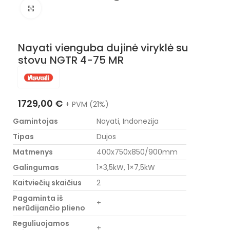
Nuotraukos padidinimas
Nayati vienguba dujinė viryklė su
stovu NGTR 4-75 MR
1729,00
€
+ PVM (21%)
Gamintojas
Nayati, Indonezija
Tipas
Dujos
Matmenys
400x750x850/900mm
Galingumas
1×3,5kW, 1×7,5kW
Kaitviečių skaičius
2
Pagaminta iš
+
nerūdijančio plieno
Reguliuojamos
+