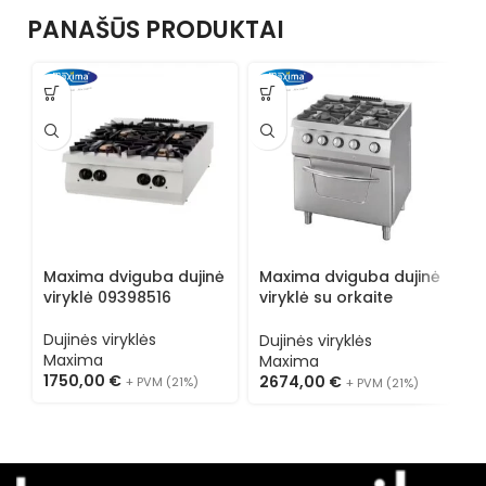
PANAŠŪS PRODUKTAI
Maxima dviguba dujinė
Maxima dviguba dujinė
M
viryklė 09398516
viryklė su orkaite
v
09396013
0
Dujinės viryklės
Dujinės viryklės
D
Maxima
Maxima
M
1750,00
€
2674,00
€
2
+ PVM (21%)
+ PVM (21%)