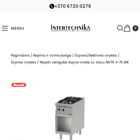
+370 6720 0279
MENIU
0
Pagrindinis
/
Kepimo ir virimo įranga
/
Dujinės/Elektrinės viryklės
/
Dujinės viryklės
/
Nayati vienguba dujinė viryklė su stovu NGTR 4-75 MR