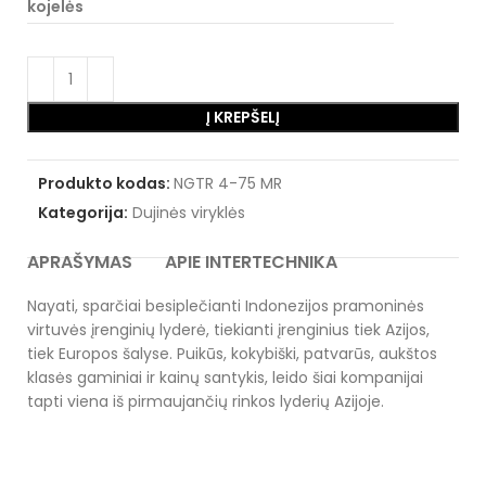
kojelės
Į KREPŠELĮ
Produkto kodas:
NGTR 4-75 MR
Kategorija:
Dujinės viryklės
APRAŠYMAS
APIE INTERTECHNIKA
Nayati, sparčiai besiplečianti Indonezijos pramoninės
virtuvės įrenginių lyderė, tiekianti įrenginius tiek Azijos,
tiek Europos šalyse. Puikūs, kokybiški, patvarūs, aukštos
klasės gaminiai ir kainų santykis, leido šiai kompanijai
tapti viena iš pirmaujančių rinkos lyderių Azijoje.