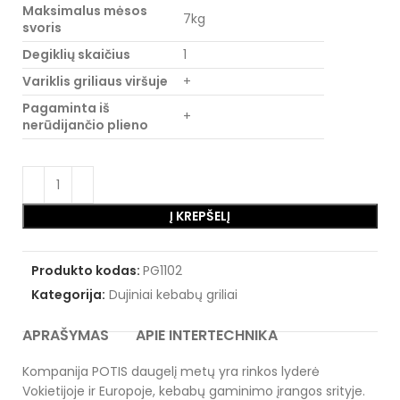
Maksimalus mėsos
7kg
svoris
Degiklių skaičius
1
Variklis griliaus viršuje
+
Pagaminta iš
+
nerūdijančio plieno
Į KREPŠELĮ
Produkto kodas:
PG1102
Kategorija:
Dujiniai kebabų griliai
APRAŠYMAS
APIE INTERTECHNIKA
Kompanija POTIS daugelį metų yra rinkos lyderė
Vokietijoje ir Europoje, kebabų gaminimo įrangos srityje.