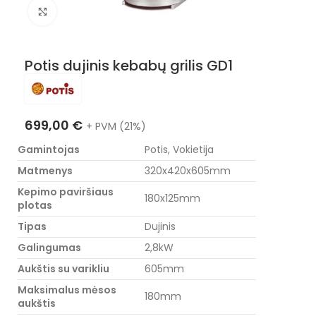
Nuotraukos padidinimas
Potis dujinis kebabų grilis GD1
699,00
€
+ PVM (21%)
Gamintojas
Potis, Vokietija
Matmenys
320x420x605mm
Kepimo paviršiaus
180x125mm
plotas
Tipas
Dujinis
Galingumas
2,8kW
Aukštis su varikliu
605mm
Maksimalus mėsos
180mm
aukštis