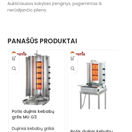
Aukščiausios kokybės įrenginys, pagamintas iš
nerūdijančio plieno.
PANAŠŪS PRODUKTAI
Potis dujinis kebabų
grilis MU G3
P
g
Dujiniai kebabų griliai
Potis dujinis kebabų