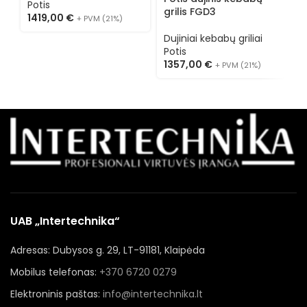
Potis
grilis FGD3
D
1419,00
€
+ PVM (21%)
P
Dujiniai kebabų griliai
1
Potis
1357,00
€
+ PVM (21%)
UAB „Intertechnika“
Adresas: Dubysos g. 29, LT-91181, Klaipėda
Mobilus telefonas:
+370 6720 0279
Elektroninis paštas:
info@intertechnika.lt