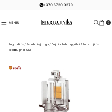
+370 6720 0279
MENIU
0
Pagrindinis
/
Kebabinių įranga
/
Dujiniai kebabų griliai
/
Potis dujinis
kebabų grilis GD1