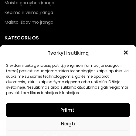
Maisto gamybos įranga
Kepimo ir virimo įranga
Maisto išdavimo įranga
KATEGORIJOS
Kebabinių įranga
Tvarkyti sutikimą
Picerijų įranga
Siekdami teikti geriausią patirtį, įrenginio informacijai saugoti ir
Įranga gėrimams
(arba) pasiekti naudojame tokias technologijas kaip slapukus. Jei
sutiksime su šiomis technologijomis, galėsime apdoroti
Renginių įranga
duomenis, tokius kaip naršymo elgsena arba unikalūs ID šioje
svetainėje. Nesutikimas arba sutikimo atšaukimas gali neigiamai
Maisto pakavimo įranga
paveikti tam tikras funkcijas ir funkcijas.
Priimti
Neigti
Nerandate norimų prekių?