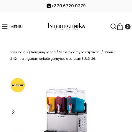
+370 6720 0279
MENIU
0
Pagrindinis
/
Renginių įranga
/
Šerbeto gamybos aparatai
/
Samixir
3×12 litrų trigubas šerbeto gamybos aparatas SLUSH36.I