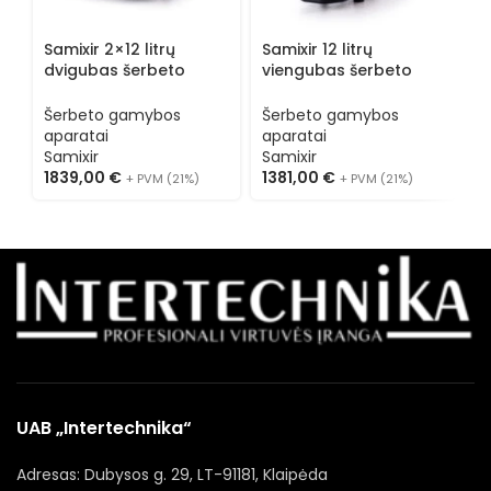
Samixir 2×12 litrų
Samixir 12 litrų
S
dvigubas šerbeto
viengubas šerbeto
t
gamybos aparatas
gamybos aparatas
g
SLUSH24.I
SLUSH12.I
S
Šerbeto gamybos
Šerbeto gamybos
Š
aparatai
aparatai
a
Samixir
Samixir
S
1839,00
€
1381,00
€
2
+ PVM (21%)
+ PVM (21%)
UAB „Intertechnika“
Adresas: Dubysos g. 29, LT-91181, Klaipėda