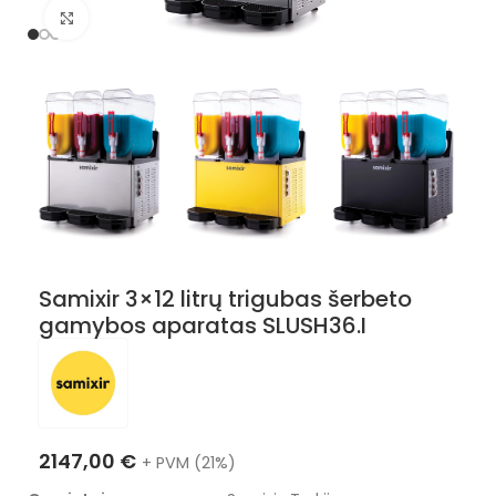
Nuotraukos padidinimas
Samixir 3×12 litrų trigubas šerbeto
gamybos aparatas SLUSH36.I
2147,00
€
+ PVM (21%)