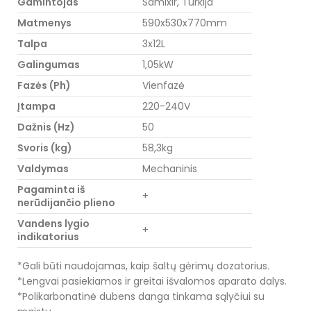
Gamintojas
Samixir, Turkija
Matmenys
590x530x770mm
Talpa
3x12L
Galingumas
1,05kW
Fazės (Ph)
Vienfazė
Įtampa
220-240V
Dažnis (Hz)
50
Svoris (kg)
58,3kg
Valdymas
Mechaninis
Pagaminta iš
+
nerūdijančio plieno
Vandens lygio
+
indikatorius
*Gali būti naudojamas, kaip šaltų gėrimų dozatorius.
*Lengvai pasiekiamos ir greitai išvalomos aparato dalys.
*Polikarbonatinė dubens danga tinkama sąlyčiui su