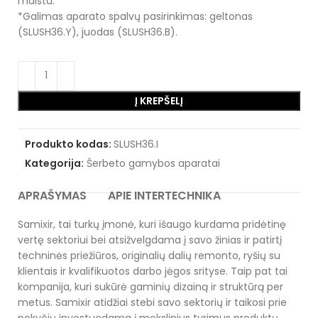
maistu.
*Galimas aparato spalvų pasirinkimas: geltonas
(SLUSH36.Y), juodas (SLUSH36.B).
Į KREPŠELĮ
Produkto kodas:
SLUSH36.I
Kategorija:
Šerbeto gamybos aparatai
APRAŠYMAS
APIE INTERTECHNIKA
Samixir, tai turkų įmonė, kuri išaugo kurdama pridėtinę
vertę sektoriui bei atsižvelgdama į savo žinias ir patirtį
techninės priežiūros, originalių dalių remonto, ryšių su
klientais ir kvalifikuotos darbo jėgos srityse. Taip pat tai
kompanija, kuri sukūrė gaminių dizainą ir struktūrą per
metus. Samixir atidžiai stebi savo sektorių ir taikosi prie
pokyčių investuodama į mokslinius tyrimus produktų