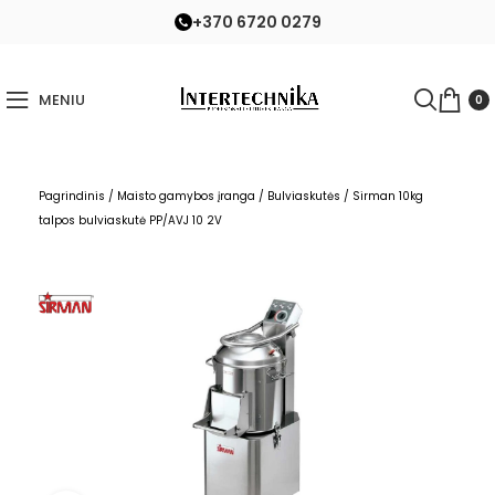
+370 6720 0279
MENIU
0
Pagrindinis
/
Maisto gamybos įranga
/
Bulviaskutės
/
Sirman 10kg
talpos bulviaskutė PP/AVJ 10 2V