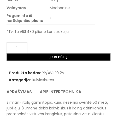
Svoris
52kg
Valdymas
Mechaninis
Pagaminta iš
+
nerūdijančio plieno
*Tvirta AISI 430 plieno konstrukcija.
Į KREPŠELĮ
Produkto kodas:
PP/AVJ 10 2V
Kategorija:
Bulviaskutės
APRAŠYMAS
APIE INTERTECHNIKA
Sirman- italų gamintojas, kuris neseniai šventė 50 metų
jubiliejų. Ši įmonė tiekia kokybiškus ir kainą atitinkančius
pramoninės virtuvės įrenginius, pateisina visus klientų