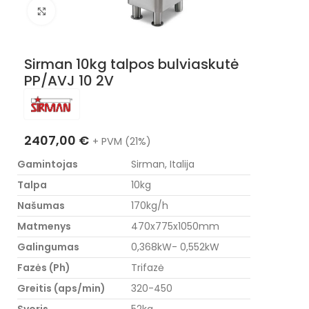
Nuotraukos padidinimas
Sirman 10kg talpos bulviaskutė
PP/AVJ 10 2V
2407,00
€
+ PVM (21%)
Gamintojas
Sirman, Italija
Talpa
10kg
Našumas
170kg/h
Matmenys
470x775x1050mm
Galingumas
0,368kW- 0,552kW
Fazės (Ph)
Trifazė
Greitis (aps/min)
320-450