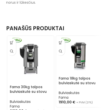
norus ir lūkesčius.
PANAŠŪS PRODUKTAI
Fama 18kg talpos
F
bulviaskutė su stovu
b
Fama 30kg talpos
FP102
F
bulviaskutė su stovu
Bulviaskutės
B
FP114
Fama
F
Bulviaskutės
1910,00
€
1
+ PVM (21%)
Fama