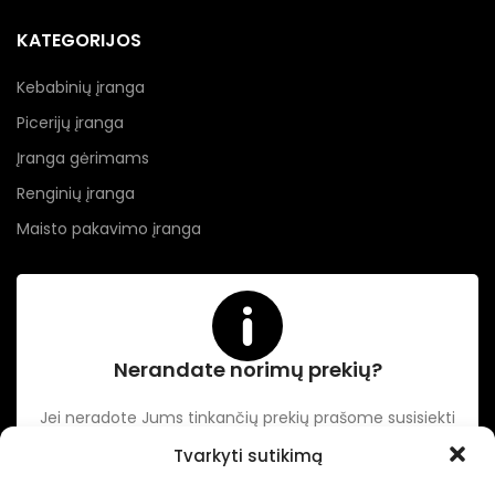
KATEGORIJOS
Kebabinių įranga
Picerijų įranga
Įranga gėrimams
Renginių įranga
Maisto pakavimo įranga
Nerandate norimų prekių?
Jei neradote Jums tinkančių prekių prašome susisiekti
kontaktuose nurodytu tel. numeriu arba el. paštu.
Tvarkyti sutikimą