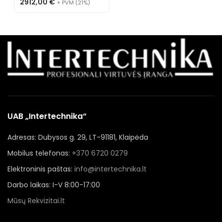
2912,00
€
+ PVM (21%)
UAB „Intertechnika“
Adresas: Dubysos g. 29, LT-91181, Klaipėda
Mobilus telefonas:
+370 6720 0279
Elektroninis paštas:
info@intertechnika.lt
Darbo laikas: I-V 8:00-17:00
Mūsų Rekvizitai.lt