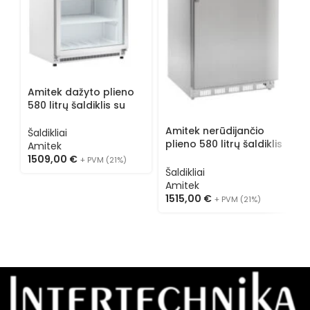
Amitek dažyto plieno
580 litrų šaldiklis su
stiklu AKM600FG
A
Amitek nerūdijančio
Šaldikliai
5
plieno 580 litrų šaldiklis
Amitek
A
AKD600F SS
1509,00
€
+ PVM (21%)
Š
Šaldikliai
A
Amitek
1
1515,00
€
+ PVM (21%)