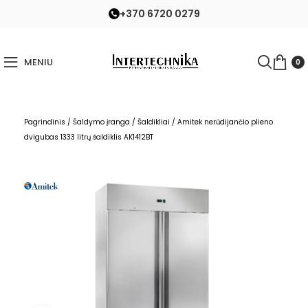
+370 6720 0279
MENIU
0
Pagrindinis
/
Šaldymo įranga
/
Šaldikliai
/
Amitek nerūdijančio plieno
dvigubas 1333 litrų šaldiklis AK1412BT