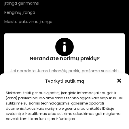
Įranga gėrimams
Renginių įranga
Maisto pakavimo įranga
Nerandate norimų prekių?
Jei neradote Jums tinkančių prekių prašome susisiekti
kontaktuose nurodytu tel. numeriu arba el. paštu.
Tvarkyti sutikimą
Siekdami teikti geriausią patirtį, įrenginio informacijai saugoti ir
-
Intertechnika
Sukurta pagal užsakymą
Dominykas Vitkauskas
.
(arba) pasiekti naudojame tokias technologijas kaip slapukus. Jei
Internetinių svetainių sprendimai
sutiksime su šiomis technologijomis, galėsime apdoroti
duomenis, tokius kaip naršymo elgsena arba unikalūs ID šioje
svetainėje. Nesutikimas arba sutikimo atšaukimas gali neigiamai
paveikti tam tikras funkcijas ir funkcijas.