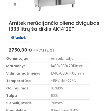
Nuotraukos padidinimas
Amitek nerūdijančio plieno dvigubas
1333 litrų šaldiklis AK1412BT
2750,00
€
+ PVM (21%)
Gamintojas
Amitek, Italija
Matmenys
1480x830x2010mm
Vidiniai matmenys
1340x680x1400mm
Temperatūra
-18°C iki -22°C
Galingumas
0,78kW
Talpa
1333L
Sienelių storis
70mm
Komplekte
6 lentynos GN2/1