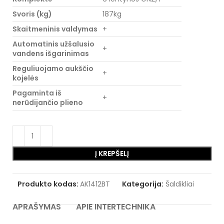
Svoris (kg)
187kg
Skaitmeninis valdymas
+
Automatinis užšalusio
+
vandens išgarinimas
Reguliuojamo aukščio
+
kojelės
Pagaminta iš
+
nerūdijančio plieno
Į KREPŠELĮ
Produkto kodas:
AK1412BT
Kategorija:
Šaldikliai
APRAŠYMAS
APIE INTERTECHNIKA