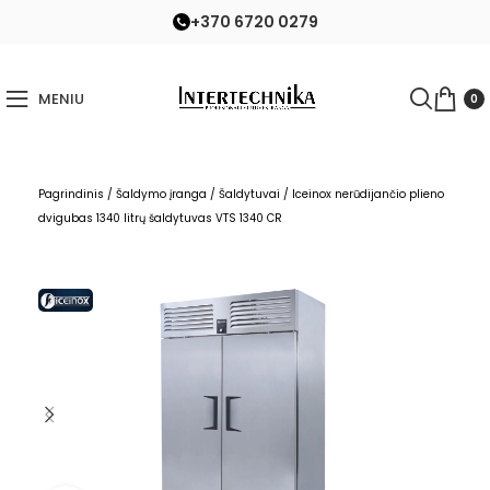
+370 6720 0279
MENIU
0
Pagrindinis
/
Šaldymo įranga
/
Šaldytuvai
/
Iceinox nerūdijančio plieno
dvigubas 1340 litrų šaldytuvas VTS 1340 CR