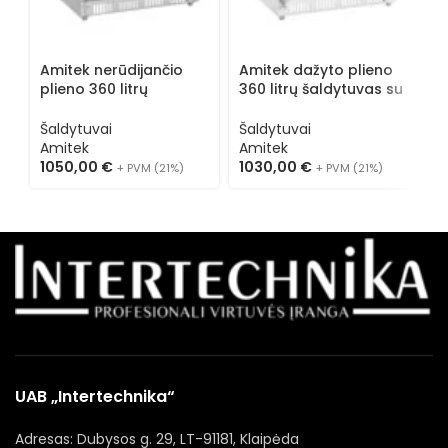
A
p
š
Amitek nerūdijančio
Amitek dažyto plieno
Š
plieno 360 litrų
360 litrų šaldytuvas su
A
šaldytuvas AKD400R
stiklu AKD400RG
1
SS
Šaldytuvai
Šaldytuvai
Amitek
Amitek
1050,00
€
1030,00
€
+ PVM (21%)
+ PVM (21%)
UAB „Intertechnika“
Adresas: Dubysos g. 29, LT-91181, Klaipėda