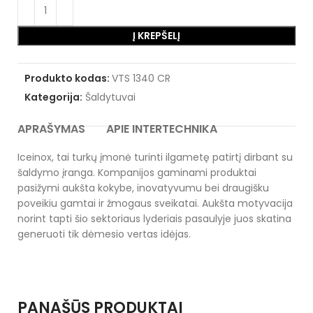
Į KREPŠELĮ
Produkto kodas:
VTS 1340 CR
Kategorija:
Šaldytuvai
APRAŠYMAS
APIE INTERTECHNIKA
Iceinox, tai turkų įmonė turinti ilgametę patirtį dirbant su
šaldymo įranga. Kompanijos gaminami produktai
pasižymi aukšta kokybe, inovatyvumu bei draugišku
poveikiu gamtai ir žmogaus sveikatai. Aukšta motyvacija
norint tapti šio sektoriaus lyderiais pasaulyje juos skatina
generuoti tik dėmesio vertas idėjas.
PANAŠŪS PRODUKTAI