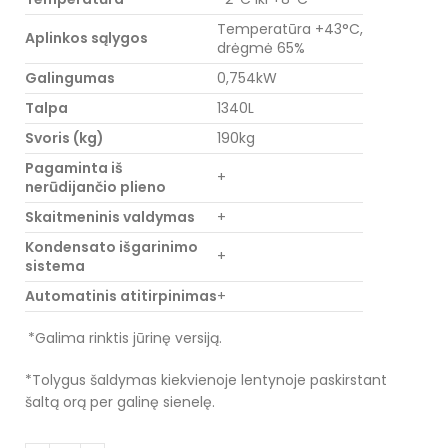
Temperatūra +43°C,
Aplinkos sąlygos
drėgmė 65%
Galingumas
0,754kW
Talpa
1340L
Svoris (kg)
190kg
Pagaminta iš
+
nerūdijančio plieno
Skaitmeninis valdymas
+
Kondensato išgarinimo
+
sistema
Automatinis atitirpinimas
+
*Galima rinktis jūrinę versiją.
*Tolygus šaldymas kiekvienoje lentynoje paskirstant
šaltą orą per galinę sienelę.