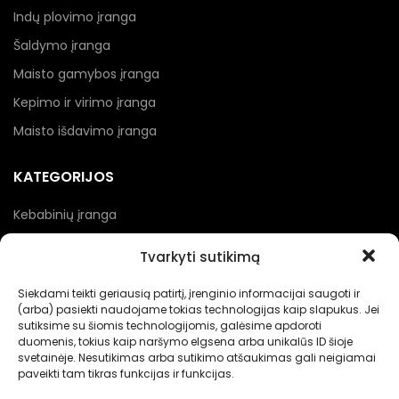
Indų plovimo įranga
Šaldymo įranga
Maisto gamybos įranga
Kepimo ir virimo įranga
Maisto išdavimo įranga
KATEGORIJOS
Kebabinių įranga
Picerijų įranga
Tvarkyti sutikimą
Įranga gėrimams
Siekdami teikti geriausią patirtį, įrenginio informacijai saugoti ir
Renginių įranga
(arba) pasiekti naudojame tokias technologijas kaip slapukus. Jei
sutiksime su šiomis technologijomis, galėsime apdoroti
Maisto pakavimo įranga
duomenis, tokius kaip naršymo elgsena arba unikalūs ID šioje
svetainėje. Nesutikimas arba sutikimo atšaukimas gali neigiamai
paveikti tam tikras funkcijas ir funkcijas.