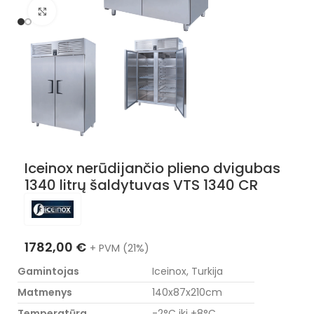
Nuotraukos padidinimas
Iceinox nerūdijančio plieno dvigubas
1340 litrų šaldytuvas VTS 1340 CR
1782,00
€
+ PVM (21%)
Gamintojas
Iceinox, Turkija
Matmenys
140x87x210cm
Temperatūra
-2°C iki +8°C