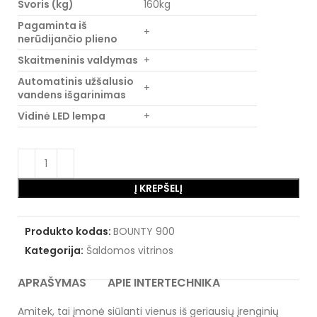
Svoris (kg)
160kg
Pagaminta iš
+
nerūdijančio plieno
Skaitmeninis valdymas
+
Automatinis užšalusio
+
vandens išgarinimas
Vidinė LED lempa
+
Į KREPŠELĮ
Produkto kodas:
BOUNTY 900
Kategorija:
Šaldomos vitrinos
APRAŠYMAS
APIE INTERTECHNIKA
Amitek, tai įmonė siūlanti vienus iš geriausių įrenginių