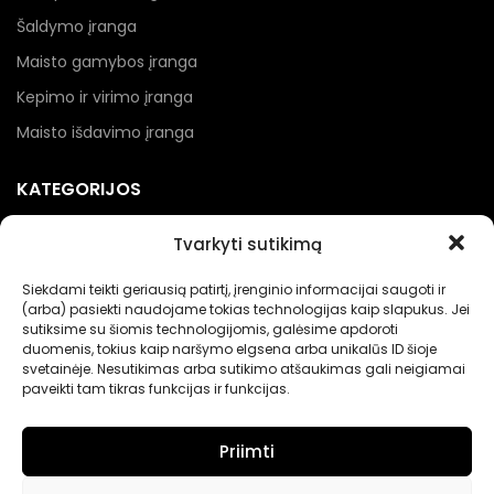
Šaldymo įranga
Maisto gamybos įranga
Kepimo ir virimo įranga
Maisto išdavimo įranga
KATEGORIJOS
Kebabinių įranga
Tvarkyti sutikimą
Picerijų įranga
Siekdami teikti geriausią patirtį, įrenginio informacijai saugoti ir
Įranga gėrimams
(arba) pasiekti naudojame tokias technologijas kaip slapukus. Jei
sutiksime su šiomis technologijomis, galėsime apdoroti
Renginių įranga
duomenis, tokius kaip naršymo elgsena arba unikalūs ID šioje
svetainėje. Nesutikimas arba sutikimo atšaukimas gali neigiamai
Maisto pakavimo įranga
paveikti tam tikras funkcijas ir funkcijas.
Priimti