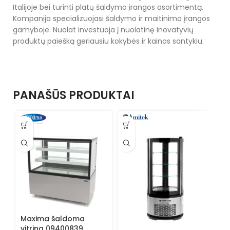
Italijoje bei turinti platų šaldymo įrangos asortimentą.
Kompanija specializuojasi šaldymo ir maitinimo įrangos
gamyboje. Nuolat investuoja į nuolatinę inovatyvių
produktų paiešką geriausiu kokybės ir kainos santykiu.
PANAŠŪS PRODUKTAI
A
p
s
Maxima šaldoma
T
Š
vitrina 09400839