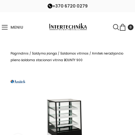
+370 6720 0279
MENIU
0
Pagrindinis
/
Šaldymo įranga
/
Šaldomos vitrinos
/
Amitek nerūdijančio
plieno šaldoma stacionari vitrina BOUNTY 900