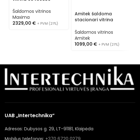
A
3
Šaldomos vitrinos
Amitek šaldoma
Maxima
stacionari vitrina
2329,00
€
+ PVM (21%)
AK100ETR
Šaldomos vitrinos
Amitek
1099,00
€
+ PVM (21%)
UAB „Intertechnika“
Adresas: Dubysos g. 29, LT-91181, Klaipėda
Mobilus telefonas:
+370 6720 0279