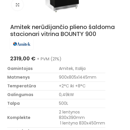
Nuotraukos padidinimas
Amitek nerūdijančio plieno šaldoma
stacionari vitrina BOUNTY 900
2319,00
€
+ PVM (21%)
Gamintojas
Amitek, Italija
Matmenys
900x805x1445mm
Temperatūra
+2°C iki +8°C
Galingumas
0,49kW
Talpa
500L
2 lentynos
Komplekte
830x390mm
1 lentyna 830x450mm