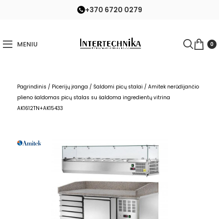
+370 6720 0279
MENIU
0
Pagrindinis
/
Picerijų įranga
/
Šaldomi picų stalai
/
Amitek nerūdijančio
plieno šaldomas picų stalas su šaldoma ingredientų vitrina
AK1612TN+AK15433