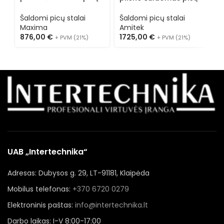
stalas 09400200
stalas su granitu
s
AK903PD
A
Šaldomi picų stalai
Šaldomi picų stalai
Š
Maxima
Amitek
A
876,00
€
1725,00
€
1
+ PVM (21%)
+ PVM (21%)
UAB „Intertechnika“
Adresas: Dubysos g. 29, LT-91181, Klaipėda
Mobilus telefonas:
+370 6720 0279
Elektroninis paštas:
info@intertechnika.lt
Darbo laikas: I-V 8:00-17:00