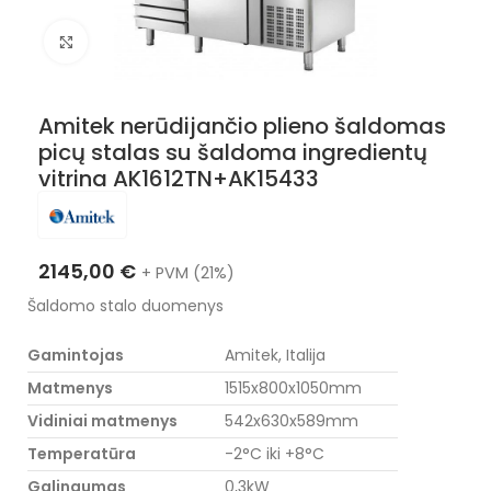
Nuotraukos padidinimas
Amitek nerūdijančio plieno šaldomas
picų stalas su šaldoma ingredientų
vitrina AK1612TN+AK15433
2145,00
€
+ PVM (21%)
Šaldomo stalo duomenys
Gamintojas
Amitek, Italija
Matmenys
1515x800x1050mm
Vidiniai matmenys
542x630x589mm
Temperatūra
-2°C iki +8°C
Galingumas
0,3kW