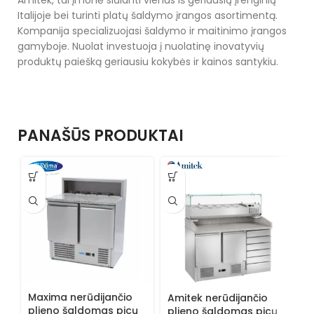
Amitek, tai įmonė siūlanti vienus iš geriausių įrenginių
Italijoje bei turinti platų šaldymo įrangos asortimentą.
Kompanija specializuojasi šaldymo ir maitinimo įrangos
gamyboje. Nuolat investuoja į nuolatinę inovatyvių
produktų paiešką geriausiu kokybės ir kainos santykiu.
PANAŠŪS PRODUKTAI
Maxima nerūdijančio
Amitek nerūdijančio
A
plieno šaldomas picų
plieno šaldomas picų
p