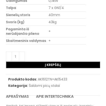
Galingumas
0,11kW
Talpa
7 x GN1/4
Sienelių storis
40mm
Svoris (kg)
43kg
Pagaminta iš
+
nerūdijančio plieno
Skaitmeninis valdymas
+
Į KREPŠELĮ
Produkto kodas:
AK1612TN+AK15433
Kategorija:
Šaldomi picų stalai
APRAŠYMAS
APIE INTERTECHNIKA