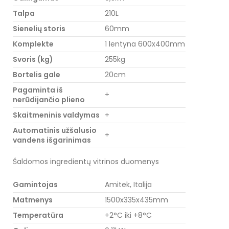
Talpa
210L
Sienelių storis
60mm
Komplekte
1 lentyna 600x400mm
Svoris (kg)
255kg
Bortelis gale
20cm
Pagaminta iš
+
nerūdijančio plieno
Skaitmeninis valdymas
+
Automatinis užšalusio
+
vandens išgarinimas
Šaldomos ingredientų vitrinos duomenys
Gamintojas
Amitek, Italija
Matmenys
1500x335x435mm
Temperatūra
+2°C iki +8°C