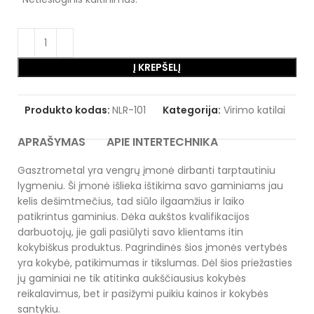
Į KREPŠELĮ
Produkto kodas:
NLR-101
Kategorija:
Virimo katilai
APRAŠYMAS
APIE INTERTECHNIKA
Gasztrometal yra vengrų įmonė dirbanti tarptautiniu
lygmeniu. Ši įmonė išlieka ištikima savo gaminiams jau
kelis dešimtmečius, tad siūlo ilgaamžius ir laiko
patikrintus gaminius. Dėka aukštos kvalifikacijos
darbuotojų, jie gali pasiūlyti savo klientams itin
kokybiškus produktus. Pagrindinės šios įmonės vertybės
yra kokybė, patikimumas ir tikslumas. Dėl šios priežasties
jų gaminiai ne tik atitinka aukščiausius kokybės
reikalavimus, bet ir pasižymi puikiu kainos ir kokybės
santykiu.