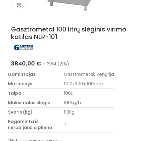
Nuotraukos padidinimas
Gasztrometal 100 litrų slėginis virimo
katilas NLR-101
3840,00
€
+ PVM (21%)
Gamintojas
Gasztrometal, Vengrija
Matmenys
900x900x900mm
Talpa
100L
Maksimalus slėgis
100kg/h
Svoris (kg)
110kg
Pagaminta iš
+
nerūdijančio plieno
*Netiesioginis kaitinimas.