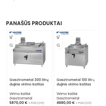
PANAŠŪS PRODUKTAI
Gasztrometal 300 litrų
Gasztrometal 100 litrų
G
dujinis virimo katilas
dujinis virimo katilas
d
GLF-305
GLR-105
G
Virimo katilai
Virimo katilai
V
Gasztrometal
Gasztrometal
G
5870,00
€
4680,00
€
4
+ PVM (21%)
+ PVM (21%)