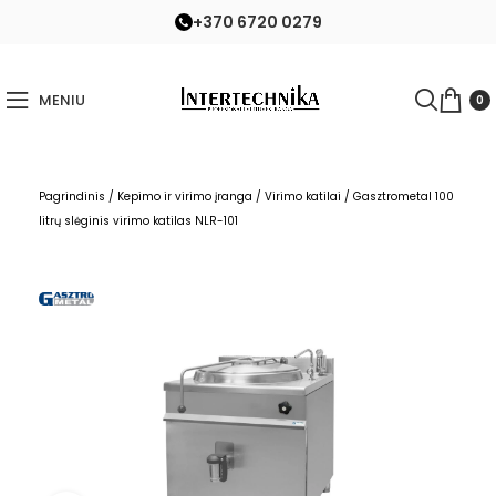
+370 6720 0279
MENIU
0
Pagrindinis
/
Kepimo ir virimo įranga
/
Virimo katilai
/
Gasztrometal 100
litrų slėginis virimo katilas NLR-101