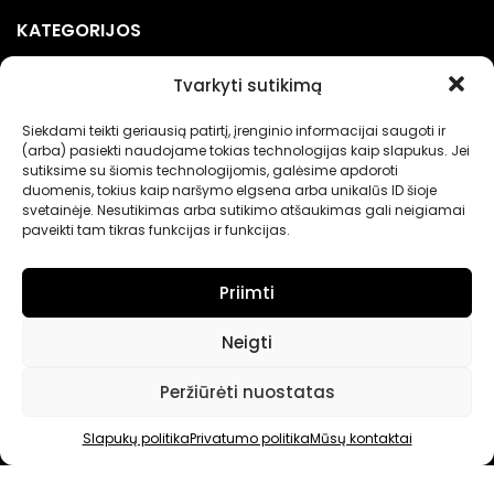
KATEGORIJOS
Kebabinių įranga
Tvarkyti sutikimą
Picerijų įranga
Siekdami teikti geriausią patirtį, įrenginio informacijai saugoti ir
Įranga gėrimams
(arba) pasiekti naudojame tokias technologijas kaip slapukus. Jei
sutiksime su šiomis technologijomis, galėsime apdoroti
Renginių įranga
duomenis, tokius kaip naršymo elgsena arba unikalūs ID šioje
svetainėje. Nesutikimas arba sutikimo atšaukimas gali neigiamai
Maisto pakavimo įranga
paveikti tam tikras funkcijas ir funkcijas.
Priimti
Neigti
Nerandate norimų prekių?
Peržiūrėti nuostatas
Jei neradote Jums tinkančių prekių prašome susisiekti
kontaktuose nurodytu tel. numeriu arba el. paštu.
Slapukų politika
Privatumo politika
Mūsų kontaktai