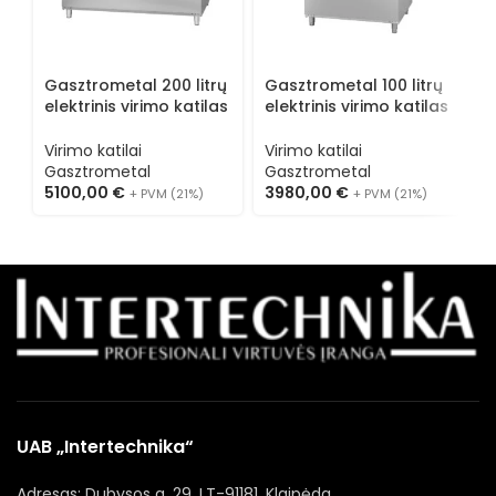
Gasztrometal 200 litrų
Gasztrometal 100 litrų
G
elektrinis virimo katilas
elektrinis virimo katilas
d
ELF-201
ELR-101
G
Virimo katilai
Virimo katilai
V
Gasztrometal
Gasztrometal
G
5100,00
€
3980,00
€
4
+ PVM (21%)
+ PVM (21%)
UAB „Intertechnika“
Adresas: Dubysos g. 29, LT-91181, Klaipėda