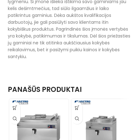
lygmeniu. Ši įmonė išlieka ištikima savo gaminiams jau
kelis dešimtmečius, tad siūlo ilgaamžius ir laiko
patikrintus gaminius. Dėka aukštos kvalifikacijos
darbuotojų, jie gali pasiūlyti savo klientams itin
kokybiškus produktus. Pagrindinės šios įmonės vertybės
yra kokybė, patikimumas ir tikslumas. Dėl šios priežasties
jų gaminiai ne tik atitinka aukščiausius kokybės
reikalavimus, bet ir pasižymi puikiu kainos ir kokybės
santykiu.
PANAŠŪS PRODUKTAI