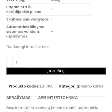
Pagaminta iš
+
nerūdijančio plieno
Skaitmeninis valdymas
+
Automatinis šildymo
sistemos vandens
+
užpildymas
*Netiesioginis kaitinimas.
Į KREPŠELĮ
Produkto kodas:
ELF-305
Kategorija:
Virimo katilai
APRAŠYMAS
APIE INTERTECHNIKA
Gasztrometal yra vengrų įmonė dirbanti tarptautiniu