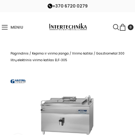
+370 6720 0279
MENIU
0
Pagrindinis
/
Kepimo ir virimo įranga
/
Virimo katilai
/
Gasztrometal 300
litrų elektrinis virimo katilas ELF-305