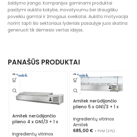
šaldymo įranga. Kompanijos gaminami produktai
pasižymi aukšta kokybe, inovatyvumu bei draugišku
poveikiu gamtai ir žmogaus sveikatai. Aukšta motyvacija
norint tapti šio sektoriaus lyderiais pasaulyje juos skatina
generuoti tik dėmesio vertas idėjas.
PANAŠŪS PRODUKTAI
Amitek nerūdijančio
A
plieno 5 x GN1/3 + 1 x
p
GN1/2 šaldoma
G
Amitek nerūdijančio
ingredientų vitrina su
Ingredientų vitrinos
i
I
plieno 4 x GN1/3 + 1 x
stiklu AK15438
Amitek
s
A
GN1/2 šaldoma
685,00
€
+ PVM (21%)
6
ingredientų vitrina
Ingredientų vitrinos