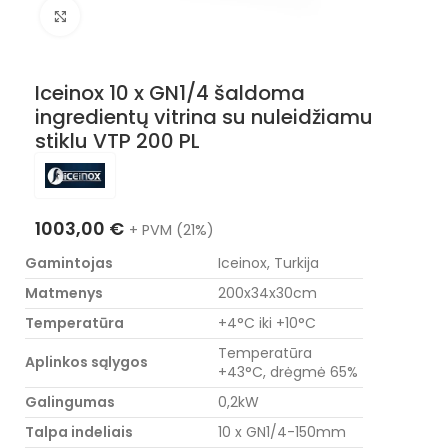
Nuotraukos padidinimas
Iceinox 10 x GN1/4 šaldoma
ingredientų vitrina su nuleidžiamu
stiklu VTP 200 PL
1003,00
€
+ PVM (21%)
Gamintojas
Iceinox, Turkija
Matmenys
200x34x30cm
Temperatūra
+4°C iki +10°C
Temperatūra
Aplinkos sąlygos
+43°C, drėgmė 65%
Galingumas
0,2kW
Talpa indeliais
10 x GN1/4-150mm