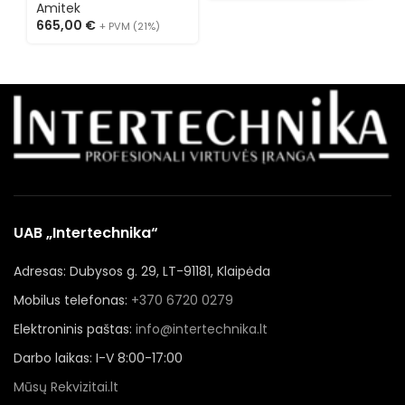
AK14438L
Amitek
665,00
€
+ PVM (21%)
UAB „Intertechnika“
Adresas: Dubysos g. 29, LT-91181, Klaipėda
Mobilus telefonas:
+370 6720 0279
Elektroninis paštas:
info@intertechnika.lt
Darbo laikas: I-V 8:00-17:00
Mūsų Rekvizitai.lt