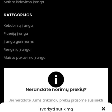
Maisto išdavimo įranga
KATEGORIJOS
Kebabinių įranga
Picerijų įranga
Įranga gėrimams
Renginių įranga
Maisto pakavimo įranga
Nerandate norimų prekių?
Jei neradote Jums tinkančių prekių prašome susisiekti
kontaktuose nurodytu tel. numeriu arba el. paštu.
Tvarkyti sutikimą