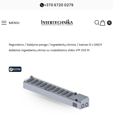
+370 6720 0279
MENIU
0
Pagrindinis
/
Šaldymo įranga
/
Ingredientų vitrinos
/
Iceinox 10 x GN1/4
šaldoma ingredientų vitrina su nuleidžiamu stiklu VTP 200 PL