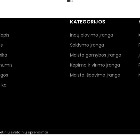
KATEGORIJOS
lapis
Indų plovimo įranga
as
Šaldymo įranga
nika
Maisto gamybos įranga
 mumis
Kepimo ir virimo įranga
ygos
Maisto išdavimo įranga
ika
rnetinių svetainių sprendimai