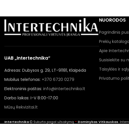
NUORODOS
Pagrindinis pus
Prekių katalog
Apie Intertech
UAB „Intertechnika“
Susisiekite su
Taisyklės ir sąl
Adresas: Dubysos g. 29, LT-91181, Klaipėda
Privatumo polit
Mobilus telefonas:
+370 6720 0279
Elektroninis paštas:
info@intertechnika.lt
Darbo laikas: I-V 8:00-17:00
Mūsų Rekvizitai.lt
-
Intertechnika
Sukurta pagal užsakymą
Dominykas Vitkauskas
. Inte