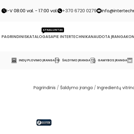
I-V 08:00 val. - 17:00 val.
+370 6720 0279
info@intertechn
ATNAUJINTAS
PAGRINDINIS
KATALOGAS
APIE INTERTECHNIKA
NAUDOTA ĮRANGA
KON
INDŲ PLOVIMO ĮRANGA
ŠALDYMO ĮRANGA
GAMYBOS ĮRANGA
Pagrindinis
/
Šaldymo įranga
/
Ingredientų vitrin