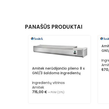
PANAŠŪS PRODUKTAI
Amit
GN1
vitr
Ingr
Ami
Amitek nerūdijančio plieno 8 x
670
GN1/3 šaldoma ingredientų
vitrina AK18438L
Ingredientų vitrinos
Amitek
715,00
€
+ PVM (21%)