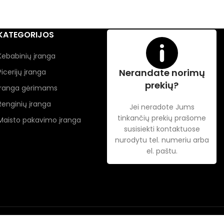
KATEGORIJOS
Kebabinių įranga
Nerandate norimų
Picerijų įranga
prekių?
Įranga gėrimams
Renginių įranga
Jei neradote Jums
tinkančių prekių prašome
Maisto pakavimo įranga
susisiekti kontaktuose
nurodytu tel. numeriu arba
el. paštu.