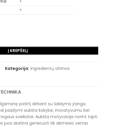
ema
+
+
Į KREPŠELĮ
Kategorija:
Ingredientų vitrinos
RTECHNIKA
i ilgametę patirtį dirbant su šaldymo įranga.
i pasižymi aukšta kokybe, inovatyvumu bei
mogaus sveikatai. Aukšta motyvacija norint tapti
yje juos skatina generuoti tik dėmesio vertas