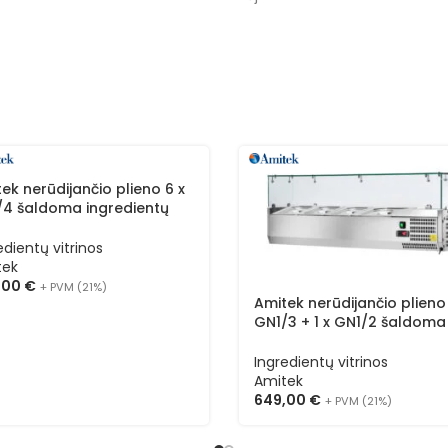
ek nerūdijančio plieno 6 x
/4 šaldoma ingredientų
ina AK14433L
edientų vitrinos
tek
,00
€
+ PVM (21%)
Amitek nerūdijančio plieno
GN1/3 + 1 x GN1/2 šaldoma
ingredientų vitrina su stikl
AK12438
Ingredientų vitrinos
Amitek
649,00
€
+ PVM (21%)