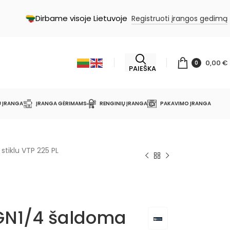
Dirbame visoje Lietuvoje
Registruoti įrangos gedimą
0,00
€
0
PAIEŠKA
Ų ĮRANGA
ĮRANGA GĖRIMAMS
RENGINIŲ ĮRANGA
PAKAVIMO ĮRANGA
stiklu VTP 225 PL
x GN1/4 šaldoma