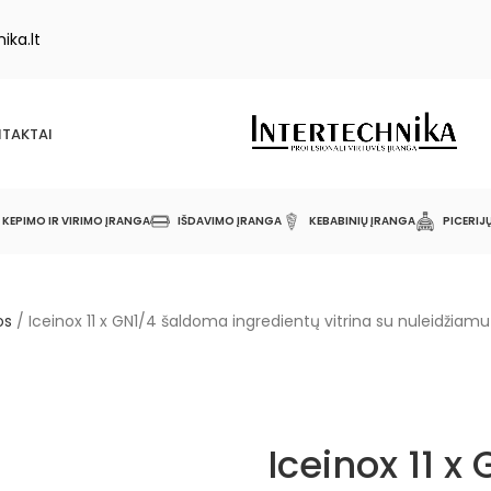
ika.lt
TAKTAI
KEPIMO IR VIRIMO ĮRANGA
IŠDAVIMO ĮRANGA
KEBABINIŲ ĮRANGA
PICERIJ
os
/
Iceinox 11 x GN1/4 šaldoma ingredientų vitrina su nuleidžiamu 
Iceinox 11 