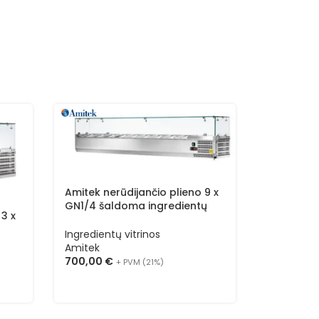
Amitek ner
GN1/4 šal
vitrina su
Ingredient
Amitek
Amitek nerūdijančio plieno 9 x
655,00
€
GN1/4 šaldoma ingredientų
 3 x
vitrina su stiklu AK18433
Ingredientų vitrinos
u
Amitek
700,00
€
+ PVM (21%)