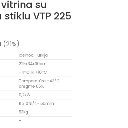
vitrina su
 stiklu VTP 225
 (21%)
Iceinox, Turkija
225x34x30cm
+4°C iki +10°C
Temperatūra +43°C,
drėgmė 65%
0,2kW
11 x GN1/4-150mm
53kg
+