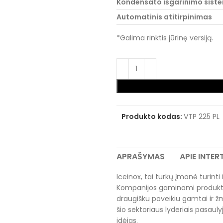
Kondensato išgarinimo sist
Automatinis atitirpinimas
*Galima rinktis jūrinę versiją.
Produkto kodas:
VTP 225 PL
APRAŠYMAS
APIE INTE
Iceinox, tai turkų įmonė turint
Kompanijos gaminami produkta
draugišku poveikiu gamtai ir ž
šio sektoriaus lyderiais pasaul
idėjas.