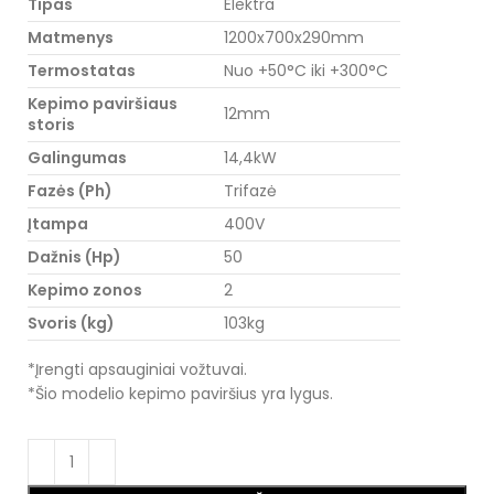
Tipas
Elektra
Matmenys
1200x700x290mm
Termostatas
Nuo +50°C iki +300°C
Kepimo paviršiaus
12mm
storis
Galingumas
14,4kW
Fazės (Ph)
Trifazė
Įtampa
400V
Dažnis (Hp)
50
Kepimo zonos
2
Svoris (kg)
103kg
*Įrengti apsauginiai vožtuvai.
*Šio modelio kepimo paviršius yra lygus.