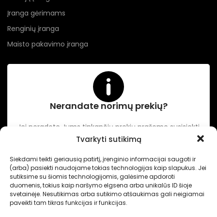
Įranga gėrimams
Renginių įranga
Maisto pakavimo įranga
Nerandate norimų prekių?
Jei neradote Jums tinkančių prekių prašome susisiekti
kontaktuose nurodytu tel. numeriu arba el. paštu.
Tvarkyti sutikimą
Siekdami teikti geriausią patirtį, įrenginio informacijai saugoti ir
(arba) pasiekti naudojame tokias technologijas kaip slapukus. Jei
-
Intertechnika
Sukurta pagal užsakymą
Dominykas Vitkauskas
.
sutiksime su šiomis technologijomis, galėsime apdoroti
Internetinių svetainių sprendimai
duomenis, tokius kaip naršymo elgsena arba unikalūs ID šioje
svetainėje. Nesutikimas arba sutikimo atšaukimas gali neigiamai
paveikti tam tikras funkcijas ir funkcijas.