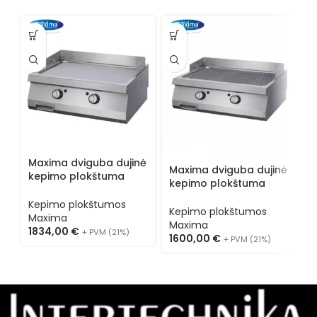
Maxima dviguba dujinė
M
Maxima dviguba dujinė
kepimo plokštuma
e
kepimo plokštuma
09395017
p
09396010
Kepimo plokštumos
K
Kepimo plokštumos
Maxima
M
Maxima
1834,00
€
1
+ PVM (21%)
1600,00
€
+ PVM (21%)