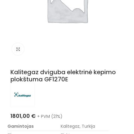
Nuotraukos padidinimas
Kalitegaz dviguba elektrinė kepimo
plokštuma GF1270E
1801,00
€
+ PVM (21%)
Gamintojas
Kalitegaz, Turkija