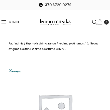
+370 6720 0279
MENIU
0
Pagrindinis
/
Kepimo ir virimo įranga
/
Kepimo plokštumos
/
Kalitegaz
dviguba elektrinė kepimo plokštuma GF1270E