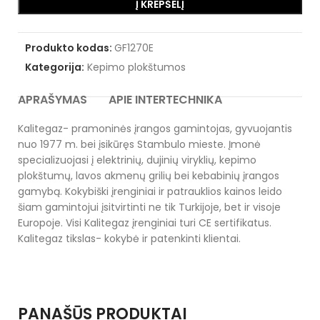
Į KREPŠELĮ
Produkto kodas:
GF1270E
Kategorija:
Kepimo plokštumos
APRAŠYMAS
APIE INTERTECHNIKA
Kalitegaz- pramoninės įrangos gamintojas, gyvuojantis
nuo 1977 m. bei įsikūręs Stambulo mieste. Įmonė
specializuojasi į elektrinių, dujinių viryklių, kepimo
plokštumų, lavos akmenų grilių bei kebabinių įrangos
gamybą. Kokybiški įrenginiai ir patrauklios kainos leido
šiam gamintojui įsitvirtinti ne tik Turkijoje, bet ir visoje
Europoje. Visi Kalitegaz įrenginiai turi CE sertifikatus.
Kalitegaz tikslas- kokybė ir patenkinti klientai.
PANAŠŪS PRODUKTAI