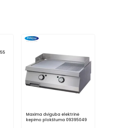
055
Maxima dviguba elektrinė
Maxima vi
kepimo plokštuma 09395049
kepimo p