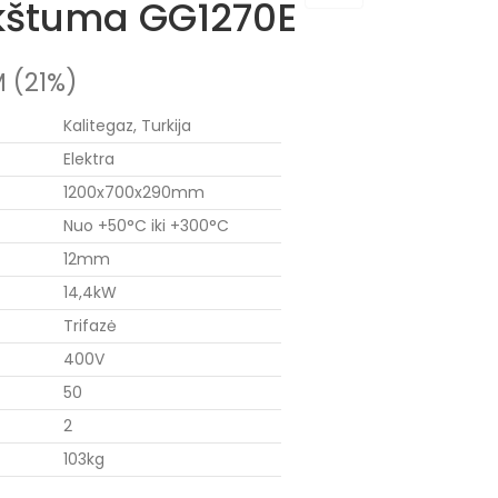
kštuma GG1270E
 (21%)
Kalitegaz, Turkija
Elektra
1200x700x290mm
Nuo +50°C iki +300°C
12mm
14,4kW
Trifazė
400V
50
2
103kg