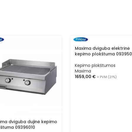
Maxima dviguba elektrinė
kepimo plokštuma 09395
Kepimo plokštumos
Maxima
1659,00
€
+ PVM (21%)
ima dviguba dujinė kepimo
kštuma 09396010