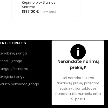
Kepimo plokštumos
Kepimo p
Maxima
Maxima
1887,00
€
726,00
€
+ PVM (21%)
KATEGORIJOS
Kebabinių įranga
Nerandate norimų
Picerijų įranga
prekių?
Įranga gėrimams
Renginių įranga
Jei neradote Jums
tinkančių prekių prašome
Maisto pakavimo įranga
susisiekti kontaktuose
nurodytu tel. numeriu arba
el. paštu.