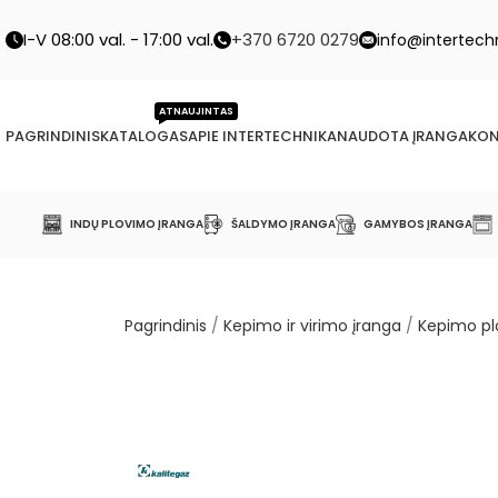
I-V 08:00 val. - 17:00 val.
+370 6720 0279
info@intertechn
ATNAUJINTAS
PAGRINDINIS
KATALOGAS
APIE INTERTECHNIKA
NAUDOTA ĮRANGA
KON
INDŲ PLOVIMO ĮRANGA
ŠALDYMO ĮRANGA
GAMYBOS ĮRANGA
Pagrindinis
/
Kepimo ir virimo įranga
/
Kepimo p