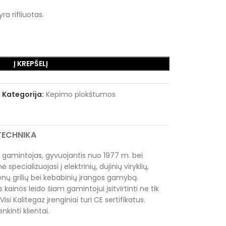
ra rifliuotas.
Į KREPŠELĮ
Kategorija:
Kepimo plokštumos
RTECHNIKA
 gamintojas, gyvuojantis nuo 1977 m. bei
pecializuojasi į elektrinių, dujinių viryklių,
ų grilių bei kebabinių įrangos gamybą.
os kainos leido šiam gamintojui įsitvirtinti ne tik
 Visi Kalitegaz įrenginiai turi CE sertifikatus.
nkinti klientai.