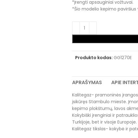
*Įrengti apsauginiai vožtuvai.
*Šio modelio kepimo paviršius y
Produkto kodas:
GG1270E
APRAŠYMAS
APIE INTE
Kalitegaz- pramoninės įrangos
įsikūręs Stambulo mieste. Įmonė s
kepimo plokštumų, lavos akmen
Kokybiški įrenginiai ir patraukli
Turkijoje, bet ir visoje Europoje.
Kalitegaz tikslas- kokybė ir pate