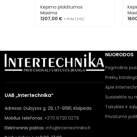
Kepimo plokštumos
Kep
Maxima
Max
1207,00
€
160
+ PVM (21%)
NUORODOS
Pagrindinis pus
Prekių katalog
Apie Intertech
UAB „Intertechnika“
Susisiekite su
Taisyklės ir sąl
Adresas: Dubysos g. 29, LT-91181, Klaipėda
Privatumo polit
Mobilus telefonas:
+370 6720 0279
Elektroninis paštas:
info@intertechnika.lt