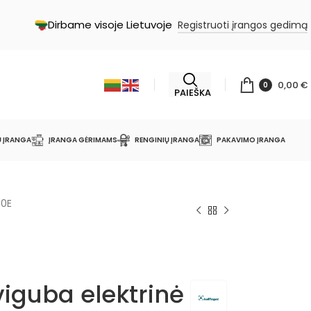
Dirbame visoje Lietuvoje
Registruoti įrangos gedimą
0,00
€
0
PAIEŠKA
Ų ĮRANGA
ĮRANGA GĖRIMAMS
RENGINIŲ ĮRANGA
PAKAVIMO ĮRANGA
70E
viguba elektrinė