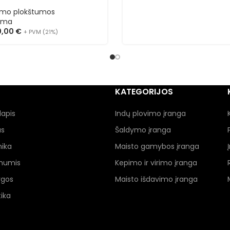
imo plokštumos
ima
0,00
€
+ PVM (21%)
KATEGORIJOS
lapis
Indų plovimo įranga
as
Šaldymo įranga
nika
Maisto gamybos įranga
 mumis
Kepimo ir virimo įranga
ygos
Maisto išdavimo įranga
ika