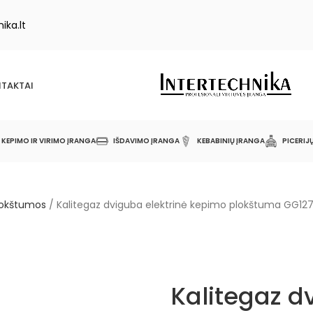
ika.lt
TAKTAI
KEPIMO IR VIRIMO ĮRANGA
IŠDAVIMO ĮRANGA
KEBABINIŲ ĮRANGA
PICERIJ
lokštumos
/
Kalitegaz dviguba elektrinė kepimo plokštuma GG12
Kalitegaz d