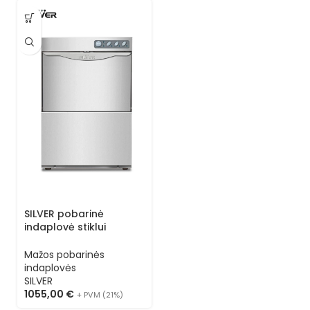
SILVER pobarinė
indaplovė stiklui
ESSENTIAL S 35 (kasetė
35×35) 1 programa
Mažos pobarinės
indaplovės
SILVER
1055,00
€
+ PVM (21%)