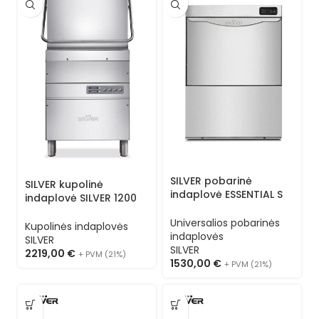
SILVER pobarinė
SILVER kupolinė
indaplovė ESSENTIAL S
indaplovė SILVER 1200
50 L (kasetė 50×50) 3
(kasetė 50×50) 1
programos 1N
Universalios pobarinės
progama 3N
Kupolinės indaplovės
indaplovės
SILVER
SILVER
2219,00
€
+ PVM (21%)
1530,00
€
+ PVM (21%)