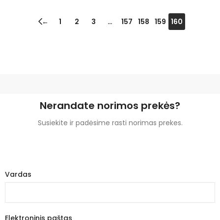
←
1
2
3
…
157
158
159
160
Nerandate norimos prekės?
Susiekite ir padėsime rasti norimas prekes.
Vardas
Elektroninis paštas