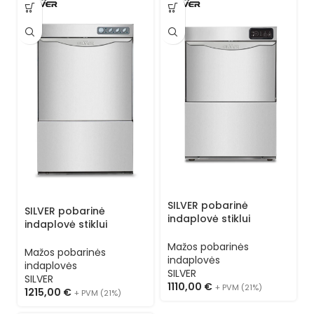
SILVER pobarinė
SILVER pobarinė
indaplovė stiklui
indaplovė stiklui
ESSENTIAL S 35 L (kasetė
ESSENTIAL S 40 (kasetė
35×35) 3 programos
Mažos pobarinės
40×40) 1 programa
Mažos pobarinės
indaplovės
indaplovės
SILVER
SILVER
1110,00
€
+ PVM (21%)
1215,00
€
+ PVM (21%)