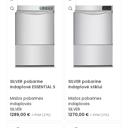
SILVER pobarinė
SILVER pobarinė
indaplovė ESSENTIAL S
indaplovė stiklui
40 LS (kasetė 40×40) 1
ESSENTIAL S 40 L
programa
(kasetė 40×40) 3
Mažos pobarinės
Mažos pobarinės
programos
indaplovės
indaplovės
SILVER
SILVER
1289,00
€
1270,00
€
+ PVM (21%)
+ PVM (21%)