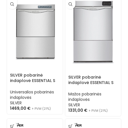
SILVER pobarinė
SILVER pobarinė
indaplovė ESSENTIAL S
indaplovė ESSENTIAL S
50 (kasetė 50×50) 1
40 LS L (kasetė 40×40)
programa 1N
Universalios pobarinės
3 programos
Mažos pobarinės
indaplovės
indaplovės
SILVER
SILVER
1469,00
€
+ PVM (21%)
1331,00
€
+ PVM (21%)