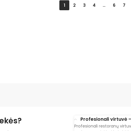
1
2
3
4
…
6
7
ekės?
Profesionali virtuvė 
Profesionali restoranų virtu