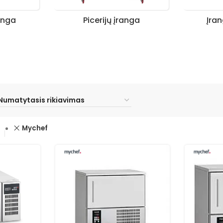
anga
Picerijų įranga
Įra
Mychef