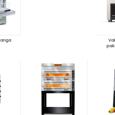
įranga
Va
pak