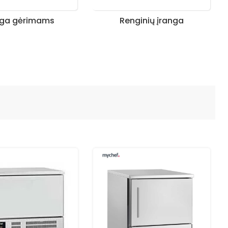
nga gėrimams
Renginių įranga