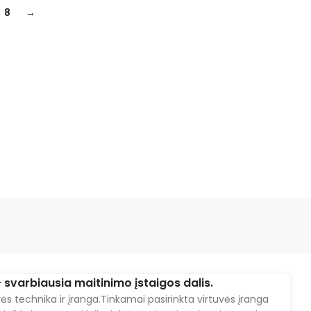
8
→
– svarbiausia maitinimo įstaigos dalis.
vės technika ir įranga.Tinkamai pasirinkta virtuvės įranga