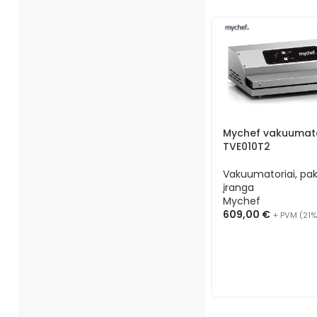
Mychef vakuumat
TVE010T2
Vakuumatoriai, pa
įranga
Mychef
609,00
€
+ PVM (21%