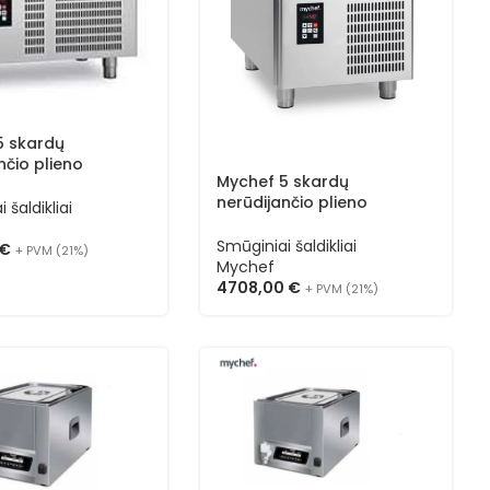
5 skardų
nčio plieno
Mychef 5 skardų
 šaldiklis MYCHILL
nerūdijančio plieno
 (išilginis)
 šaldikliai
smūginis šaldiklis MYCHILL
TCHA05LG
Smūginiai šaldikliai
€
+ PVM (21%)
Mychef
4708,00
€
+ PVM (21%)