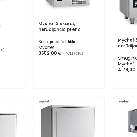
Mychef 3 skardų
o
nerūdijančio plieno
 MYCHILL
smūginis šaldiklis MYCHILL
Mychef 
TCHA03TG
Smūginiai šaldikliai
nerūdija
Mychef
1%)
smūginis
3552,00
€
+ PVM (21%)
TCHA05TG
Smūginiai
Mychef
4176,00