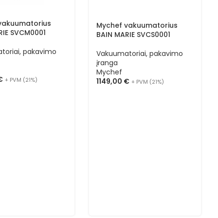
vakuumatorius
Mychef vakuumatorius
RIE SVCM0001
BAIN MARIE SVCS0001
toriai, pakavimo
Vakuumatoriai, pakavimo
įranga
Mychef
€
+ PVM (21%)
1149,00
€
+ PVM (21%)