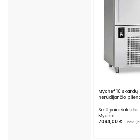
Mychef 10 skardų
nerūdijančio plien
smūginis šaldiklis
TCHA10TG
Smūginiai šaldikliai
Mychef
7064,00
€
+ PVM (2