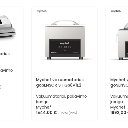
orius
kavimo
Mychef vakuumatorius
Mychef 
goSENSOR S TGS8V1E2
goSENSO
)
Vakuumatoriai, pakavimo
Vakuuma
įranga
įranga
Mychef
Mychef
1544,00
€
1992,00
+ PVM (21%)