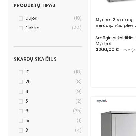
PRODUKTŲ TIPAS
Dujos
(18)
Mychef 3 skardų
nerūdijančio plien
Elektra
(44)
smūginis šaldiklis
TCHI0323
Smūginiai šaldikliai
Mychef
3300,00
€
+ PVM (2
SKARDŲ SKAIČIUS
10
(18)
20
(8)
4
(9)
5
(2)
6
(25)
15
(1)
3
(4)