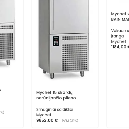
Mychef 
BAIN MA
Vakuuma
įranga
Mychef
1184,00
o
Mychef 15 skardų
 MYCHILL
nerūdijančio plieno
smūginis šaldiklis MYCHILL
TCHA15TG
Smūginiai šaldikliai
1%)
Mychef
9852,00
€
+ PVM (21%)