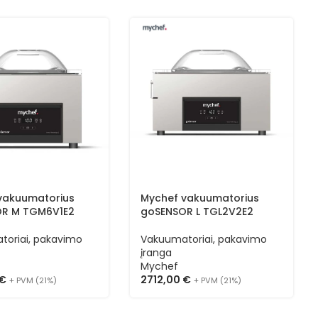
vakuumatorius
Mychef vakuumatorius
R M TGM6V1E2
goSENSOR L TGL2V2E2
toriai, pakavimo
Vakuumatoriai, pakavimo
įranga
Mychef
€
2712,00
€
+ PVM (21%)
+ PVM (21%)