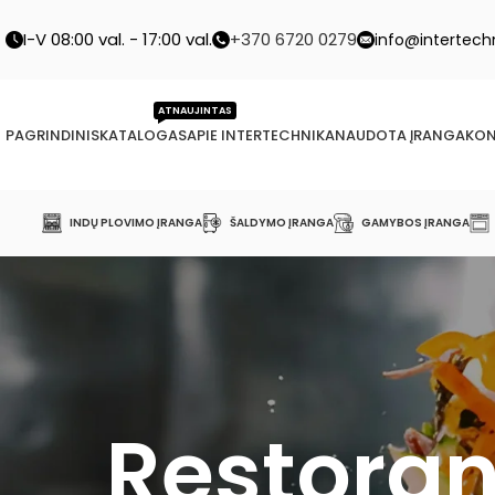
I-V 08:00 val. - 17:00 val.
+370 6720 0279
info@intertechn
ATNAUJINTAS
PAGRINDINIS
KATALOGAS
APIE INTERTECHNIKA
NAUDOTA ĮRANGA
KON
INDŲ PLOVIMO ĮRANGA
ŠALDYMO ĮRANGA
GAMYBOS ĮRANGA
Restoran