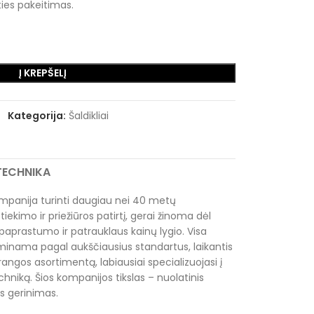
ies pakeitimas.
Į KREPŠELĮ
Kategorija:
Šaldikliai
RTECHNIKA
mpanija turinti daugiau nei 40 metų
tiekimo ir priežiūros patirtį, gerai žinoma dėl
paprastumo ir patrauklaus kainų lygio. Visa
inama pagal aukščiausius standartus, laikantis
rangos asortimentą, labiausiai specializuojasi į
hniką. Šios kompanijos tikslas – nuolatinis
s gerinimas.