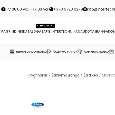
I-V 08:00 val. - 17:00 val.
+370 6720 0279
info@intertechn
ATNAUJINTAS
PAGRINDINIS
KATALOGAS
APIE INTERTECHNIKA
NAUDOTA ĮRANGA
KON
INDŲ PLOVIMO ĮRANGA
ŠALDYMO ĮRANGA
GAMYBOS ĮRANGA
Pagrindinis
/
Šaldymo įranga
/
Šaldikliai
/
Maxima 