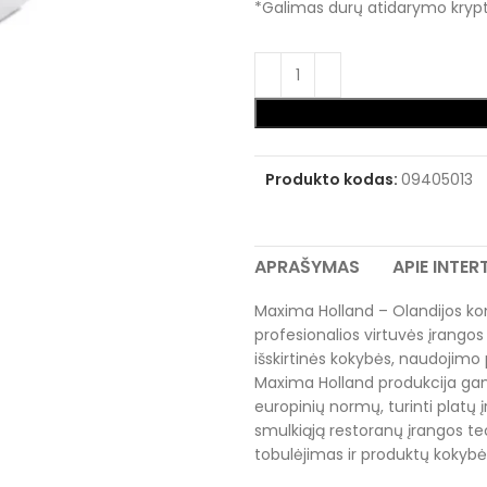
*Galimas durų atidarymo krypt
Produkto kodas:
09405013
APRAŠYMAS
APIE INTE
Maxima Holland – Olandijos ko
profesionalios virtuvės įrangos 
išskirtinės kokybės, naudojimo 
Maxima Holland produkcija gam
europinių normų, turinti platų į
smulkiąją restoranų įrangos tec
tobulėjimas ir produktų kokybė