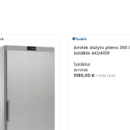
Amitek dažyto plieno 360 l
šaldiklis AKD400F
Šaldikliai
Amitek
1080,00
€
+ PVM (21%)