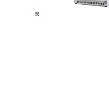
Nuotraukos padidinimas