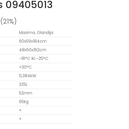
lis 09405013
(21%)
Maxima, Olandija
60x59x184cm
48x50x162cm
-18°C iki -25°C
+30°C
0,384kW
325L
52mm
65kg
+
+