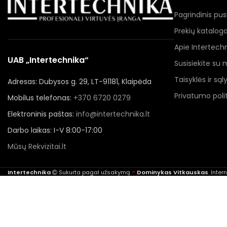
Pagrindinis pus
Prekių katalog
Apie Intertech
UAB „Intertechnika“
Susisiekite su
Taisyklės ir sąl
Adresas: Dubysos g. 29, LT-91181, Klaipėda
Privatumo polit
Mobilus telefonas:
+370 6720 0279
Elektroninis paštas:
info@intertechnika.lt
Darbo laikas: I-V 8:00-17:00
Mūsų Rekvizitai.lt
-
Intertechnika
Sukurta pagal užsakymą
Dominykas Vitkauskas
. Inte