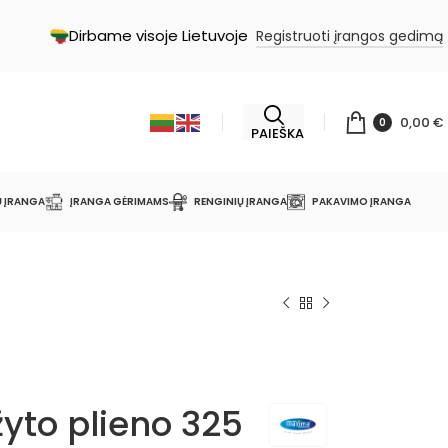
Dirbame visoje Lietuvoje
Registruoti įrangos gedimą
0,00
€
0
PAIEŠKA
Ų ĮRANGA
ĮRANGA GĖRIMAMS
RENGINIŲ ĮRANGA
PAKAVIMO ĮRANGA
yto plieno 325