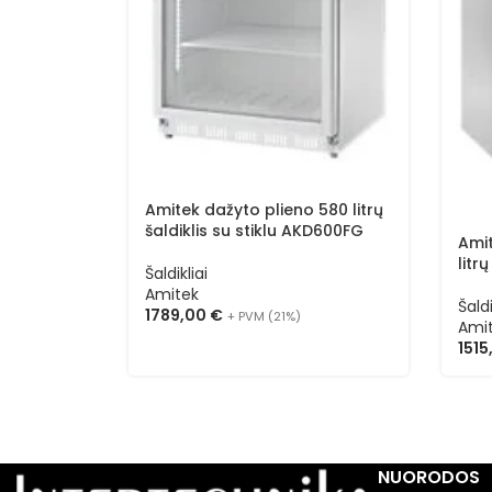
Amitek dažyto plieno 580 litrų
šaldiklis su stiklu AKD600FG
Amit
litr
Šaldikliai
Amitek
Šaldi
1789,00
€
+ PVM (21%)
Ami
151
NUORODOS