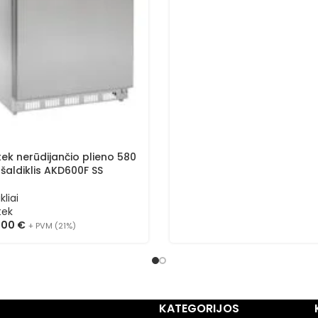
ek nerūdijančio plieno 580
ų šaldiklis AKD600F SS
kliai
tek
5,00
€
+ PVM (21%)
KATEGORIJOS