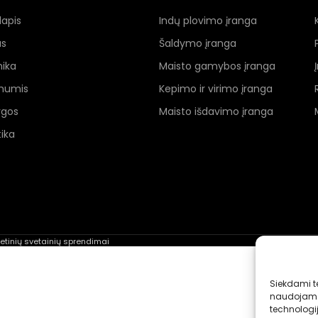
lapis
Indų plovimo įranga
as
Šaldymo įranga
nika
Maisto gamybos įranga
 mumis
Kepimo ir virimo įranga
ygos
Maisto išdavimo įranga
ika
rnetinių svetainių sprendimai
Siekdami te
naudojame 
technologi