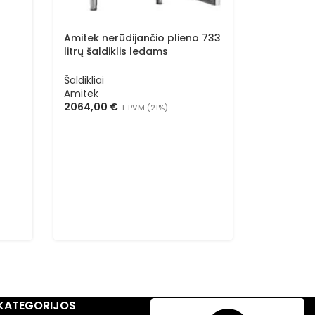
Amitek nerūdijančio plieno 733
litrų šaldiklis ledams
AKG804BT
Šaldikliai
Amitek
2064,00
€
+ PVM (21%)
Amitek ne
litrų šaldi
AK654BT
Šaldikliai
Amitek
1785,00
€
KATEGORIJOS