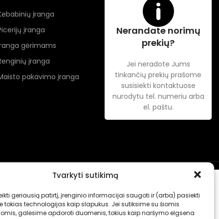
Kebabinių įranga
Nerandate norimų
Picerijų įranga
prekių?
Įranga gėrimams
Renginių įranga
Jei neradote Jums
tinkančių prekių prašome
Maisto pakavimo įranga
susisiekti kontaktuose
nurodytu tel. numeriu arba
el. paštu.
Tvarkyti sutikimą
ikti geriausią patirtį, įrenginio informacijai saugoti ir (arba) pasiekti
tokias technologijas kaip slapukus. Jei sutiksime su šiomis
jomis, galėsime apdoroti duomenis, tokius kaip naršymo elgsena