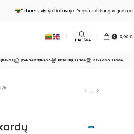
Dirbame visoje Lietuvoje
Registruoti įrangos gedimą
0,00
€
0
PAIEŠKA
Ų ĮRANGA
ĮRANGA GĖRIMAMS
RENGINIŲ ĮRANGA
PAKAVIMO ĮRANGA
925
kardų