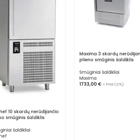
Maxima 3 skardų nerūdijan
plieno smūginis šaldiklis
09400924
Smūginiai šaldikliai
Maxima
1733,00
€
+ PVM (21%)
ef 10 skardų nerūdijančio
no smūginis šaldiklis
HILL TCHA10TG
iniai šaldikliai
hef