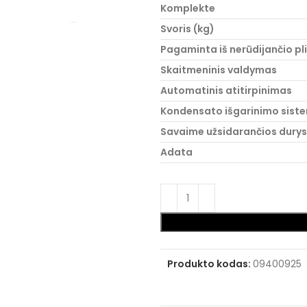
Komplekte
Svoris (kg)
Pagaminta iš nerūdijančio pl
Skaitmeninis valdymas
Automatinis atitirpinimas
Kondensato išgarinimo sist
Savaime užsidarančios durys
Adata
Produkto kodas:
09400925