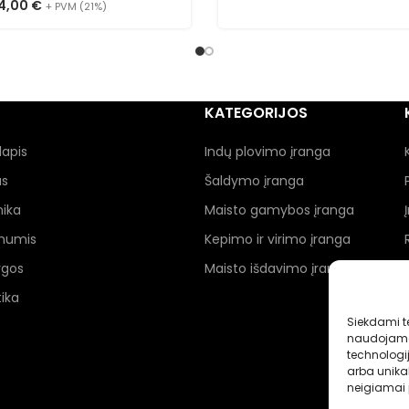
4,00
€
+ PVM (21%)
KATEGORIJOS
lapis
Indų plovimo įranga
as
Šaldymo įranga
nika
Maisto gamybos įranga
 mumis
Kepimo ir virimo įranga
ygos
Maisto išdavimo įranga
ika
Siekdami te
naudojame 
technologi
arba unikal
neigiamai p