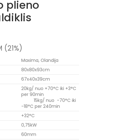
o plieno
diklis
 (21%)
Maxima, Olandija
80x80x93cm
67x40x39cm
20kg/ nuo +70°C iki +3°C
per 90min
15kg/ nuo -70°C iki
-18°C per 240min
+32°C
0,75kW
60mm