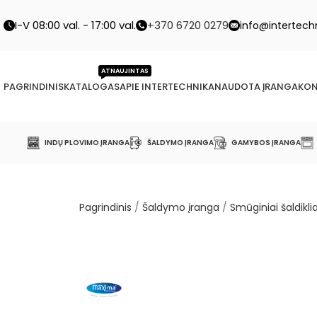
I-V 08:00 val. - 17:00 val.
+370 6720 0279
info@intertechn
ATNAUJINTAS
PAGRINDINIS
KATALOGAS
APIE INTERTECHNIKA
NAUDOTA ĮRANGA
KON
INDŲ PLOVIMO ĮRANGA
ŠALDYMO ĮRANGA
GAMYBOS ĮRANGA
Pagrindinis
/
Šaldymo įranga
/
Smūginiai šaldiklia