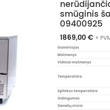
nerūdijanči
smūginis šal
09400925
1869,00
€
+ PVM
Gamintojas
Matmenys
Vidiniai matmenys
Temperatūra
Aplinkos temperatūra
Galingumas
Sienelių storis