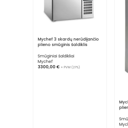
Mychef 3 skardų nerūdijančio
plieno smūginis šaldiklis
MYCHILL TCHI0323
Smūginiai šaldikliai
Mychef
3300,00
€
+ PVM (21%)
Mych
plie
MYC
Smūg
Myc