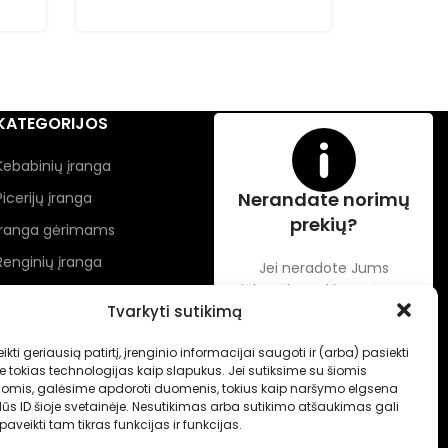
KATEGORIJOS
Kebabinių įranga
Nerandate norimų
Picerijų įranga
prekių?
Įranga gėrimams
Renginių įranga
Jei neradote Jums
tinkančių prekių prašome
Maisto pakavimo įranga
Tvarkyti sutikimą
susisiekti kontaktuose
nurodytu tel. numeriu arba
ikti geriausią patirtį, įrenginio informacijai saugoti ir (arba) pasiekti
el. paštu.
tokias technologijas kaip slapukus. Jei sutiksime su šiomis
jomis, galėsime apdoroti duomenis, tokius kaip naršymo elgsena
ūs ID šioje svetainėje. Nesutikimas arba sutikimo atšaukimas gali
aveikti tam tikras funkcijas ir funkcijas.