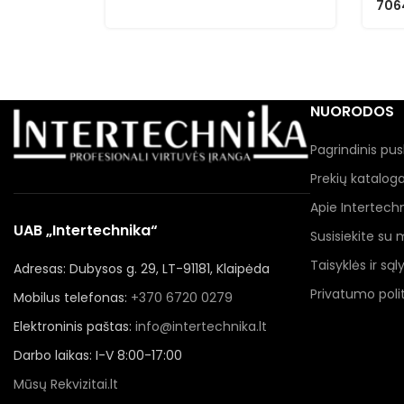
706
NUORODOS
Pagrindinis pus
Prekių katalog
Apie Intertech
UAB „Intertechnika“
Susisiekite su
Taisyklės ir sąl
Adresas: Dubysos g. 29, LT-91181, Klaipėda
Privatumo polit
Mobilus telefonas:
+370 6720 0279
Elektroninis paštas:
info@intertechnika.lt
Darbo laikas: I-V 8:00-17:00
Mūsų Rekvizitai.lt