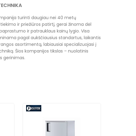
RTECHNIKA
mpanija turinti daugiau nei 40 metų
tiekimo ir priežiūros patirtį, gerai žinoma dėl
paprastumo ir patrauklaus kainų lygio. Visa
inama pagal aukščiausius standartus, laikantis
rangos asortimentą, labiausiai specializuojasi į
hniką. Šios kompanijos tikslas – nuolatinis
s gerinimas.