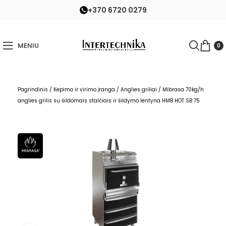
+370 6720 0279
MENIU
0
Pagrindinis
/
Kepimo ir virimo įranga
/
Anglies griliai
/
Mibrasa 70kg/h
anglies grilis su šildomais stalčiais ir šildymo lentyna HMB HOT SB 75