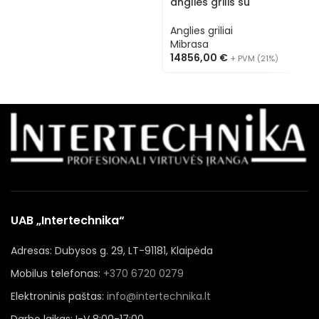
anglies grilis su
a
šildomais stalčiais ir
š
šildymo lentyna HMB
š
Anglies griliai
A
HOT SB 110
H
Mibrasa
M
14856,00
€
1
+ PVM (21%)
UAB „Intertechnika“
Adresas: Dubysos g. 29, LT-91181, Klaipėda
Mobilus telefonas:
+370 6720 0279
Elektroninis paštas:
info@intertechnika.lt