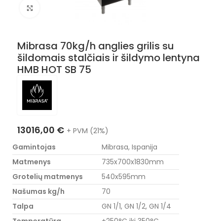
Nuotraukos padidinimas
Mibrasa 70kg/h anglies grilis su
šildomais stalčiais ir šildymo lentyna
HMB HOT SB 75
13016,00
€
+ PVM (21%)
Gamintojas
Mibrasa, Ispanija
Matmenys
735x700x1830mm
Grotelių matmenys
540x595mm
Našumas kg/h
70
Talpa
GN 1/1, GN 1/2, GN 1/4