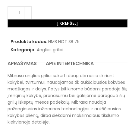
Į KREPŠELĮ
Produkto kodas:
HMB HOT SB 75
Kategorija:
Anglies griliai
APRAŠYMAS
APIE INTERTECHNIKA
Mibrasa anglies griliai sukurti daug dėmesio skiriant
kokybei, tvirtumui, naudojamos tik aukščiausios kokybės
medžiagos ir dalys. Patys įsitikinome būdami parodoje šių
įrenginių kokybe, pranašumu bei galėjome paragauti šių
grilių iškeptų mėsos patiekalų. Mibrasa naudoja
pažangiausias inžinerines technologijas ir aukščiausios
kokybės plieną, dirba siekdami maksimalaus tikslumo
kiekvienoje detalėje.