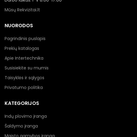
Darbo laikas: I-V 8:00-17:00
Mūsų Rekvizitai.lt
NUORODOS
Pagrindinis puslapis
Prekių katalogas
Apie Intertechnika
Susisiekite su mumis
Taisyklės ir sąlygos
Privatumo politika
KATEGORIJOS
Indų plovimo įranga
Šaldymo įranga
Maisto gamybos įranga