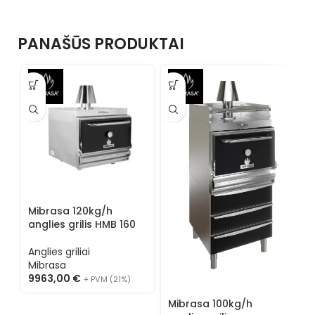
PANAŠŪS PRODUKTAI
Mibrasa 120kg/h
anglies grilis HMB 160
Anglies griliai
Mibrasa
9963,00
€
+ PVM (21%)
Mibrasa 100kg/h
M