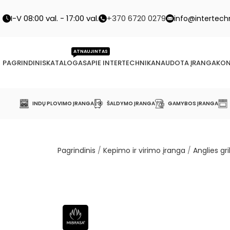
I-V 08:00 val. - 17:00 val.
+370 6720 0279
info@intertechn
ATNAUJINTAS
PAGRINDINIS
KATALOGAS
APIE INTERTECHNIKA
NAUDOTA ĮRANGA
KON
INDŲ PLOVIMO ĮRANGA
ŠALDYMO ĮRANGA
GAMYBOS ĮRANGA
Pagrindinis
/
Kepimo ir virimo įranga
/
Anglies gril