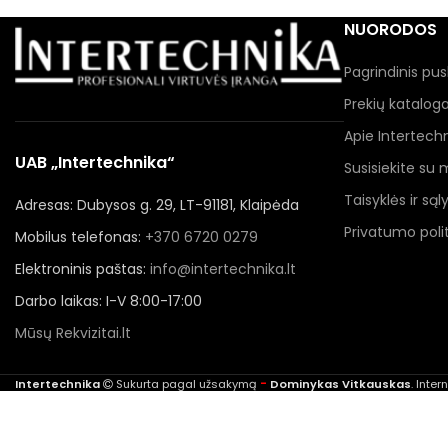
NUORODOS
Pagrindinis pus
Prekių katalog
Apie Intertech
UAB „Intertechnika“
Susisiekite su
Taisyklės ir sąl
Adresas: Dubysos g. 29, LT-91181, Klaipėda
Privatumo polit
Mobilus telefonas:
+370 6720 0279
Elektroninis paštas:
info@intertechnika.lt
Darbo laikas: I-V 8:00-17:00
Mūsų Rekvizitai.lt
-
Intertechnika
Sukurta pagal užsakymą
Dominykas Vitkauskas
. Inte