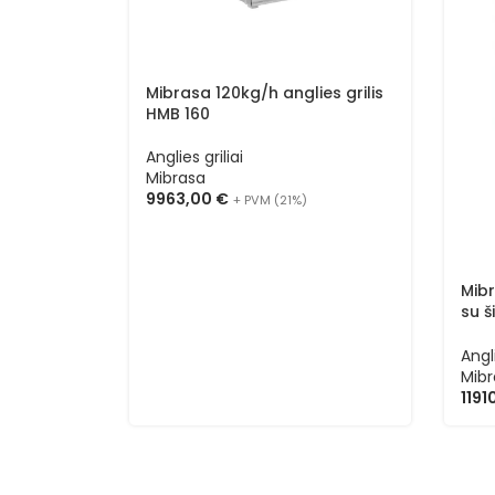
Mibrasa 120kg/h anglies grilis
HMB 160
Anglies griliai
Mibrasa
9963,00
€
+ PVM (21%)
Mibr
su š
75
Angli
Mibr
1191