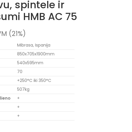
vu, spintele ir
ršumi HMB AC 75
VM (21%)
Mibrasa, Ispanija
850x705x1900mm
540x595mm
70
+250°C iki 350°C
507kg
lieno
+
+
+