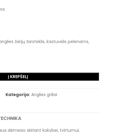
os.
nglies žarijų žarsteklis, kastuvėlis pelenams,
Į KREPŠELĮ
Kategorija:
Anglies griliai
RTECHNIKA
daug dėmesio skiriant kokybei, tvirtumui,