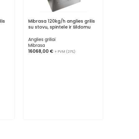
lis
Mibrasa 120kg/h anglies grilis
Mibrasa 7
su stovu, spintele ir šildomu
su stovu 
AC
viršumi HMB AC 160
Anglies gril
Anglies griliai
Mibrasa
Mibrasa
9060,00
16068,00
€
+ PVM (21%)