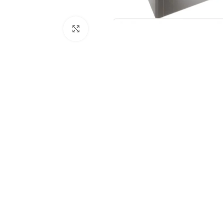
Nuotraukos padidinimas