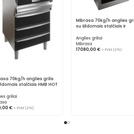
Mibrasa 70kg/h anglies gri
su šildomais stalčiais ir
šildomu viršumi HMB HOT 
75
Anglies griliai
Mibrasa
17080,00
€
+ PVM (21%)
asa 70kg/h anglies grilis
ildomais stalčiais HMB HOT
es griliai
asa
0,00
€
+ PVM (21%)