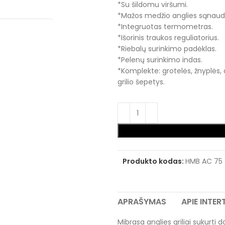
*Su šildomu viršumi.
*Mažos medžio anglies sąnaud
*Integruotas termometras.
*Išorinis traukos reguliatorius.
*Riebalų surinkimo padėklas.
*Pelenų surinkimo indas.
*Komplekte: grotelės, žnyplės, a
grilio šepetys.
Produkto kodas:
HMB AC 75
APRAŠYMAS
APIE INTE
Mibrasa anglies griliai sukurti 