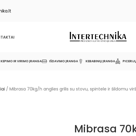
ika.lt
TAKTAI
KEPIMO IR VIRIMO ĮRANGA
IŠDAVIMO ĮRANGA
KEBABINIŲ ĮRANGA
PICERIJ
iai
/
Mibrasa 70kg/h anglies grilis su stovu, spintele ir šildomu v
Mibrasa 70k