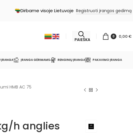
Dirbame visoje Lietuvoje
Registruoti įrangos gedimą
0,00
€
0
PAIEŠKA
Ų ĮRANGA
ĮRANGA GĖRIMAMS
RENGINIŲ ĮRANGA
PAKAVIMO ĮRANGA
iršumi HMB AC 75
g/h anglies