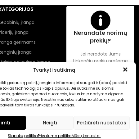
KATEGORIJOS
Kebabinių įranga
Nerandate norimų
Picerijų įranga
prekių?
Įranga gėrimams
Renginių įranga
Jei neradote Jums
tinkančių prekių prašome
Maisto pakavimo įranga
susisiekti kontaktuose
Tvarkyti sutikimą
nurodytu tel. numeriu arba
el. paštu.
ikti geriausią patirtį, įrenginio informacijai saugoti ir (arba) pasiekti
tokias technologijas kaip slapukus. Jei sutiksime su šiomis
jomis, galėsime apdoroti duomenis, tokius kaip naršymo elgsena
ūs ID šioje svetainėje. Nesutikimas arba sutikimo atšaukimas gali
aveikti tam tikras funkcijas ir funkcijas.
iimti
Neigti
Peržiūrėti nuostatas
Slapukų politika
Privatumo politika
Mūsų kontaktai