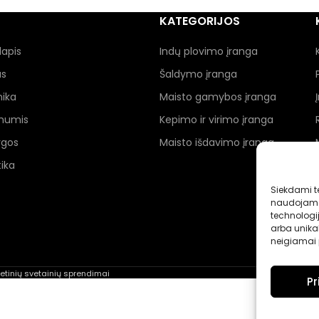
KATEGORIJOS
lapis
Indų plovimo įranga
as
Šaldymo įranga
nika
Maisto gamybos įranga
 mumis
Kepimo ir virimo įranga
ygos
Maisto išdavimo įranga
ika
Siekdami te
naudojame 
technologi
arba unikal
neigiamai p
rnetinių svetainių sprendimai
Pr