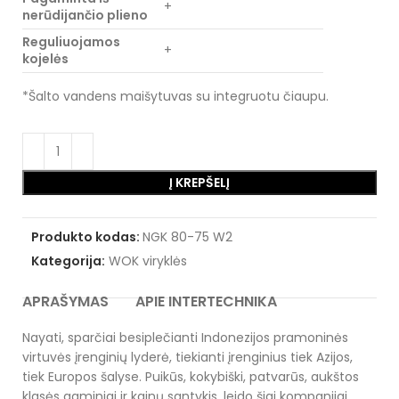
+
nerūdijančio plieno
Reguliuojamos
+
kojelės
*Šalto vandens maišytuvas su integruotu čiaupu.
Į KREPŠELĮ
Produkto kodas:
NGK 80-75 W2
Kategorija:
WOK viryklės
APRAŠYMAS
APIE INTERTECHNIKA
Nayati, sparčiai besiplečianti Indonezijos pramoninės
virtuvės įrenginių lyderė, tiekianti įrenginius tiek Azijos,
tiek Europos šalyse. Puikūs, kokybiški, patvarūs, aukštos
klasės gaminiai ir kainų santykis, leido šiai kompanijai