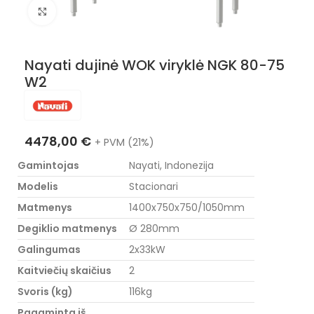
Nuotraukos padidinimas
Nayati dujinė WOK viryklė NGK 80-75
W2
4478,00
€
+ PVM (21%)
Gamintojas
Nayati, Indonezija
Modelis
Stacionari
Matmenys
1400x750x750/1050mm
Degiklio matmenys
Ø 280mm
Galingumas
2x33kW
Kaitviečių skaičius
2
Svoris (kg)
116kg
Pagaminta iš