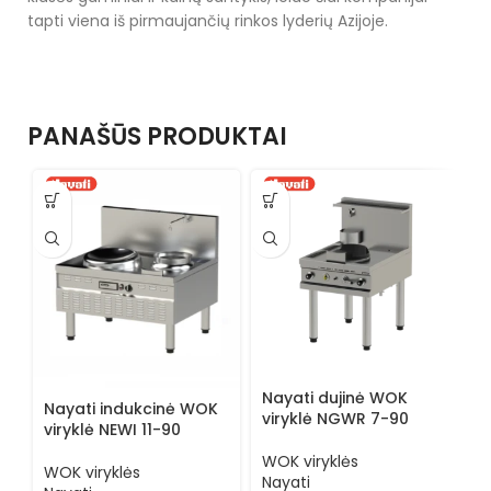
tapti viena iš pirmaujančių rinkos lyderių Azijoje.
PANAŠŪS PRODUKTAI
N
v
1
Nayati dujinė WOK
Nayati indukcinė WOK
W
viryklė NGWR 7-90
viryklė NEWI 11-90
N
2
WOK viryklės
WOK viryklės
Nayati