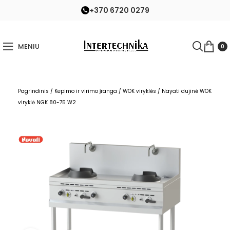
+370 6720 0279
MENIU
0
Pagrindinis
/
Kepimo ir virimo įranga
/
WOK viryklės
/
Nayati dujinė WOK
viryklė NGK 80-75 W2