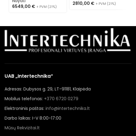
Nayati
2810,00
€
+ PVM (21%)
6549,00
€
+ PVM (21%)
UAB „Intertechnika“
Adresas: Dubysos g. 29, LT-91181, Klaipėda
Mobilus telefonas:
+370 6720 0279
Elektroninis paštas:
info@intertechnika.lt
Darbo laikas: I-V 8:00-17:00
Mūsų Rekvizitai.lt