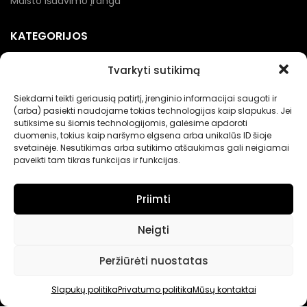
Maisto išdavimo įranga
KATEGORIJOS
Kebabinių įranga
Tvarkyti sutikimą
Picerijų įranga
Siekdami teikti geriausią patirtį, įrenginio informacijai saugoti ir
Įranga gėrimams
(arba) pasiekti naudojame tokias technologijas kaip slapukus. Jei
sutiksime su šiomis technologijomis, galėsime apdoroti
Renginių įranga
duomenis, tokius kaip naršymo elgsena arba unikalūs ID šioje
svetainėje. Nesutikimas arba sutikimo atšaukimas gali neigiamai
Maisto pakavimo įranga
paveikti tam tikras funkcijas ir funkcijas.
Priimti
Neigti
Nerandate norimų prekių?
Peržiūrėti nuostatas
Jei neradote Jums tinkančių prekių prašome susisiekti
kontaktuose nurodytu tel. numeriu arba el. paštu.
Slapukų politika
Privatumo politika
Mūsų kontaktai