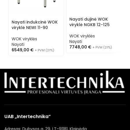
N
v
Nayati dujinė WOK
Nayati indukcinė WOK
W
viryklė NGKB 12-125
viryklė NEWI 11-90
N
4
WOK viryklės
WOK viryklės
Nayati
Nayati
7748,00
€
+ PVM (21%)
6549,00
€
+ PVM (21%)
UAB „Intertechnika“
Adresas: Dubysos g. 29, LT-91181, Klaipėda