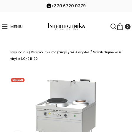
+370 6720 0279
MENIU
0
Pagrindinis
/
Kepimo ir virimo įranga
/
WOK viryklės
/
Nayati dujinė WOK
viryklė NGKB 11-90