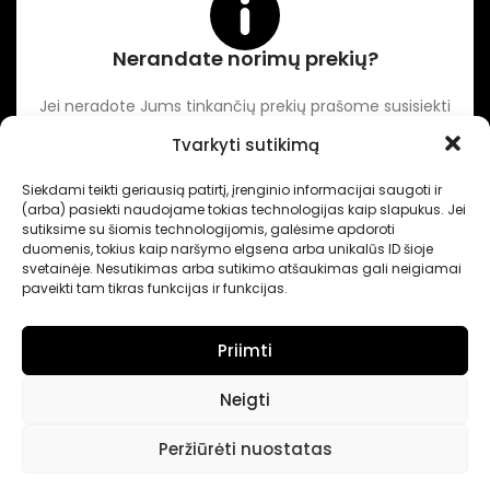
Nerandate norimų prekių?
Jei neradote Jums tinkančių prekių prašome susisiekti
kontaktuose nurodytu tel. numeriu arba el. paštu.
Tvarkyti sutikimą
Siekdami teikti geriausią patirtį, įrenginio informacijai saugoti ir
-
Intertechnika
Sukurta pagal užsakymą
Dominykas Vitkauskas
.
(arba) pasiekti naudojame tokias technologijas kaip slapukus. Jei
Internetinių svetainių sprendimai
sutiksime su šiomis technologijomis, galėsime apdoroti
duomenis, tokius kaip naršymo elgsena arba unikalūs ID šioje
svetainėje. Nesutikimas arba sutikimo atšaukimas gali neigiamai
paveikti tam tikras funkcijas ir funkcijas.
Priimti
Neigti
Peržiūrėti nuostatas