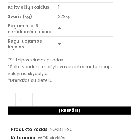
Kaitviečių skaičius
1
Svoris (kg)
229kg
Pagaminta iš
+
nerūdijančio plieno
Reguliuojamos
+
kojelės
*9L talpos sriubos puodas.
*Šalto vandens maišytuvas su integruotu čiaupu
valdymo skydelyje.
*Drenažas su sieteliu.
Į KREPŠELĮ
Produkto kodas:
NGKB 11-90
Kategorija:
WOK viryklės