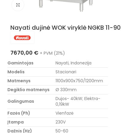
Nuotraukos padidinimas
Nayati dujinė WOK viryklė NGKB 11-90
7670,00
€
+ PVM (21%)
Gamintojas
Nayati, Indonezija
Modelis
Stacionari
Matmenys
1100x900x750/1200mm
Degiklio matmenys
Ø 330mm
Dujos- 40kW; Elektra-
Galingumas
0,19kW
Fazės (Ph)
Vienfazė
Įtampa
230V
Dažnis (Hz)
50-60