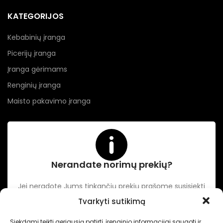
KATEGORIJOS
Kebabinių įranga
Picerijų įranga
Įranga gėrimams
Renginių įranga
Maisto pakavimo įranga
Nerandate norimų prekių?
Jei neradote Jums tinkančių prekių prašome susisiekti
kontaktuose nurodytu tel. numeriu arba el. paštu.
Tvarkyti sutikimą
Siekdami teikti geriausią patirtį, įrenginio informacijai saugoti ir