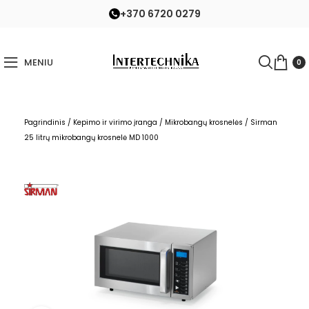
+370 6720 0279
MENIU
0
Pagrindinis
/
Kepimo ir virimo įranga
/
Mikrobangų krosnelės
/
Sirman
25 litrų mikrobangų krosnelė MD 1000