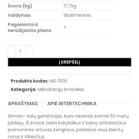
Svoris (kg)
17,7kg
Valdymas
Skaitmeninis
Pagaminta iš
+
nerūdijančio plieno
Į KREPŠELĮ
Produkto kodas:
MD 1000
Kategorija:
Mikrobangų krosnelės
APRAŠYMAS
APIE INTERTECHNIKA
Sirman- italų gamintojas, kuris neseniai šventė 50 metų
jubiliejų. Ši įmonė tiekia kokybiškus ir kainą atitinkančius
pramoninės virtuvės įrenginius, pateisina visus klientų
norus ir lūkesčius.