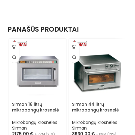
PANAŠŪS PRODUKTAI
Sirman 18 litrų
Sirman 44 litrų
S
mikrobangų krosnelė
mikrobangų krosnelė
m
NE 1752-1 (jūrinė
NE3240
N
versija)
Mikrobangų krosnelės
Mikrobangų krosnelės
M
Sirman
Sirman
S
2175,00
€
3930,00
€
3
+ PVM (21%)
+ PVM (21%)