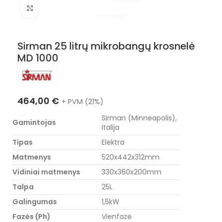
Nuotraukos padidinimas
Sirman 25 litrų mikrobangų krosnelė
MD 1000
464,00
€
+ PVM (21%)
Sirman (Minneapolis),
Gamintojas
Italija
Tipas
Elektra
Matmenys
520x442x312mm
Vidiniai matmenys
330x360x200mm
Talpa
25L
Galingumas
1,5kW
Fazės (Ph)
Vienfazė