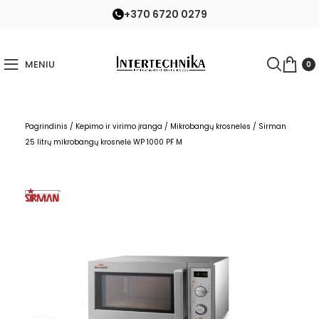
+370 6720 0279
MENIU
0
Pagrindinis
/
Kepimo ir virimo įranga
/
Mikrobangų krosnelės
/
Sirman
25 litrų mikrobangų krosnelė WP 1000 PF M