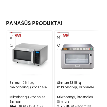
PANAŠŪS PRODUKTAI
Sirman 25 litrų
Sirman 18 litrų
S
mikrobangų krosnelė
mikrobangų krosnelė
m
MD 1000
NE 1752-1 (jūrinė
N
versija)
Mikrobangų krosnelės
Mikrobangų krosnelės
M
Sirman
Sirman
S
464,00
€
2175,00
€
3
+ PVM (21%)
+ PVM (21%)