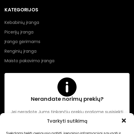
KATEGORIJOS
Kebabinių įranga
Picerijų įranga
Įranga gėrimams
Renginių įranga
Maisto pakavimo įranga
Nerandate norimų prekių?
Jei neradote Jums tinkančių prekių prašome susisiekti
kontaktuose nurodytu tel. numeriu arba el. paštu.
Tvarkyti sutikimą
Siekdami teikti geriausią patirtį, įrenginio informacijai saugoti ir