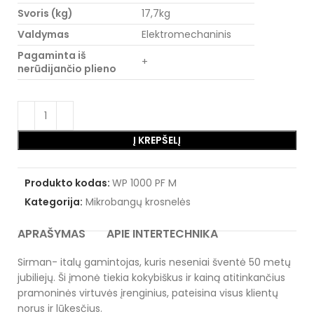
Svoris (kg)
17,7kg
Valdymas
Elektromechaninis
Pagaminta iš
+
nerūdijančio plieno
Į KREPŠELĮ
Produkto kodas:
WP 1000 PF M
Kategorija:
Mikrobangų krosnelės
APRAŠYMAS
APIE INTERTECHNIKA
Sirman- italų gamintojas, kuris neseniai šventė 50 metų
jubiliejų. Ši įmonė tiekia kokybiškus ir kainą atitinkančius
pramoninės virtuvės įrenginius, pateisina visus klientų
norus ir lūkesčius.