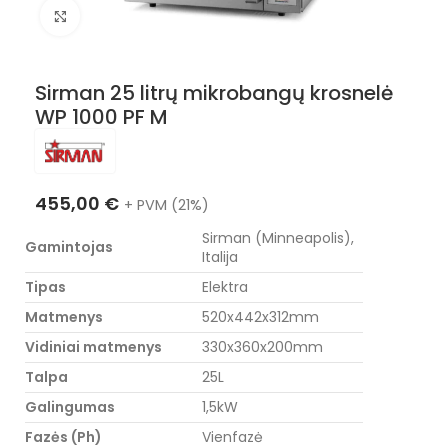
Nuotraukos padidinimas
Sirman 25 litrų mikrobangų krosnelė
WP 1000 PF M
455,00
€
+ PVM (21%)
Sirman (Minneapolis),
Gamintojas
Italija
Tipas
Elektra
Matmenys
520x442x312mm
Vidiniai matmenys
330x360x200mm
Talpa
25L
Galingumas
1,5kW
Fazės (Ph)
Vienfazė